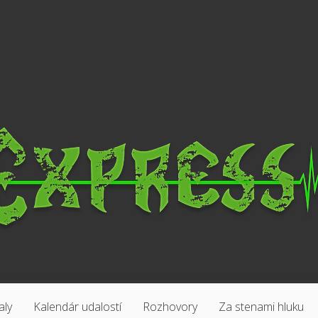
aly
Kalendár udalostí
Rozhovory
Za stenami hluku