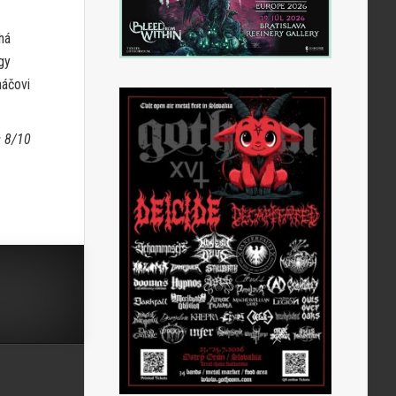
há
gy
háčovi
 8/10