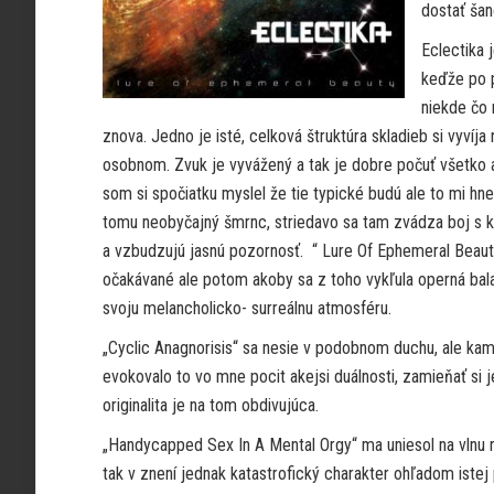
dostať šan
Eclectika 
keďže po 
niekde čo 
znova. Jedno je isté, celková štruktúra skladieb si vyvíja
osobnom. Zvuk je vyvážený a tak je dobre počuť všetko aj 
som si spočiatku myslel že tie typické budú ale to mi hne
tomu neobyčajný šmrnc, striedavo sa tam zvádza boj s k
a vzbudzujú jasnú pozornosť. “ Lure Of Ephemeral Beauty“
očakávané ale potom akoby sa z toho vykľula operná bala
svoju melancholicko- surreálnu atmosféru.
„Cyclic Anagnorisis“ sa nesie v podobnom duchu, ale kam
evokovalo to vo mne pocit akejsi duálnosti, zamieňať si j
originalita je na tom obdivujúca.
„Handycapped Sex In A Mental Orgy“ ma uniesol na vlnu
tak v znení jednak katastrofický charakter ohľadom istej 