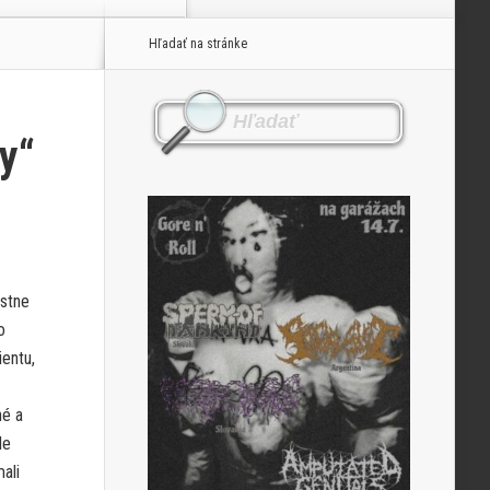
Hľadať na stránke
y“
astne
o
ientu,
né a
le
ali