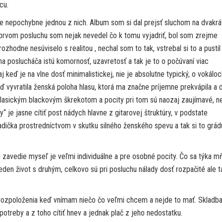
cu.
je nepochybne jednou z nich. Album som si dal prejsť sluchom na dvakrá
prvom posluchu som nejak nevedel čo k tomu vyjadriť, bol som zrejme
rozhodne nesúviselo s realitou , nechal som to tak, vstrebal si to a pustil
 na poslucháča istú komornosť, uzavretosť a tak je to o počúvaní viac
keď je na vlne dosť minimalistickej, nie je absolutne typický, o vokáloc
ď vyvratila ženská poloha hlasu, ktorá ma značne príjemne prekvápila a 
lasickým blackovým škrekotom a pocity pri tom sú naozaj zaujímavé, n
 je jasne cítiť post nádych hlavne z gitarovej štruktúry, v podstate
dička prostredníctvom v skutku silného ženského spevu a tak si to grád
 zavedie myseľ je veľmi individuálne a pre osobné pocity. Čo sa týka m
eden život s druhým, celkovo sú pri posluchu nálady dosť rozpačité ale t
 rozpoloženia keď vnímam niečo čo veľmi chcem a nejde to mať. Skladb
potreby a z toho cítiť hnev a jednak plač z jeho nedostatku.