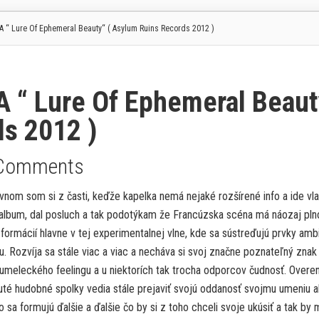
 “ Lure Of Ephemeral Beauty“ ( Asylum Ruins Records 2012 )
 “ Lure Of Ephemeral Beaut
ds 2012 )
Comments
nom som si z časti, keďže kapelka nemá nejaké rozšírené info a ide vl
í album, dal posluch a tak podotýkam že Francúzska scéna má náozaj pln
formácií hlavne v tej experimentalnej vlne, kde sa sústreďujú prvky amb
u. Rozvíja sa stále viac a viac a necháva si svoj značne poznateľný znak
y, umeleckého feelingu a u niektorích tak trocha odporcov čudnosť. Overe
té hudobné spolky vedia stále prejaviť svojú oddanosť svojmu umeniu a
 sa formujú ďalšie a ďalšie čo by si z toho chceli svoje ukúsiť a tak by m