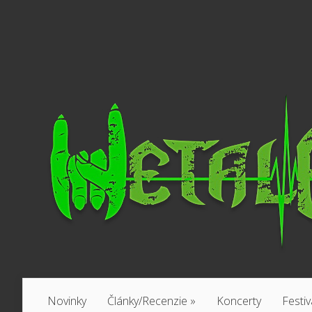
Novinky
Články/Recenzie
»
Koncerty
Festiv