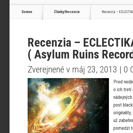
Domov
Články/Recenzie
Recenzia – ECLECTIKA
Recenzia – ECLECTIKA
( Asylum Ruins Recor
Zverejnené v máj 23, 2013 |
0 
Pred nedáv
o ich tret
nádejných 
post black
originalit
už zabehnu
pomedzi to