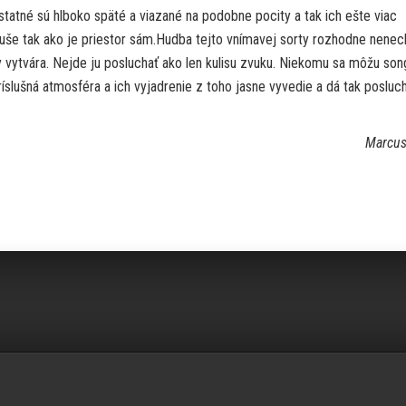
Ostatné sú hlboko späté a viazané na podobne pocity a tak ich ešte viac
uše tak ako je priestor sám.Hudba tejto vnímavej sorty rozhodne nenec
vytvára. Nejde ju posluchať ako len kulisu zvuku. Niekomu sa môžu son
ríslušná atmosféra a ich vyjadrenie z toho jasne vyvedie a dá tak posluc
Marcus