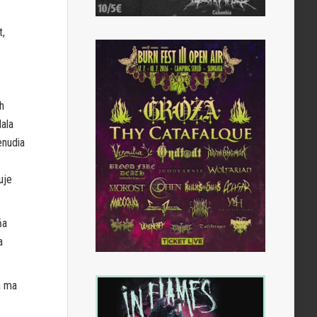
t,
h
dala
enudia
uje
ňa
a
a ma