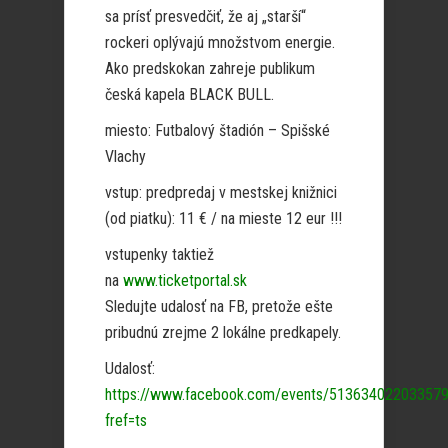
sa prísť presvedčiť, že aj „starší“
rockeri oplývajú množstvom energie.
Ako predskokan zahreje publikum
česká kapela BLACK BULL.
miesto: Futbalový štadión – Spišské
Vlachy
vstup: predpredaj v mestskej knižnici
(od piatku): 11 € / na mieste 12 eur !!!
vstupenky taktiež
na
www.ticketportal.sk
Sledujte udalosť na FB, pretože ešte
pribudnú zrejme 2 lokálne predkapely.
Udalosť:
https://www.facebook.com/events/513634022033579
fref=ts