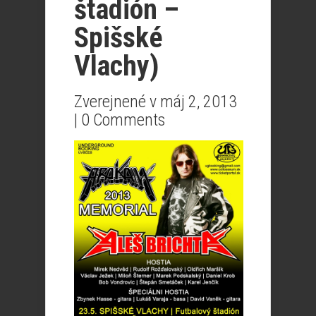
štadión –
Spišské
Vlachy)
Zverejnené v máj 2, 2013
|
0 Comments