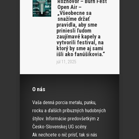
Rozhovor – Burn Fest
Open Air –
„Všeobecne sa
snažíme držať
pravidla, aby sme
priniesli ľudom
zaujímavé kapely a
vytvorili festival, na
ktorý by sme aj sami
išli ako fanúšikovia.“
júl 11, 2025
O nás
Vaša denná porcia metalu, punku,
rocku a ďalších príbuzných hudobných
štýlov. Informácie predovšetkým z
Česko-Slovenskej UG scény.
Ak nechcete o nič prísť, tak si nás