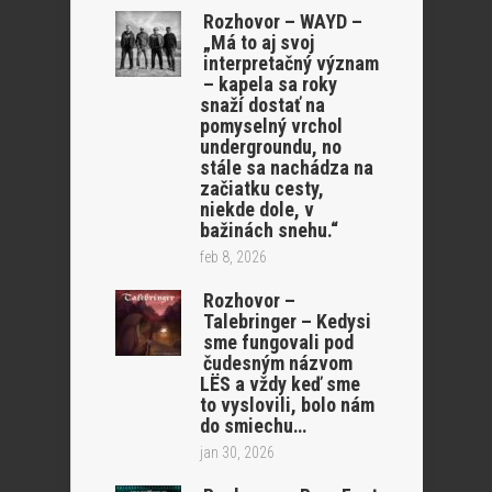
Rozhovor – WAYD –
„Má to aj svoj
interpretačný význam
– kapela sa roky
snaží dostať na
pomyselný vrchol
undergroundu, no
stále sa nachádza na
začiatku cesty,
niekde dole, v
bažinách snehu.“
feb 8, 2026
Rozhovor –
Talebringer – Kedysi
sme fungovali pod
čudesným názvom
LËS a vždy keď sme
to vyslovili, bolo nám
do smiechu…
jan 30, 2026