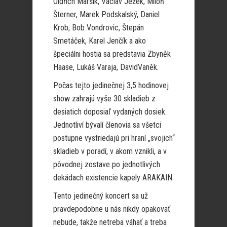
Oldřich Maršík, Václav Ježek, Miloň
Šterner, Marek Podskalský, Daniel
Krob, Bob Vondrovic, Štepán
Smetáček, Karel Jenčík a ako
špeciálni hostia sa predstavia Zbyněk
Haase, Lukáš Varaja, DavidVaněk.
Počas tejto jedinečnej 3,5 hodinovej
show zahrajú vyše 30 skladieb z
desiatich doposiaľ vydaných dosiek.
Jednotliví bývalí členovia sa všetci
postupne vystriedajú pri hraní „svojich“
skladieb v poradí, v akom vznikli, a v
pôvodnej zostave po jednotlivých
dekádach existencie kapely ARAKAIN.
Tento jedinečný koncert sa už
pravdepodobne u nás nikdy opakovať
nebude, takže netreba váhať a treba