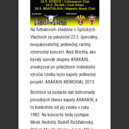
Na futbalovom štadióne v Spišských
Vlachoch sa uskutoční 23.5. špeciálny,
neopakovateľný, jedinečný, raritný,
výnimočný koncert. Aleš Brichta, ako
bývalý spevák skupiny ARAKAIN,
zrealizoval pri príležitosti tridsiateho
výročia vzniku tejto kapely jedinečný
projekt: ARAKAIN MEMORIAL 2013.
Brichtovi sa podarilo dať dohromady
pôvodných členov kapely ARAKAIN, a
to konkrétne od jej vzniku v roku
1982. Na koncerte teda vystúpia
Mirek Nedvěd, Rudolf Rožďalovský,