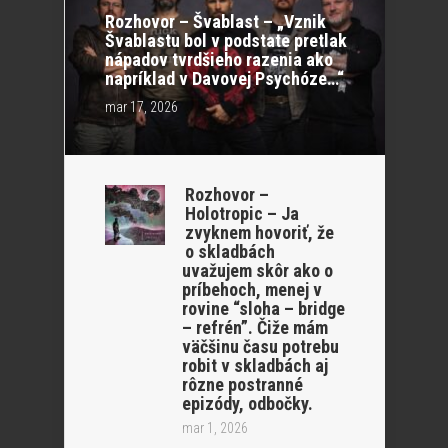
Rozhovor – Švablast – „Vznik
Švablastu bol v podstate pretlak
nápadov tvrdšieho razenia ako
napríklad v Davovej Psychóze…“
mar 17, 2026
Rozhovor –
Holotropic – Ja
zvyknem hovoriť, že
o skladbách
uvažujem skôr ako o
príbehoch, menej v
rovine “sloha – bridge
– refrén”. Čiže mám
väčšinu času potrebu
robit v skladbách aj
rôzne postranné
epizódy, odbočky.
mar 1, 2026