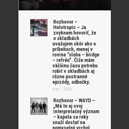
Rozhovor –
Holotropic – Ja
zvyknem hovoriť, že
o skladbách
uvažujem skôr ako o
príbehoch, menej v
rovine “sloha – bridge
– refrén”. Čiže mám
väčšinu času potrebu
robit v skladbách aj
rôzne postranné
epizódy, odbočky.
mar 1, 2026
Rozhovor – WAYD –
„Má to aj svoj
interpretačný význam
– kapela sa roky
snaží dostať na
pomyselný vrchol