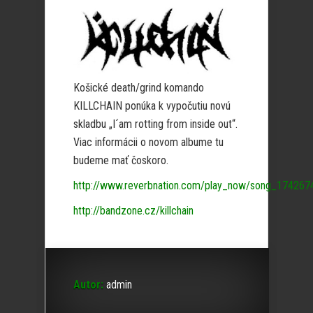
Košické death/grind komando
KILLCHAIN ponúka k vypočutiu novú
skladbu „I´am rotting from inside out“.
Viac informácii o novom albume tu
budeme mať čoskoro.
http://www.reverbnation.com/play_now/song_174267
http://bandzone.cz/killchain
Autor:
admin