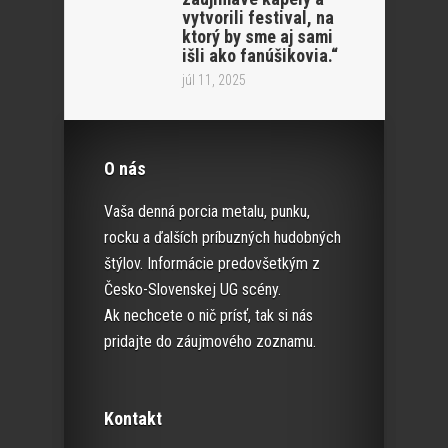
vytvorili festival, na
ktorý by sme aj sami
išli ako fanúšikovia.“
júl 11, 2025
O nás
Vaša denná porcia metalu, punku,
rocku a ďalších príbuzných hudobných
štýlov. Informácie predovšetkým z
Česko-Slovenskej UG scény.
Ak nechcete o nič prísť, tak si nás
pridajte do záujmového zoznamu.
Kontakt