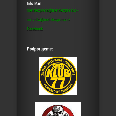
Info Mail:
metalexpress@metalexpress.sk
mrtvolka@metalexpress.sk
Facebook
Podporujeme: