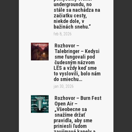
undergroundu, no
stále sa nachádza na
začiatku cesty,
niekde dole, v
bažinách snehu.“
feb 8, 2026
Rozhovor –
Talebringer – Kedysi
sme fungovali pod
čudesným názvom
LËS a vždy keď sme
to vyslovili, bolo nám
do smiechu…
jan 30, 2026
Rozhovor – Burn Fest
Open Air –
„Všeobecne sa
snažíme držať
pravidla, aby sme
priniesli ľudom
zaujímavé kapely a