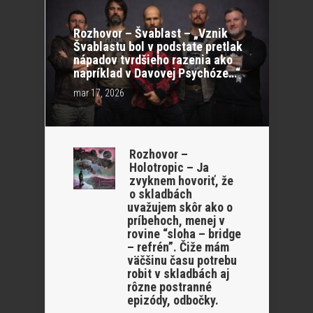
Rozhovor – Švablast – „Vznik
Švablastu bol v podstate pretlak
nápadov tvrdšieho razenia ako
napríklad v Davovej Psychóze…“
mar 17, 2026
Rozhovor –
Holotropic – Ja
zvyknem hovoriť, že
o skladbách
uvažujem skôr ako o
príbehoch, menej v
rovine “sloha – bridge
– refrén”. Čiže mám
väčšinu času potrebu
robit v skladbách aj
rôzne postranné
epizódy, odbočky.