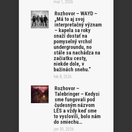
mar 1, 2026
Rozhovor – WAYD –
„Má to aj svoj
interpretačný význam
– kapela sa roky
snaží dostať na
pomyselný vrchol
undergroundu, no
stále sa nachádza na
začiatku cesty,
niekde dole, v
bažinách snehu.“
feb 8, 2026
Rozhovor –
Talebringer – Kedysi
sme fungovali pod
čudesným názvom
LËS a vždy keď sme
to vyslovili, bolo nám
do smiechu…
jan 30, 2026