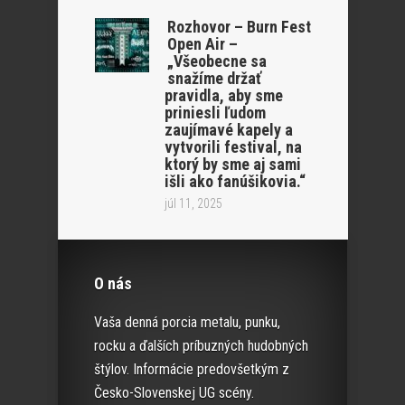
Rozhovor – Burn Fest
Open Air –
„Všeobecne sa
snažíme držať
pravidla, aby sme
priniesli ľudom
zaujímavé kapely a
vytvorili festival, na
ktorý by sme aj sami
išli ako fanúšikovia.“
júl 11, 2025
O nás
Vaša denná porcia metalu, punku,
rocku a ďalších príbuzných hudobných
štýlov. Informácie predovšetkým z
Česko-Slovenskej UG scény.