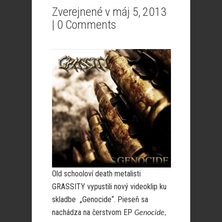
Zverejnené v máj 5, 2013
|
0 Comments
Old schooloví death metalisti
GRASSITY vypustili nový videoklip ku
skladbe
„Genocide“. Pieseň sa
nachádza na čerstvom EP
Genocide,