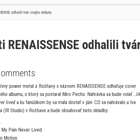
SENSE odhalili tvár svojho debutu
ti RENAISSENSE odhalili tvá
Comments
ívny power metal z Rožňavy s názvom RENAISSENSE odhaľuje cover
ého albumu, o ktorý sa postaral Miro Pecho. Nahrávka sa bude volať
…li
er lived
a ku fanúšikom by sa mala dostať v júni. CD sa nahrávalo u Iva
ka (IR Studio) v Rožňave a bude obsahovať tieto skladby:
…
e My Pain Never Lived
in Motion