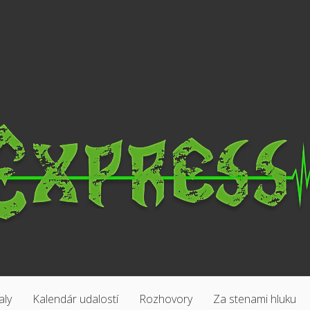
aly
Kalendár udalostí
Rozhovory
Za stenami hluku