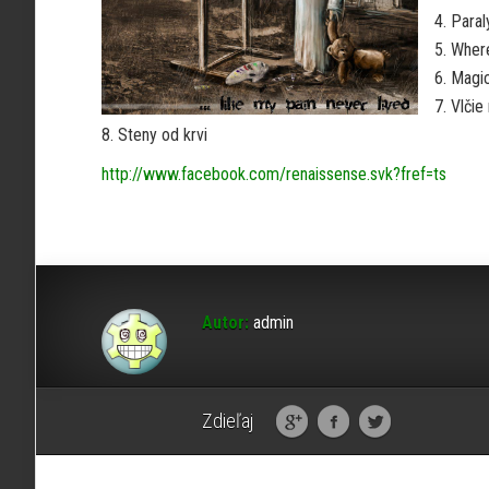
4. Para
5. Wher
6. Magi
7. Vlči
8. Steny od krvi
http://www.facebook.com/renaissense.svk?fref=ts
Autor:
admin
Zdieľaj