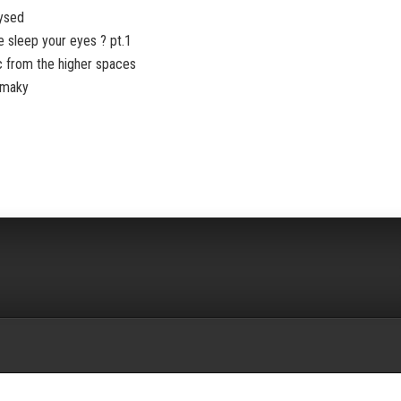
lysed
e sleep your eyes ? pt.1
c from the higher spaces
e maky