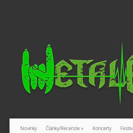
Novinky
Články/Recenzie
»
Koncerty
Festiv