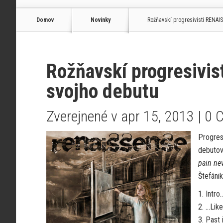
Domov
Novinky
Rožňavskí progresivisti RENAIS
Rožňavskí progresivis
svojho debutu
Zverejnené v apr 15, 2013 |
0 
Progres
debutov
pain nev
Štefáni
1. Intro
2. …Lik
3. Past 