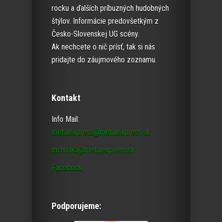
rocku a ďalších príbuzných hudobných
štýlov. Informácie predovšetkým z
Česko-Slovenskej UG scény.
Ak nechcete o nič prísť, tak si nás
pridajte do záujmového zoznamu.
Kontakt
Info Mail:
metalexpress@metalexpress.sk
mrtvolka@metalexpress.sk
Facebook
Podporujeme: