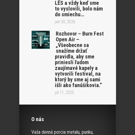
LËS a vždy keď sme
to vyslovili, bolo nám
do smiechu…
jan 30, 2026
Rozhovor – Burn Fest
Open Air –
„Všeobecne sa
snažíme držať
pravidla, aby sme
priniesli ľudom
zaujímavé kapely a
vytvorili festival, na
ktorý by sme aj sami
išli ako fanúšikovia.“
júl 11, 2025
O nás
Vaša denná porcia metalu, punku,