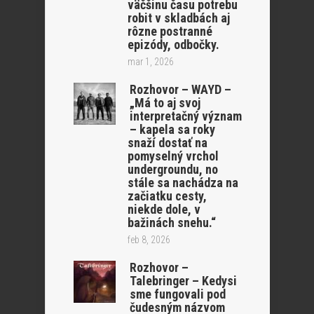
väčšinu času potrebu
robit v skladbách aj
rôzne postranné
epizódy, odbočky.
mar 1, 2026
Rozhovor – WAYD –
„Má to aj svoj
interpretačný význam
– kapela sa roky
snaží dostať na
pomyselný vrchol
undergroundu, no
stále sa nachádza na
začiatku cesty,
niekde dole, v
bažinách snehu.“
feb 8, 2026
Rozhovor –
Talebringer – Kedysi
sme fungovali pod
čudesným názvom