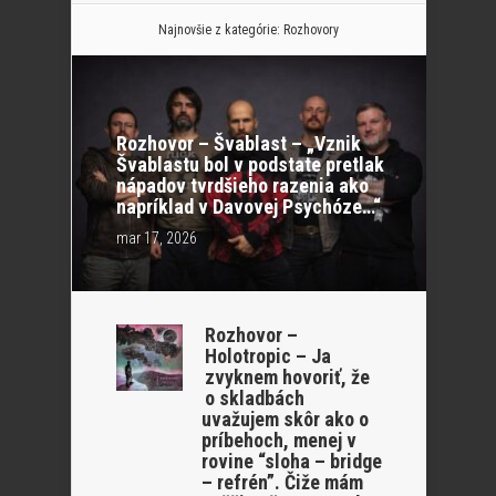
Najnovšie z kategórie:
Rozhovory
Rozhovor – Švablast – „Vznik
Švablastu bol v podstate pretlak
nápadov tvrdšieho razenia ako
napríklad v Davovej Psychóze…“
mar 17, 2026
Rozhovor –
Holotropic – Ja
zvyknem hovoriť, že
o skladbách
uvažujem skôr ako o
príbehoch, menej v
rovine “sloha – bridge
– refrén”. Čiže mám