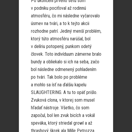
Po ukončení prvého setu som
v podniku pociťoval až rodinnú
atmosféru, čo mi následne vyčarovalo
úsmev na tvári, a to k tejto akcii
rozhodne patrí. Jediný menší problém,
ktorý túto atmosféru narúšal, bol
v delíriu potopený, punkom odetý
človek. Toto indivíduum zámerne bralo
bundy a obliekalo si ich na seba, začo
bol následne odmenený pohladením
po tvári. Tak bolo po probléme
a mohlo sa ísť na ďalšiu kapelu
SLAUGHTERING. A tu to opäť prišlo.
Zvuková clona, v ktorej som musel
hľadať nástroje. Všetko, čo som
započul, bol len zvuk bicích a vokál
speváka, ktorý striedal growl a až
thrashový škrek ala Mille Petrozza