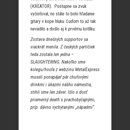
(KREATOR). Postupne sa zvuk
vyčisťoval, no stále to bolo hľadanie
gitary v kope hluku. Ľuďom to až tak
nevadilo a došlo aj k prvému kotlíku.
Zostava dnešných supportov sa
viackrát menila. Z českých partičiek
teda zostala len jedna –
SLAUGHTERING. Nakoľko sme
kolegu/hosťa z webzinu MetalExpress
museli ponapájať pár chuťovými
drinkmi i úkazmi nášho námestia,
stihli sme len záver. Išlo o dosť
priemerný death s prachobyčajnými,
príp. dávno vychytanými „nápadmi“.