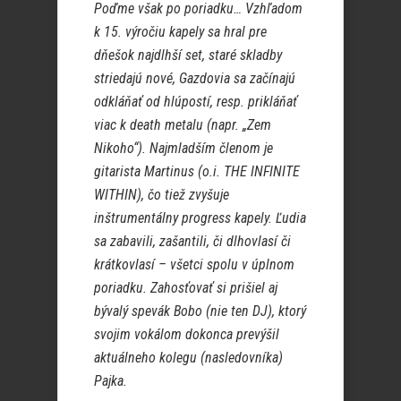
Poďme však po poriadku… Vzhľadom
k 15. výročiu kapely sa hral pre
dňešok najdlhší set, staré skladby
striedajú nové, Gazdovia sa začínajú
odkláňať od hlúpostí, resp. prikláňať
viac k death metalu (napr. „Zem
Nikoho“). Najmladším členom je
gitarista Martinus (o.i. THE INFINITE
WITHIN), čo tiež zvyšuje
inštrumentálny progress kapely. Ľudia
sa zabavili, zašantili, či dlhovlasí či
krátkovlasí – všetci spolu v úplnom
poriadku. Zahosťovať si prišiel aj
bývalý spevák Bobo (nie ten DJ), ktorý
svojim vokálom dokonca prevýšil
aktuálneho kolegu (nasledovníka)
Pajka.