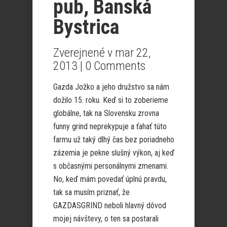
pub, Banská
Bystrica
Zverejnené v mar 22,
2013 |
0 Comments
Gazda Jožko a jeho družstvo sa nám
dožilo 15. roku. Keď si to zoberieme
globálne, tak na Slovensku zrovna
funny grind neprekypuje a ťahať túto
farmu už taký dlhý čas bez poriadneho
zázemia je pekne slušný výkon, aj keď
s občasnými personálnymi zmenami.
No, keď mám povedať úplnú pravdu,
tak sa musím priznať, že
GAZDASGRIND neboli hlavný dôvod
mojej návštevy, o ten sa postarali