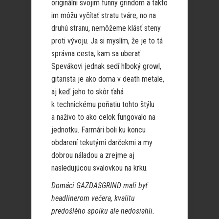
originálni svojim funny grindom a takto
im môžu vyčítať stratu tváre,
no na
druhú stranu, nemôžeme klásť steny
proti vývoju. Ja si myslím, že je to tá
správna cesta, kam sa uberať.
Spevákovi jednak sedí hlboký growl,
gitarista je ako doma v death metale,
aj keď jeho to skôr ťahá
k technickému poňatiu tohto štýlu
a naživo to ako celok fungovalo na
jednotku. Farmári boli ku koncu
obdarení tekutými darčekmi a my
dobrou náladou a zrejme aj
nasledujúcou svalovkou na krku.
Domáci GAZDASGRIND mali byť
headlinerom večera, kvalitu
predošlého spolku ale nedosiahli.