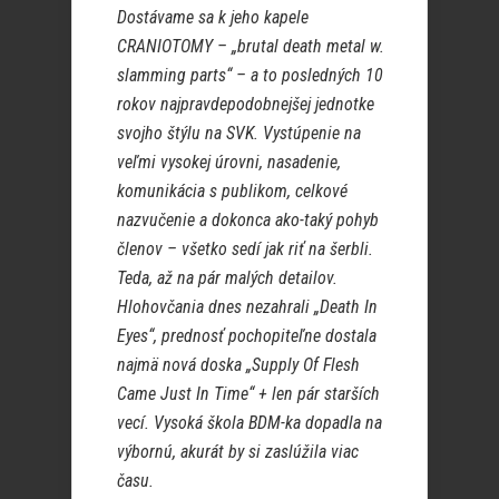
Dostávame sa k jeho kapele
CRANIOTOMY – „brutal death metal w.
slamming parts“ – a to posledných 10
rokov najpravdepodobnejšej jednotke
svojho štýlu na SVK. Vystúpenie na
veľmi vysokej úrovni, nasadenie,
komunikácia s publikom, celkové
nazvučenie a dokonca ako-taký pohyb
členov – všetko sedí jak riť na šerbli.
Teda, až na pár malých detailov.
Hlohovčania dnes nezahrali „Death In
Eyes“, prednosť pochopiteľne dostala
najmä nová doska „Supply Of Flesh
Came Just In Time“ + len pár starších
vecí. Vysoká škola BDM-ka dopadla na
výbornú, akurát by si zaslúžila viac
času.