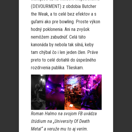
(DEVOURMENT) z obdobia Butcher
the Weak, a to celé bez efektov a s
guľami ako pre bowling. Proste výkon
hodný poklonenia. Ani na zvyšok
nemôžem zabudnúť. Celá táto
kanonáda by nebola tak silná, keby
tam chýbal čo i len jeden člen. Práve
preto to celé dotiahli do úspešného
rozdrvenia publika. Tlieskam.
Roman Halmo na svojom FB uvádza
štúdium na „University Of Death
Metal“ a veruže mu to aj verím.