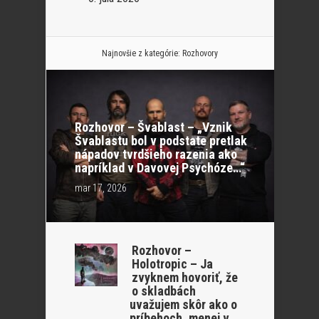
Najnovšie z kategórie:
Rozhovory
Rozhovor – Švablast – „Vznik
Švablastu bol v podstate pretlak
nápadov tvrdšieho razenia ako
napríklad v Davovej Psychóze…“
mar 17, 2026
Rozhovor –
Holotropic – Ja
zvyknem hovoriť, že
o skladbách
uvažujem skôr ako o
príbehoch, menej v