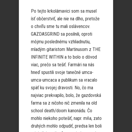
Po tejto krkolámavici som sa musel
ísť občerstviť, ale nie na dlho, pretože
o chvíľu sme tu mali oslávencov.
GAZDASGRIND sa posilnili, oproti
môjmu poslednému vzhliadnutiu,
mladým gitaristom Martinusom z THE
INFINITE WITHIN a to bolo o dôvod
viac, prečo sa tešiť. Farmári na nás
hneď spustili svoje tanečné umca-
umca-umcaca a publikum sa vracalo
späť ku svojej dravosti. No, čo ma
najviac prekvapilo, bolo, že gazdovská
farma sa z ničoho nič zmenila na old
school death/doom kanonádu. Čo
mohlo niekoho potešiť, napr. mňa, zato
druhých mohlo odpudiť, predsa len boli