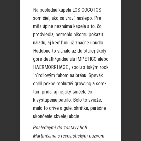
Na poslednú kapelu LOS COCOTOS
som šiel, ako sa vraví, naslepo. Pre
mňa úplne neznáma kapela a to, čo
predviedla, nemohlo nikomu pokaziť
náladu, aj keď ľudí už značne ubudlo.
Hudobne to siahalo až do starej školy
gore death/gridnu ala IMPETIGO alebo
HAERMORRHAGE , spolu s takým roc
k
´n´rollovým ťahom na bránu. Spevák
chrlil pekne mohutný growling a sem-
tam pridal aj nejaký tanček, čo
k vystúpeniu patrilo. Bolo to svieže,
malo to drive a gule, skrátka, parádne
ukončenie skvelej akcie.
Poslednými do zostavy boli
Martinčania s recesistickým názvom