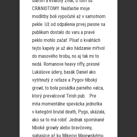
slamm a kvalitný zvuk, o tom sú
CRANIOTOMY. Našťastie moje
modlitby boli vypočuté až v samotnom
pekle. Už od odpálenia prvej piesne sa
publikum dostalo do varu a pravé
peklo mohlo začať. Písať o kvalitách
tejto kapely je už ako hádzanie mŕtvol
do masového hrobu, no aj tak mi to
nedá. Romanove heavy riffy, presné
Lukášove údery, basák Daniel ako
vytrhnutý z reťaze a Pygov hlboký
growl, to bola posádka parného valca,
ktorý prevalcoval Tirish pub. Pre
mňa momentálne spevácka jednotka
v kategórií brutal death, Pygo, ukázala,
ako sa to má robiť. Jednak spomínané
hlboké growly alebo bravčoviny,
siahajúce až ku Mikeovi Majewskému