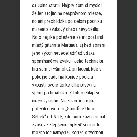
sa úplne stratil. Najprv som si myslel,
že len stojím na nesprávnom mieste,
no ani prechádzka po celom podniku
mi tento zvukový chaos nevyčistila.
No o nejaké potešenie sa mi postaral
mladý gitarista Martinus, aj keď som si
jeho výkon nevedel užiť už vďaka
spomínanému zvuku. Jeho technickú
hru som si všimol už pri ladení, kde si
pokojne sadol na koniec pódia a
vypustil svoje tenké dlhé prsty na
šprint po hmatníku. Z tohto chlapca
niečo vyrastie. Na záver ma ešte
potešili coverom „Sacrifice Unto
Sebek“ od NILE, kde som zaznamenal
zvukové zlepšenie, aj keď som si to
možno len namýšľal, keďže s tvorbou