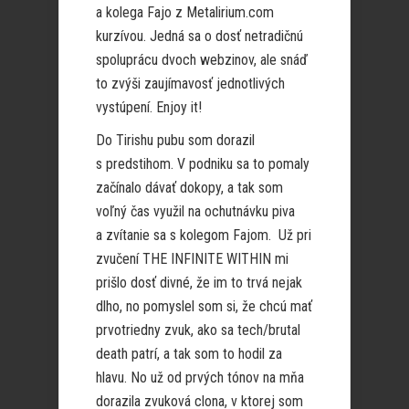
a kolega Fajo z Metalirium.com
kurzívou. Jedná sa o dosť netradičnú
spoluprácu dvoch webzinov, ale snáď
to zvýši zaujímavosť jednotlivých
vystúpení. Enjoy it!
Do Tirishu pubu som dorazil
s predstihom. V podniku sa to pomaly
začínalo dávať dokopy, a tak som
voľný čas využil na ochutnávku piva
a zvítanie sa s kolegom Fajom. Už pri
zvučení THE INFINITE WITHIN mi
prišlo dosť divné, že im to trvá nejak
dlho, no pomyslel som si, že chcú mať
prvotriedny zvuk, ako sa tech/brutal
death patrí, a tak som to hodil za
hlavu. No už od prvých tónov na mňa
dorazila zvuková clona, v ktorej som