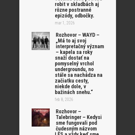
robit v skladbách aj
rôzne postranné
epizódy, odbočky.
mar 1, 2026
Rozhovor – WAYD –
„Má to aj svoj
interpretačný význam
– kapela sa roky
snaží dostať na
pomyselný vrchol
undergroundu, no
stále sa nachádza na
začiatku cesty,
niekde dole, v
bažinách snehu.“
feb 8, 2026
Rozhovor –
Talebringer – Kedysi
sme fungovali pod
čudesným názvom
LËS a vždy keď sme