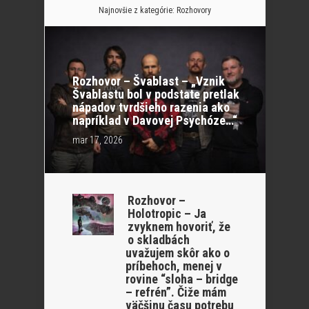
Najnovšie z kategórie:
Rozhovory
Rozhovor – Švablast – „Vznik
Švablastu bol v podstate pretlak
nápadov tvrdšieho razenia ako
napríklad v Davovej Psychóze…“
mar 17, 2026
Rozhovor –
Holotropic – Ja
zvyknem hovoriť, že
o skladbách
uvažujem skôr ako o
príbehoch, menej v
rovine “sloha – bridge
– refrén”. Čiže mám
väčšinu času potrebu