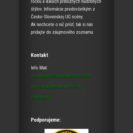
rocku a ďalších príbuzných hudobných
štýlov. Informácie predovšetkým z
Česko-Slovenskej UG scény.
Ak nechcete o nič prísť, tak si nás
pridajte do záujmového zoznamu.
Kontakt
Info Mail:
metalexpress@metalexpress.sk
mrtvolka@metalexpress.sk
Facebook
Podporujeme: