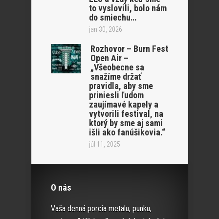
to vyslovili, bolo nám
do smiechu…
jan 30, 2026
Rozhovor – Burn Fest
Open Air –
„Všeobecne sa
snažíme držať
pravidla, aby sme
priniesli ľudom
zaujímavé kapely a
vytvorili festival, na
ktorý by sme aj sami
išli ako fanúšikovia.“
júl 11, 2025
O nás
Vaša denná porcia metalu, punku,