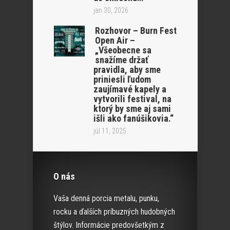
jan 30, 2026
Rozhovor – Burn Fest
Open Air –
„Všeobecne sa
snažíme držať
pravidla, aby sme
priniesli ľudom
zaujímavé kapely a
vytvorili festival, na
ktorý by sme aj sami
išli ako fanúšikovia.“
júl 11, 2025
O nás
Vaša denná porcia metalu, punku,
rocku a ďalších príbuzných hudobných
štýlov. Informácie predovšetkým z