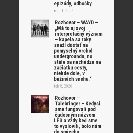
epizódy, odbočky.
mar 1, 2026
Rozhovor – WAYD –
„Má to aj svoj
interpretačný význam
– kapela sa roky
snaží dostať na
pomyselný vrchol
undergroundu, no
stále sa nachádza na
začiatku cesty,
niekde dole, v
bažinách snehu.“
feb 8, 2026
Rozhovor –
Talebringer – Kedysi
sme fungovali pod
čudesným názvom
LËS a vždy keď sme
to vyslovili, bolo nám
do smiechu…