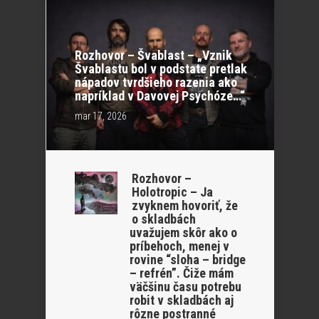
Rozhovor – Švablast – „Vznik
Švablastu bol v podstate pretlak
nápadov tvrdšieho razenia ako
napríklad v Davovej Psychóze…“
mar 17, 2026
Rozhovor –
Holotropic – Ja
zvyknem hovoriť, že
o skladbách
uvažujem skôr ako o
príbehoch, menej v
rovine “sloha – bridge
– refrén”. Čiže mám
väčšinu času potrebu
robit v skladbách aj
rôzne postranné