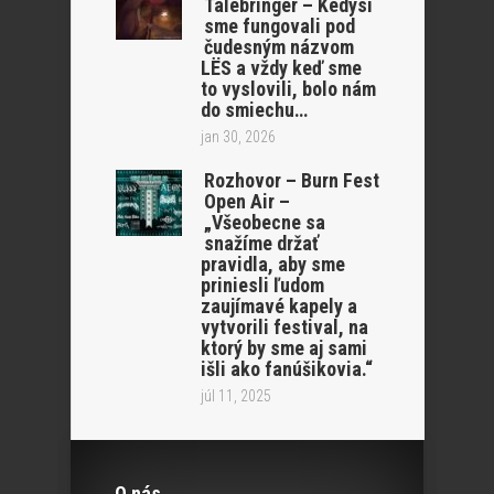
Talebringer – Kedysi
sme fungovali pod
čudesným názvom
LËS a vždy keď sme
to vyslovili, bolo nám
do smiechu…
jan 30, 2026
Rozhovor – Burn Fest
Open Air –
„Všeobecne sa
snažíme držať
pravidla, aby sme
priniesli ľudom
zaujímavé kapely a
vytvorili festival, na
ktorý by sme aj sami
išli ako fanúšikovia.“
júl 11, 2025
O nás