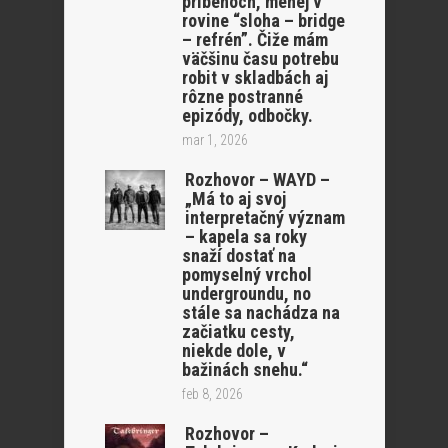
príbehoch, menej v
rovine “sloha – bridge
– refrén”. Čiže mám
väčšinu času potrebu
robit v skladbách aj
rôzne postranné
epizódy, odbočky.
mar 1, 2026
Rozhovor – WAYD –
„Má to aj svoj
interpretačný význam
– kapela sa roky
snaží dostať na
pomyselný vrchol
undergroundu, no
stále sa nachádza na
začiatku cesty,
niekde dole, v
bažinách snehu.“
feb 8, 2026
Rozhovor –