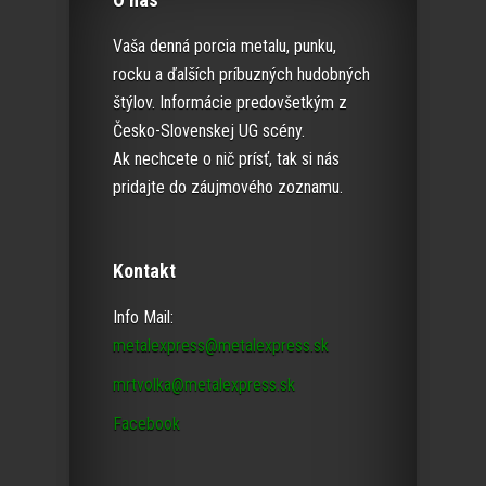
Vaša denná porcia metalu, punku,
rocku a ďalších príbuzných hudobných
štýlov. Informácie predovšetkým z
Česko-Slovenskej UG scény.
Ak nechcete o nič prísť, tak si nás
pridajte do záujmového zoznamu.
Kontakt
Info Mail:
metalexpress@metalexpress.sk
mrtvolka@metalexpress.sk
Facebook