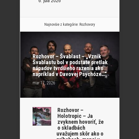
6. júla 2026
Najnovšie z kategórie:
Rozhovory
Rozhovor – Švablast – „Vznik
Švablastu bol v podstate pretlak
nápadov tvrdšieho razenia ako
napríklad v Davovej Psychóze…“
mar 17, 2026
Rozhovor –
Holotropic – Ja
zvyknem hovoriť, že
o skladbách
uvažujem skôr ako o