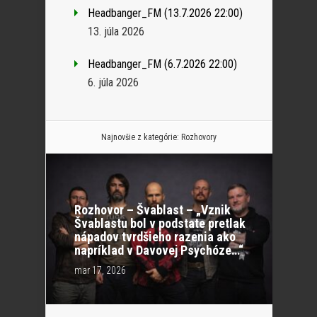
Headbanger_FM (13.7.2026 22:00)
13. júla 2026
Headbanger_FM (6.7.2026 22:00)
6. júla 2026
Najnovšie z kategórie:
Rozhovory
Rozhovor – Švablast – „Vznik
Švablastu bol v podstate pretlak
nápadov tvrdšieho razenia ako
napríklad v Davovej Psychóze…“
mar 17, 2026