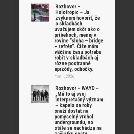
Rozhovor –
Holotropic – Ja
zvyknem hovoriť, že
o skladbách
uvažujem skôr ako o
príbehoch, menej v
rovine “sloha – bridge
– refrén”. Čiže mám
väčšinu času potrebu
robit v skladbách aj
rôzne postranné
epizódy, odbočky.
mar 1, 2026
Rozhovor – WAYD –
„Má to aj svoj
interpretačný význam
– kapela sa roky
snaží dostať na
pomyselný vrchol
undergroundu, no
stále sa nachádza na
začiatku cesty,