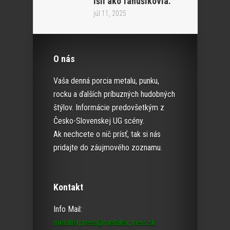
išli ako fanúšikovia.“
júl 11, 2025
O nás
Vaša denná porcia metalu, punku,
rocku a ďalších príbuzných hudobných
štýlov. Informácie predovšetkým z
Česko-Slovenskej UG scény.
Ak nechcete o nič prísť, tak si nás
pridajte do záujmového zoznamu.
Kontakt
Info Mail:
metalexpress@metalexpress.sk