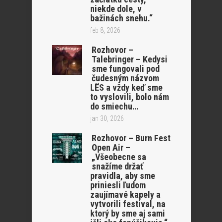
niekde dole, v
bažinách snehu.“
feb 8, 2026
Rozhovor –
Talebringer – Kedysi
sme fungovali pod
čudesným názvom
LËS a vždy keď sme
to vyslovili, bolo nám
do smiechu…
jan 30, 2026
Rozhovor – Burn Fest
Open Air –
„Všeobecne sa
snažíme držať
pravidla, aby sme
priniesli ľudom
zaujímavé kapely a
vytvorili festival, na
ktorý by sme aj sami