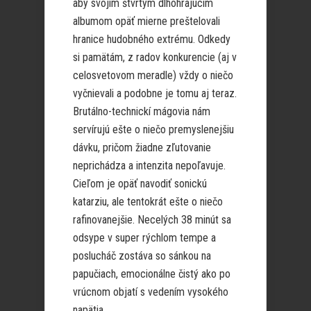
aby svojim štvrtým dlhohrajúcim
albumom opäť mierne preštelovali
hranice hudobného extrému. Odkedy
si pamätám, z radov konkurencie (aj v
celosvetovom meradle) vždy o niečo
vyčnievali a podobne je tomu aj teraz.
Brutálno-technickí mágovia nám
servírujú ešte o niečo premyslenejšiu
dávku, pričom žiadne zľutovanie
neprichádza a intenzita nepoľavuje.
Cieľom je opäť navodiť sonickú
katarziu, ale tentokrát ešte o niečo
rafinovanejšie. Necelých 38 minút sa
odsype v super rýchlom tempe a
poslucháč zostáva so sánkou na
papučiach, emocionálne čistý ako po
vrúcnom objatí s vedením vysokého
napätia.