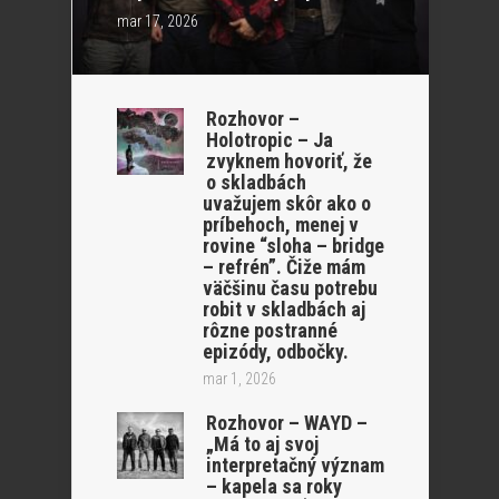
mar 17, 2026
Rozhovor –
Holotropic – Ja
zvyknem hovoriť, že
o skladbách
uvažujem skôr ako o
príbehoch, menej v
rovine “sloha – bridge
– refrén”. Čiže mám
väčšinu času potrebu
robit v skladbách aj
rôzne postranné
epizódy, odbočky.
mar 1, 2026
Rozhovor – WAYD –
„Má to aj svoj
interpretačný význam
– kapela sa roky