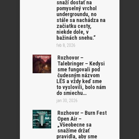
snaží dostať na
pomyselný vrchol
undergroundu, no
stále sa nachádza na
začiatku cesty,
niekde dole, v
bažinách snehu.“
feb 8, 2026
Rozhovor –
Talebringer – Kedysi
sme fungovali pod
čudesným názvom
LËS a vždy keď sme
to vyslovili, bolo nám
do smiechu…
jan 30, 2026
Rozhovor – Burn Fest
Open Air –
„Všeobecne sa
snažíme držať
pravidla, aby sme