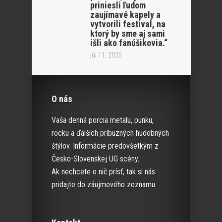
priniesli ľudom
zaujímavé kapely a
vytvorili festival, na
ktorý by sme aj sami
išli ako fanúšikovia.“
júl 11, 2025
O nás
Vaša denná porcia metalu, punku,
rocku a ďalších príbuzných hudobných
štýlov. Informácie predovšetkým z
Česko-Slovenskej UG scény.
Ak nechcete o nič prísť, tak si nás
pridajte do záujmového zoznamu.