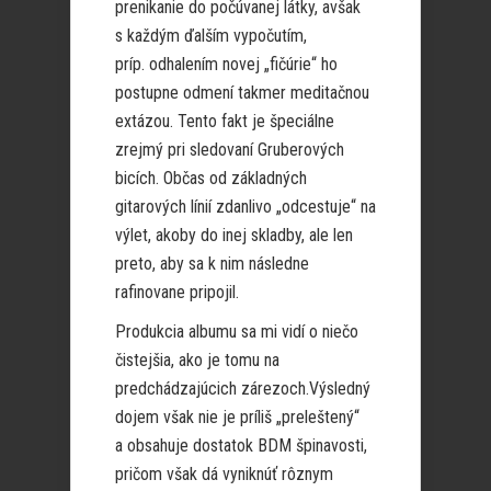
prenikanie do počúvanej látky, avšak
s každým ďalším vypočutím,
príp. odhalením novej „fičúrie“ ho
postupne odmení takmer meditačnou
extázou. Tento fakt je špeciálne
zrejmý pri sledovaní Gruberových
bicích. Občas od základných
gitarových línií zdanlivo „odcestuje“ na
výlet, akoby do inej skladby, ale len
preto, aby sa k nim následne
rafinovane pripojil.
Produkcia albumu sa mi vidí o niečo
čistejšia, ako je tomu na
predchádzajúcich zárezoch.Výsledný
dojem však nie je príliš „preleštený“
a obsahuje dostatok BDM špinavosti,
pričom však dá vyniknúť rôznym