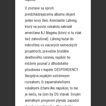
V zostave sa oproti
predchádzajúcemu albumu objavil
jeden nový člen, Konstantin Lühring,
ktorý na poste vokalistu nahradil
američana AJ Maganu (ktorý si tu však
tiež zahosťoval). Lühring hučal do
mikrofónu vo viacerých nemeckých
projektoch, prevažne brutálne
deathového razenia, najskôr ho
môžete poznať z dlhodobého
pôsobenia v kapele DESPONDENCY.
Neoplýva nejakým extrémnym
rozsahom, či zapamätateľnými
vokálnymi črtami.Ale napokon, to nie
je niečo, na čom by DS stavali. Svojím
animálnym prejavom plynule zapadol