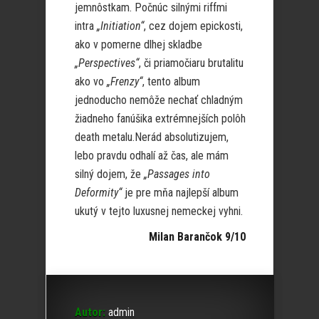
jemnôstkam. Počnúc silnými riffmi
intra
„Initiation“
, cez dojem epickosti,
ako v pomerne dlhej skladbe
„Perspectives“
, či priamočiaru brutalitu
ako vo
„Frenzy“
, tento album
jednoducho nemôže nechať chladným
žiadneho fanúšika extrémnejších polôh
death metalu.Nerád absolutizujem,
lebo pravdu odhalí až čas, ale mám
silný dojem, že
„Passages into
Deformity“
je pre mňa najlepší album
ukutý v tejto luxusnej nemeckej vyhni.
Milan Barančok 9/10
Autor:
admin