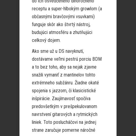
do ich osvedčeného dlhoročného
receptu a super-hlbokým growlom (a
občasnými bravčovými vsuvkami)
funguje skôr ako štvrtý nástroj,
budujúci atmosféru a zhutňujúci
celkový dojem.
Ako sme už u DS navyknutí,
dostávame veľmi pestrú porciu BDM
a to bez toho, aby sa nejak zjavne
snažili vymaniť z mantinelov tohto
extrémneho subžánru. Žiadne okaté
spojenia s jazzom, či klasicistické
inšpirácie. Zaujímavosť spočíva
predovšetkým v prešpekulovanom
navrstvení gitarových a rytmických
liniek. Toto poslucháčovi na jednej
strane zaručuje pomerne náročné