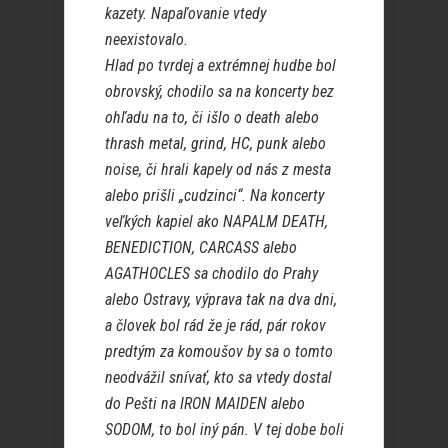
kazety. Napaľovanie vtedy
neexistovalo.
Hlad po tvrdej a extrémnej hudbe bol
obrovský, chodilo sa na koncerty bez
ohľadu na to, či išlo o death alebo
thrash metal, grind, HC, punk alebo
noise, či hrali kapely od nás z mesta
alebo prišli „cudzinci“. Na koncerty
veľkých kapiel ako NAPALM
DEATH,
BENEDICTION, CARCASS alebo
AGATHOCLES sa chodilo do Prahy
alebo Ostravy, výprava tak na dva dni,
a človek bol rád že je rád, pár rokov
predtým za komoušov by sa o tomto
neodvážil snívať, kto sa vtedy dostal
do Pešti na IRON MAIDEN alebo
SODOM, to bol iný pán. V tej dobe boli