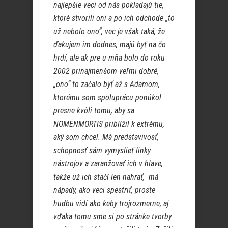
najlepšie veci od nás pokladajú tie,
ktoré stvorili oni a po ich odchode „to
už nebolo ono“, vec je však taká, že
ďakujem im dodnes, majú byť na čo
hrdí, ale ak pre u mňa bolo do roku
2002 prinajmenšom veľmi dobré,
„ono“ to začalo byť až s Adamom,
ktorému som spoluprácu ponúkol
presne kvôli tomu, aby sa
NOMENMORTIS priblížil k extrému,
aký som chcel. Má predstavivosť,
schopnosť sám vymyslieť linky
nástrojov a zaranžovať ich v hlave,
takže už ich stačí len nahrať, má
nápady, ako veci spestriť, proste
hudbu vidí ako keby trojrozmerne, aj
vďaka tomu sme si po stránke tvorby