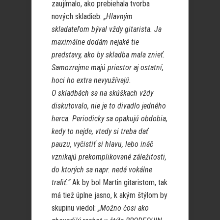
zaujímalo, ako prebiehala tvorba
nových skladieb:
„Hlavným
skladateľom býval vždy gitarista. Ja
maximálne dodám nejaké tie
predstavy, ako by skladba mala znieť.
Samozrejme majú priestor aj ostatní,
hoci ho extra nevyužívajú.
O skladbách sa na skúškach vždy
diskutovalo, nie je to divadlo jedného
herca. Periodicky sa opakujú obdobia,
kedy to nejde, vtedy si treba dať
pauzu, vyčistiť si hlavu, lebo ináč
vznikajú prekomplikované záležitosti,
do ktorých sa napr. nedá vokálne
trafiť.“
Ak by bol Martin gitaristom, tak
má tiež úplne jasno, k akým štýlom by
skupinu viedol:
„Možno čosi ako