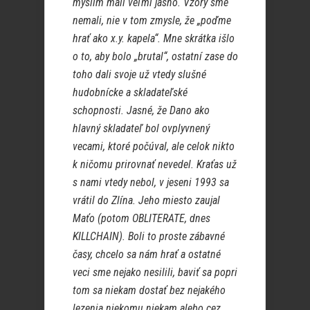
myslím mali veľmi jasno. Vzory sme
nemali, nie v tom zmysle, že „poďme
hrať ako x.y. kapela“. Mne skrátka išlo
o to, aby bolo „brutal“, ostatní zase do
toho dali svoje už vtedy slušné
hudobnícke a skladateľské
schopnosti. Jasné, že Dano ako
hlavný skladateľ bol ovplyvnený
vecami, ktoré počúval, ale celok nikto
k ničomu prirovnať nevedel. Kraťas už
s nami vtedy nebol, v jeseni 1993 sa
vrátil do Zlína. Jeho miesto zaujal
Maťo (potom OBLITERATE, dnes
KILLCHAIN). Boli to proste zábavné
časy, chcelo sa nám hrať a ostatné
veci sme nejako nesilili, baviť sa popri
tom sa niekam dostať bez nejakého
lezenia niekomu niekam alebo cez