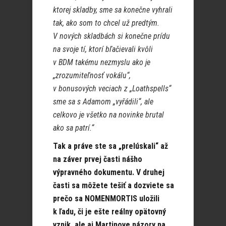
ktorej skladby, sme sa konečne vyhrali
tak, ako som to chcel už predtým.
V nových skladbách si konečne prídu
na svoje tí, ktorí bľačievali kvôli
v BDM takému nezmyslu ako je
„zrozumiteľnosť vokálu“,
v bonusových veciach z „Loathspells“
sme sa s Adamom „vyřádili“, ale
celkovo je všetko na novinke brutal
ako sa patrí.“
Tak a práve ste sa „prelúskali“ až
na záver prvej časti nášho
výpravného dokumentu. V druhej
časti sa môžete tešiť a dozviete sa
prečo sa NOMENMORTIS uložili
k ľadu, či je ešte reálny opätovný
vznik, ale aj Martinove názory na