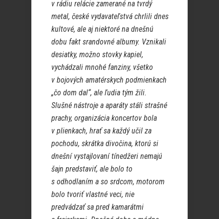
v rádiu relácie zamerané na tvrdý
metal, české vydavateľstvá chrlili dnes
kultové, ale aj niektoré na dnešnú
dobu fakt srandovné albumy. Vznikali
desiatky, možno stovky kapiel,
vychádzali mnohé fanziny, všetko
v bojových amatérskych podmienkach
„čo dom dal“, ale ľudia tým žili.
Slušné nástroje a aparáty stáli strašné
prachy, organizácia koncertov bola
v plienkach, hrať sa každý učil za
pochodu, skrátka divočina, ktorú si
dnešní vystajlovaní tínedžeri nemajú
šajn predstaviť, ale bolo to
s odhodlaním a so srdcom, motorom
bolo tvoriť vlastné veci, nie
predvádzať sa pred kamarátmi