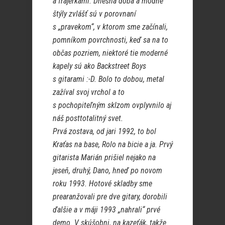
a frajerkami. Dnešná doba a módne
štýly zvlášť sú v porovnaní
s „pravekom“, v ktorom sme začínali,
pomníkom povrchnosti, keď sa na to
občas pozriem, niektoré tie moderné
kapely sú ako Backstreet Boys
s gitarami :-D. Bolo to dobou, metal
zažíval svoj vrchol a to
s pochopiteľným sklzom ovplyvnilo aj
náš posttotalitný svet.
Prvá zostava, od jari 1992, to bol
Kraťas na base, Rolo na bicie a ja. Prvý
gitarista Marián prišiel nejako na
jeseň, druhý, Dano, hneď po novom
roku 1993. Hotové skladby sme
prearanžovali pre dve gitary, dorobili
ďalšie a v máji 1993 „nahrali“ prvé
demo. V skúšobni, na kazeťák, takže