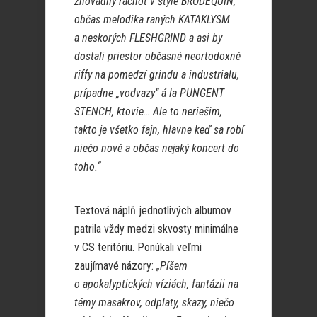
zhovadilý rachot v štýle BRODEQUIN,
občas melodika raných KATAKLYSM
a neskorých FLESHGRIND a asi by
dostali priestor občasné neortodoxné
riffy na pomedzí grindu a industrialu,
prípadne „vodvazy“ á la PUNGENT
STENCH, ktovie… Ale to neriešim,
takto je všetko fajn, hlavne keď sa robí
niečo nové a občas nejaký koncert do
toho.“
Textová náplň jednotlivých albumov
patrila vždy medzi skvosty minimálne
v CS teritóriu. Ponúkali veľmi
zaujímavé názory:
„Píšem
o apokalyptických víziách, fantázii na
témy masakrov, odplaty, skazy, niečo