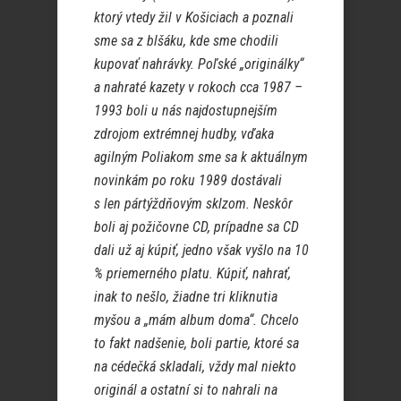
ktorý vtedy žil v Košiciach a poznali
sme sa z blšáku, kde sme chodili
kupovať nahrávky. Poľské „originálky“
a nahraté kazety v rokoch cca 1987 –
1993 boli u nás najdostupnejším
zdrojom extrémnej hudby, vďaka
agilným Poliakom sme sa k aktuálnym
novinkám po roku 1989 dostávali
s len pártýždňovým sklzom. Neskôr
boli aj požičovne CD, prípadne sa CD
dali už aj kúpiť, jedno však vyšlo na 10
% priemerného platu. Kúpiť, nahrať,
inak to nešlo, žiadne tri kliknutia
myšou a „mám album doma“. Chcelo
to fakt nadšenie, boli partie, ktoré sa
na cédečká skladali, vždy mal niekto
originál a ostatní si to nahrali na