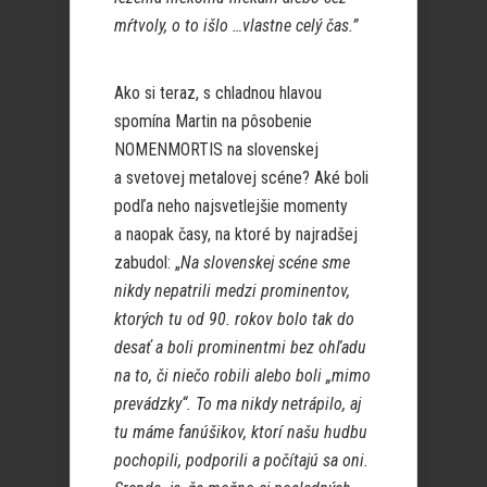
mŕtvoly, o to išlo …vlastne celý čas.”
Ako si teraz, s chladnou hlavou
spomína Martin na pôsobenie
NOMENMORTIS na slovenskej
a svetovej metalovej scéne? Aké boli
podľa neho najsvetlejšie momenty
a naopak časy, na ktoré by najradšej
zabudol: „
Na slovenskej scéne sme
nikdy nepatrili medzi prominentov,
ktorých tu od 90. rokov bolo tak do
desať a boli prominentmi bez ohľadu
na to, či niečo robili alebo boli „mimo
prevádzky“. To ma nikdy netrápilo, aj
tu máme fanúšikov, ktorí našu hudbu
pochopili, podporili a počítajú sa oni.