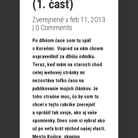
(1. časť)
Zverejnené v feb 11, 2013
|
0 Comments
Po dlhšom čase som tu späť
s Koreňmi. Vopred sa vám chcem
ospravedlniť za dlhšiu odmlku.
Teraz, keď mám na starosti chod
celej webovej stránky mi
nezostáva toľko času na
publikovanie mojich článkov. Je
toho strašne moc, čo by som tu
chcel v tejto rubrike zverejniť
a oprášiť tak svoje, ako aj vaše
spomienky. Dnes som si vybral ako
už po veľa krát východ našej vlasti.
Mesto Košice, skupinu