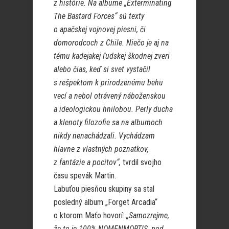
z histórie. Na albume „Exterminating
The Bastard Forces“ sú texty
o apačskej vojnovej piesni, či
domorodcoch z Chile. Niečo je aj na
tému kadejakej ľudskej škodnej zveri
alebo čias, keď si svet vystačil
s rešpektom k prirodzenému behu
vecí a nebol otrávený náboženskou
a ideologickou hnilobou. Perly ducha
a klenoty filozofie sa na albumoch
nikdy nenachádzali. Vychádzam
hlavne z vlastných poznatkov,
z fantázie a pocitov“,
tvrdil svojho
času spevák Martin.
Labuťou piesňou skupiny sa stal
posledný album „Forget Arcadia“
o ktorom Maťo hovorí:
„Samozrejme,
že to je 100% NOMENMORTIS, pod