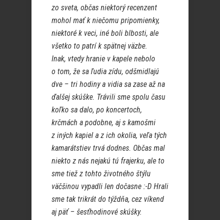
zo sveta, občas niektorý recenzent
mohol mať k niečomu pripomienky,
niektoré k veci, iné boli blbosti, ale
všetko to patrí k spätnej väzbe.
Inak, vtedy hranie v kapele nebolo
o tom, že sa ľudia zídu, odšmidlajú
dve – tri hodiny a vidia sa zase až na
ďalšej skúške. Trávili sme spolu času
koľko sa dalo, po koncertoch,
krčmách a podobne, aj s kamošmi
z iných kapiel a z ich okolia, veľa tých
kamarátstiev trvá dodnes. Občas mal
niekto z nás nejakú tú frajerku, ale to
sme tiež z tohto životného štýlu
väčšinou vypadli len dočasne :-D Hrali
sme tak trikrát do týždňa, cez víkend
aj päť – šesťhodinové skúšky.