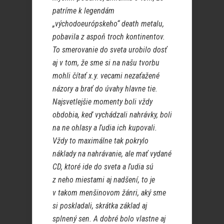
patríme k legendám
„východoeurópskeho“ death metalu,
pobavila z aspoň troch kontinentov.
To smerovanie do sveta urobilo dosť
aj v tom, že sme si na našu tvorbu
mohli čítať x.y. vecami nezaťažené
názory a brať do úvahy hlavne tie.
Najsvetlejšie momenty boli vždy
obdobia, keď vychádzali nahrávky, boli
na ne ohlasy a ľudia ich kupovali.
Vždy to maximálne tak pokrylo
náklady na nahrávanie, ale mať vydané
CD, ktoré ide do sveta a ľudia sú
z neho miestami aj nadšení, to je
v takom menšinovom žánri, aký sme
si poskladali, skrátka základ aj
splnený sen. A dobré bolo vlastne aj