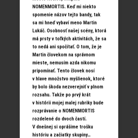
NOMENMORTIS. Keď mi niekto
spomenie názov tejto bandy, tak
sa mi hneď vybaví meno Martin
Lukáč. Osobnosť našej scény, ktorá
má prsty v toľkých aktivitách, že sa
to nedá ani spočítať. O tom, že je
Martin človekom na správnom
mieste, nemusím azda nikomu
pripomínať. Tento človek nosí
v hlave množstvo myšlienok, ktoré
by bolo škoda nezverejniť v plnom
rozsahu. Takže po prvý krát
v histórii mojej malej rubriky bude
rozprávanie o NOMENMORTIS
rozdelené do dvoch častí.
V dnešnej si oprášime trošku
históriu a začiatky skupiny…