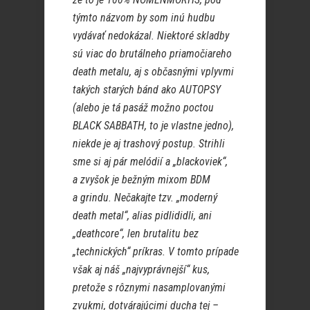
týmto názvom by som inú hudbu
vydávať nedokázal. Niektoré skladby
sú viac do brutálneho priamočiareho
death metalu, aj s občasnými vplyvmi
takých starých bánd ako AUTOPSY
(alebo je tá pasáž možno poctou
BLACK SABBATH, to je vlastne jedno),
niekde je aj trashový postup. Strihli
sme si aj pár melódií a „blackoviek“,
a zvyšok je bežným mixom BDM
a grindu. Nečakajte tzv. „moderný
death metal“, alias pidlididli, ani
„deathcore“, len brutalitu bez
„technických“ príkras. V tomto prípade
však aj náš „najvyprávnejší“ kus,
pretože s rôznymi nasamplovanými
zvukmi, dotvárajúcimi ducha tej –