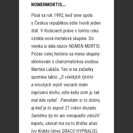
NOMENMORTIS….
Písal sa rok 1992, keď sme spolu
s Českou republikou ešte tvorili jeden
štát. V Košiciach práve v tomto roku
vznikla nová metalová skupina. Do
vienka si dala názov NOMEN MORTIS.
Počas celej histórie sa meno skupiny
skloňovalo s charizmatickou osobou
Martina Lukáča. Ten si na začiatky
spomína takto:
„
O všetkých týchto
a mnohých iných veciach mám
napísanú knihu, ešte keby som ju tak
mal kde vydať… Pamätám si to dobre,
aj keď je to aspoň 21 rokov dozadu.
Samému by mi ani nenapadlo založiť
kapelu, ukecal ma na to Kraťas alias
Ivo Krátký (dnes DRACO HYPNALIS),