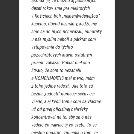
Sranda je, že možno aj posledných
desať rokov sme pre niektorých
v Košiciach boli „najnenávidenejšou“
kapelou, dôvod neznámy, keďže my
sme sa do iných nenavážali, mindráky
u nás myslím neboli a párkrát som
vstupovanie do týchto
pozachrbtových kravín ostatným
priamo zakázal. Pokiaľ niekoho
štvalo, že som to nezabalil
a NOMENMORTIS mal meno, mám
z toho jedine radosť. Ale toto sú
bežné „radosti“ domácej scény asi
všade, a aj kvôli tomu som sa vlastne
už od prvej oficiálnej nahrávky
koncentroval na to, aby sa o nás
vedelo čo najviac aj vo svete. To sa
myslím podarilo, zmienka o tom, že