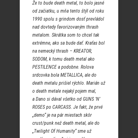
Že to bude death metal, to bolo jasné
od začiatku, u mňa tento štýl od roku
1990 spolu s grindom dosť prevládol
nad dovtedy favorizovaným thrash
metalom. Skrátka som to chcel tak
extrémne, ako sa bude dať. Kraťas bol
na nemecký thrash – KREATOR,
SODOM, k tomu death metal ako
PESTILENCE a podobne. Rolova
srdcovka bola METALLICA, ale do
death metalu prišiel rýchlo. Marián už
o death metale nejaký pojem mal,
a Dano si dával všetko od GUNS ’N’
ROSES po CARCASS. Je fakt, že prvé
„demo“ je na pár miestach skôr
crust/punk než death metal, ale do
„Twilight Of Humanity“ sme už