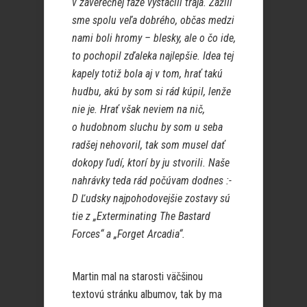
v záverečnej fáze vystačili traja. Zažili
sme spolu veľa dobrého, občas medzi
nami boli hromy – blesky, ale o čo ide,
to pochopil zďaleka najlepšie. Idea tej
kapely totiž bola aj v tom, hrať takú
hudbu, akú by som si rád kúpil, lenže
nie je. Hrať však neviem na nič,
o hudobnom sluchu by som u seba
radšej nehovoril, tak som musel dať
dokopy ľudí, ktorí by ju stvorili. Naše
nahrávky teda rád počúvam dodnes :-
D Ľudsky najpohodovejšie zostavy sú
tie z „Exterminating The Bastard
Forces“ a „Forget Arcadia“.
Martin mal na starosti väčšinou
textovú stránku albumov, tak by ma