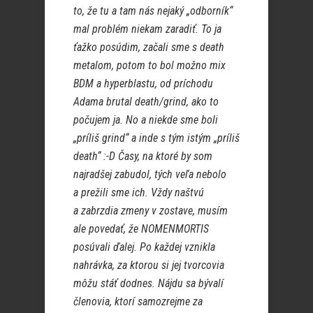
to, že tu a tam nás nejaký „odborník“
mal problém niekam zaradiť. To ja
ťažko posúdim, začali sme s death
metalom, potom to bol možno mix
BDM a hyperblastu, od príchodu
Adama brutal death/grind, ako to
počujem ja. No a niekde sme boli
„príliš grind“ a inde s tým istým „príliš
death“ :-D Časy, na ktoré by som
najradšej zabudol, tých veľa nebolo
a prežili sme ich. Vždy naštvú
a zabrzdia zmeny v zostave, musím
ale povedať, že NOMENMORTIS
posúvali ďalej. Po každej vznikla
nahrávka, za ktorou si jej tvorcovia
môžu stáť dodnes. Nájdu sa bývalí
členovia, ktorí samozrejme za