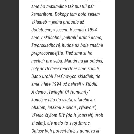
sme ho maximálne tak pustili pár
kamarátom. Dokopy tam bolo sedem
skladieb – jedna pribudla až
dodatočne, v jeseni. V januári 1994
sme v skúšobni „nahrali“ druhé demo,
štvorskladbové, hudba už bola značne
prepracovanejšia. Tiež sme si ho
nechali pre seba. Marián na jar odišiel,
celý dovtedajší repertoár sme zrušili,
Dano urobil šesť nových skladieb, tie
sme v lete 1994 už nahrali v štúdiu.
A demo „Twilight Of Humanity“
konečne išlo do sveta, s farebným
obalom, letákmi a celou „výbavou“,
všetko štýlom DIY (do it yourself, urob
si sám), ale malo to svoj šmrnc.
Ohlasy boli potešiteľné, z domova aj