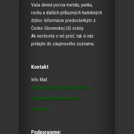
Vaša denná porcia metalu, punku,
rocku a ďalších príbuzných hudobných
štýlov. Informácie predovšetkým z
Česko-Slovenskej UG scény.
Ak nechcete o nič prísť, tak si nás
pridajte do záujmového zoznamu.
Kontakt
Info Mail:
metalexpress@metalexpress.sk
mrtvolka@metalexpress.sk
Facebook
Podporujeme: