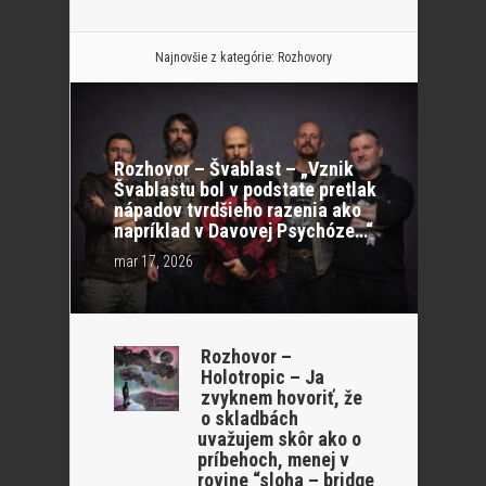
Najnovšie z kategórie:
Rozhovory
Rozhovor – Švablast – „Vznik
Švablastu bol v podstate pretlak
nápadov tvrdšieho razenia ako
napríklad v Davovej Psychóze…“
mar 17, 2026
Rozhovor –
Holotropic – Ja
zvyknem hovoriť, že
o skladbách
uvažujem skôr ako o
príbehoch, menej v
rovine “sloha – bridge