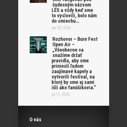
čudesným názvom
LËS a vždy keď sme
to vyslovili, bolo nám
do smiechu…
jan 30, 2026
Rozhovor – Burn Fest
Open Air –
„Všeobecne sa
snažíme držať
pravidla, aby sme
priniesli ľudom
zaujímavé kapely a
vytvorili festival, na
ktorý by sme aj sami
išli ako fanúšikovia.“
júl 11, 2025
O nás