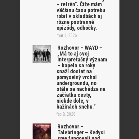
– refrén”. Čiže mám
väčšinu času potrebu
robit v skladbách aj
rôzne postranné
epizódy, odbočky.
mar 1, 2026
Rozhovor – WAYD –
„Má to aj svoj
interpretačný význam
– kapela sa roky
snaží dostať na
pomyselný vrchol
undergroundu, no
stále sa nachádza na
začiatku cesty,
niekde dole, v
bažinách snehu.“
feb 8, 2026
Rozhovor –
Talebringer – Kedysi
sme fungovali pod