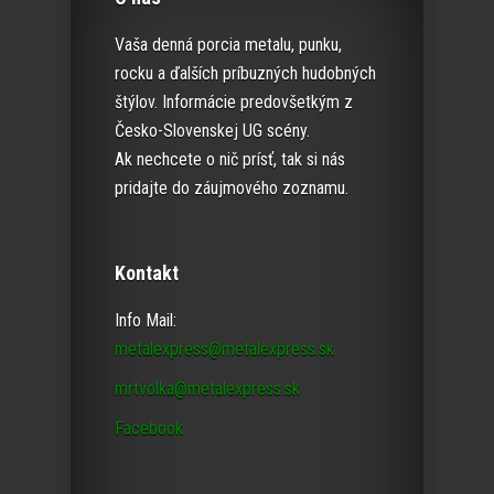
Vaša denná porcia metalu, punku,
rocku a ďalších príbuzných hudobných
štýlov. Informácie predovšetkým z
Česko-Slovenskej UG scény.
Ak nechcete o nič prísť, tak si nás
pridajte do záujmového zoznamu.
Kontakt
Info Mail:
metalexpress@metalexpress.sk
mrtvolka@metalexpress.sk
Facebook