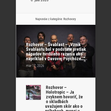
Najnovšie z kategórie:
Rozhovory
Rozhovor – Švablast – „Vznik
Švablastu bol v podstate pretlak
nápadov tvrdšieho razenia ako
napríklad v Davovej Psychóze…“
mar 17, 2026
Rozhovor –
Holotropic – Ja
zvyknem hovoriť, že
o skladbách
uvažujem skôr ako o
príbehoch, menej v