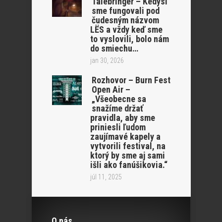
Talebringer – Kedysi
sme fungovali pod
čudesným názvom
LËS a vždy keď sme
to vyslovili, bolo nám
do smiechu…
jan 30, 2026
Rozhovor – Burn Fest
Open Air –
„Všeobecne sa
snažíme držať
pravidla, aby sme
priniesli ľudom
zaujímavé kapely a
vytvorili festival, na
ktorý by sme aj sami
išli ako fanúšikovia.“
júl 11, 2025
O nás