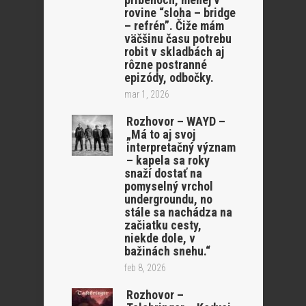
rovine “sloha – bridge
– refrén”. Čiže mám
väčšinu času potrebu
robit v skladbách aj
rôzne postranné
epizódy, odbočky.
mar 1, 2026
Rozhovor – WAYD –
„Má to aj svoj
interpretačný význam
– kapela sa roky
snaží dostať na
pomyselný vrchol
undergroundu, no
stále sa nachádza na
začiatku cesty,
niekde dole, v
bažinách snehu.“
feb 8, 2026
Rozhovor –