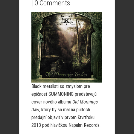
|
0 Comments
Black metalisti so zmyslom pre
epičnosť SUMMONING predstavujú
cover nového albumu
Old Mornings
Daw
, ktorý by sa mal na pultoch
predajní objaviť v prvom štvrťroku
2013 pod hlavičkou
Napalm Records.