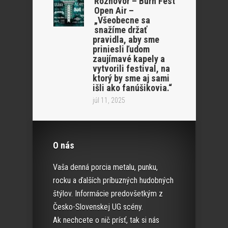
Rozhovor – Burn Fest
Open Air –
„Všeobecne sa
snažíme držať
pravidla, aby sme
priniesli ľudom
zaujímavé kapely a
vytvorili festival, na
ktorý by sme aj sami
išli ako fanúšikovia.“
júl 11, 2025
O nás
Vaša denná porcia metalu, punku,
rocku a ďalších príbuzných hudobných
štýlov. Informácie predovšetkým z
Česko-Slovenskej UG scény.
Ak nechcete o nič prísť, tak si nás