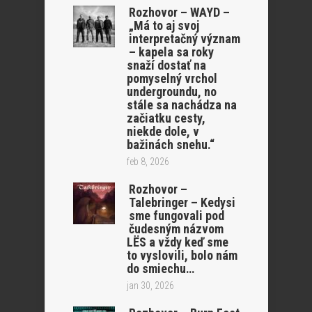
Rozhovor – WAYD –
„Má to aj svoj
interpretačný význam
– kapela sa roky
snaží dostať na
pomyselný vrchol
undergroundu, no
stále sa nachádza na
začiatku cesty,
niekde dole, v
bažinách snehu.“
feb 8, 2026
Rozhovor –
Talebringer – Kedysi
sme fungovali pod
čudesným názvom
LËS a vždy keď sme
to vyslovili, bolo nám
do smiechu…
jan 30, 2026