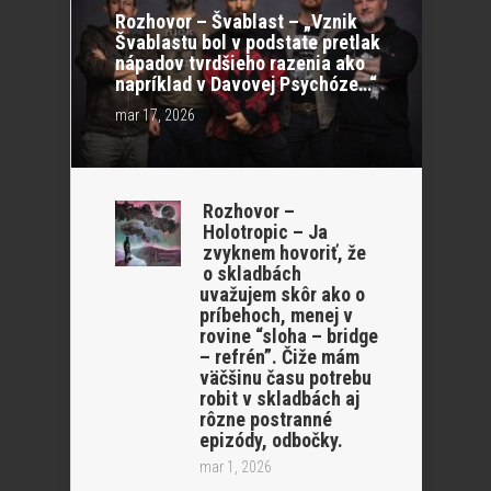
Rozhovor – Švablast – „Vznik
Švablastu bol v podstate pretlak
nápadov tvrdšieho razenia ako
napríklad v Davovej Psychóze…“
mar 17, 2026
Rozhovor –
Holotropic – Ja
zvyknem hovoriť, že
o skladbách
uvažujem skôr ako o
príbehoch, menej v
rovine “sloha – bridge
– refrén”. Čiže mám
väčšinu času potrebu
robit v skladbách aj
rôzne postranné
epizódy, odbočky.
mar 1, 2026