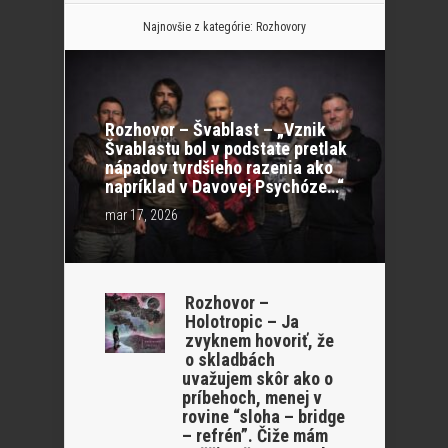
Najnovšie z kategórie:
Rozhovory
Rozhovor – Švablast – „Vznik
Švablastu bol v podstate pretlak
nápadov tvrdšieho razenia ako
napríklad v Davovej Psychóze…“
mar 17, 2026
Rozhovor –
Holotropic – Ja
zvyknem hovoriť, že
o skladbách
uvažujem skôr ako o
príbehoch, menej v
rovine “sloha – bridge
– refrén”. Čiže mám