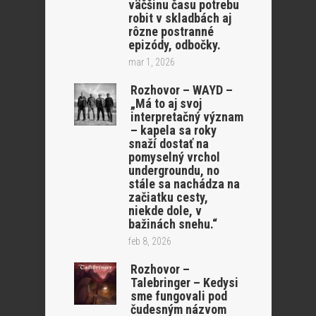
väčšinu času potrebu
robit v skladbách aj
rôzne postranné
epizódy, odbočky.
mar 1, 2026
Rozhovor – WAYD –
„Má to aj svoj
interpretačný význam
– kapela sa roky
snaží dostať na
pomyselný vrchol
undergroundu, no
stále sa nachádza na
začiatku cesty,
niekde dole, v
bažinách snehu.“
feb 8, 2026
Rozhovor –
Talebringer – Kedysi
sme fungovali pod
čudesným názvom