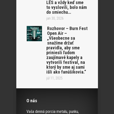
LËS a vždy keď sme
to vyslovili, bolo nám
do smiechu…
jan 30, 2026
Rozhovor – Burn Fest
Open Air –
„Všeobecne sa
snažíme držať
pravidla, aby sme
priniesli ľudom
zaujímavé kapely a
vytvorili festival, na
ktorý by sme aj sami
išli ako fanúšikovia.“
júl 11, 2025
O nás
Vaša denná porcia metalu, punku,