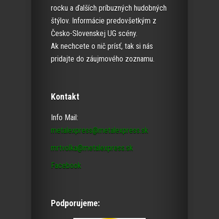
rocku a ďalších príbuzných hudobných
štýlov. Informácie predovšetkým z
Česko-Slovenskej UG scény.
Ak nechcete o nič prísť, tak si nás
pridajte do záujmového zoznamu.
Kontakt
Info Mail:
metalexpress@metalexpress.sk
mrtvolka@metalexpress.sk
Facebook
Podporujeme: