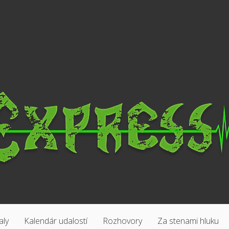
aly
Kalendár udalostí
Rozhovory
Za stenami hluku