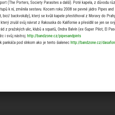
port (The Porters, Society Parasites a další). Poté kapela, z důvodu rů
stupů k ní, změnila sestavu. Kocem roku 2008 se pevné jádro Pipes and 
, bicí/ backvokály), který se kvůli kapele přestěhoval z Moravy do Prahy
terý zrušil svůj návrat z Rakouska do Kalifornie a přesídlil se jen se s
d z pražských ulic, klubů a squatů, Ondra Balvín (ex-Super Pilot, El Pas
c i svůj nástroj.
http://bandzone.cz/pipesandpints
k pankáča pod slnkom ako je tento šialenec
http://bandzone.cz/dasafon