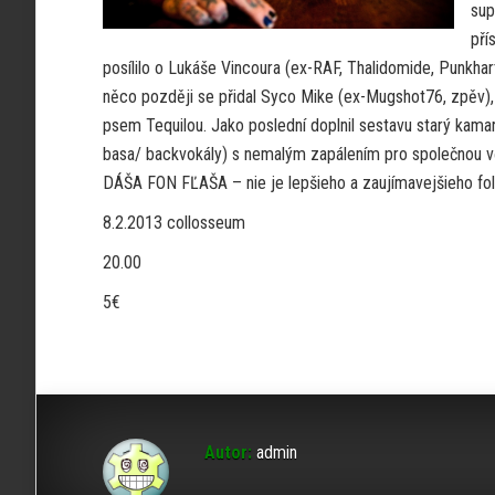
sup
pří
posílilo o Lukáše Vincoura (ex-RAF, Thalidomide, Punkhart
něco později se přidal Syco Mike (ex-Mugshot76, zpěv), k
psem Tequilou. Jako poslední doplnil sestavu starý kamará
basa/ backvokály) s nemalým zapálením pro společnou vě
DÁŠA FON FĽAŠA – nie je lepšieho a zaujímavejšieho fol
8.2.2013 collosseum
20.00
5€
Autor:
admin