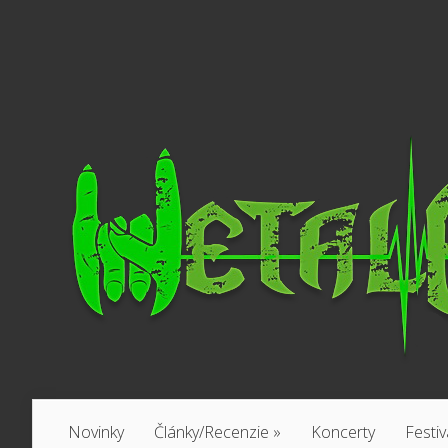
Novinky
Články/Recenzie
»
Koncerty
Festiv