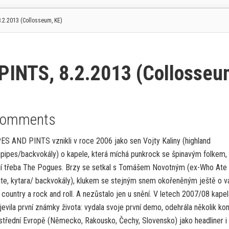
.2.2013 (Collosseum, KE)
PINTS, 8.2.2013 (Collosseu
Comments
ES AND PINTS vznikli v roce 2006 jako sen Vojty Kaliny (highland
pipes/backvokály) o kapele, která míchá punkrock se špinavým folkem, 
jí třeba The Pogues. Brzy se setkal s Tomášem Novotným (ex-Who Ate
te, kytara/ backvokály), klukem se stejným snem okořeněným ještě o 
 country a rock and roll. A nezůstalo jen u snění. V letech 2007/08 kapel
jevila první známky života: vydala svoje první demo, odehrála několik ko
střední Evropě (Německo, Rakousko, Čechy, Slovensko) jako headliner i