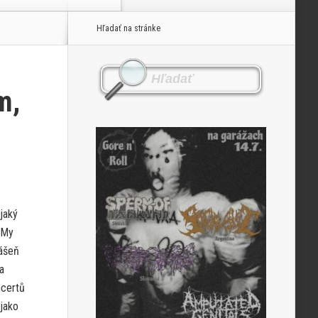
Hľadať na stránke
m,
jaký
 My
vášeň
a
ncertů
 jako