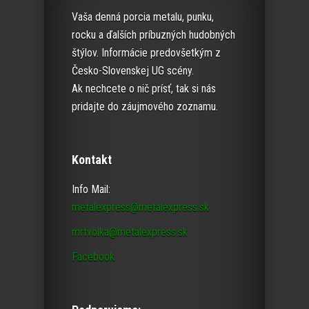
Vaša denná porcia metalu, punku,
rocku a ďalších príbuzných hudobných
štýlov. Informácie predovšetkým z
Česko-Slovenskej UG scény.
Ak nechcete o nič prísť, tak si nás
pridajte do záujmového zoznamu.
Kontakt
Info Mail:
metalexpress@metalexpress.sk
mrtvolka@metalexpress.sk
Facebook