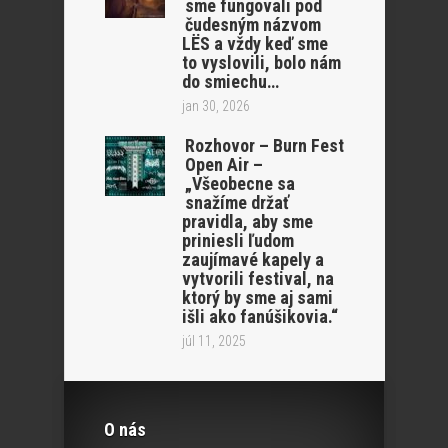
sme fungovali pod
čudesným názvom
LËS a vždy keď sme
to vyslovili, bolo nám
do smiechu…
jan 30, 2026
Rozhovor – Burn Fest
Open Air –
„Všeobecne sa
snažíme držať
pravidla, aby sme
priniesli ľudom
zaujímavé kapely a
vytvorili festival, na
ktorý by sme aj sami
išli ako fanúšikovia.“
júl 11, 2025
O nás