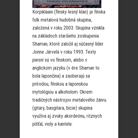
Korpiklaani (fínsky lesný klan) je fínska
folk metalová hudobná skupina,
založená v roku 2003. Skupina vznikla
na základoch staršieho zoskupenia
Shaman, ktoré založil aj súčasný líder
Jonne Järvelä v roku 1993. Texty
piesní sú vo fínskom, alebo v
anglickom jazyku (v ére Shaman to
bola lapončina) a zaoberajú sa
prírodou, fínskou a laponskou
mytológiou a alkoholom. Okrem
tradičných nástrojov metalového žánru
(gitary, basgitara, bicie) skupina
využíva aj zvuky akordeónu, rôznych
píšťal, violy a kantele.