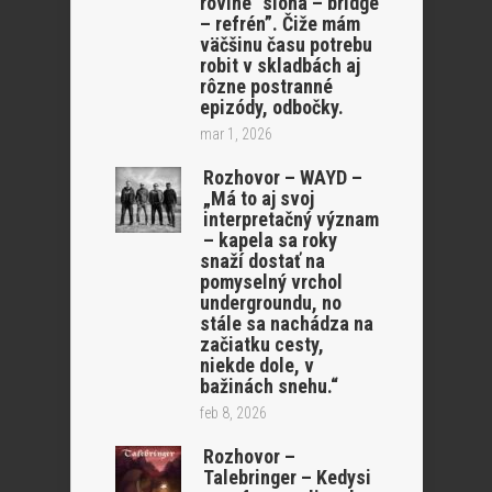
rovine “sloha – bridge
– refrén”. Čiže mám
väčšinu času potrebu
robit v skladbách aj
rôzne postranné
epizódy, odbočky.
mar 1, 2026
Rozhovor – WAYD –
„Má to aj svoj
interpretačný význam
– kapela sa roky
snaží dostať na
pomyselný vrchol
undergroundu, no
stále sa nachádza na
začiatku cesty,
niekde dole, v
bažinách snehu.“
feb 8, 2026
Rozhovor –
Talebringer – Kedysi