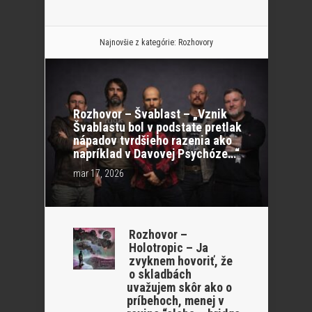
Najnovšie z kategórie:
Rozhovory
Rozhovor – Švablast – „Vznik
Švablastu bol v podstate pretlak
nápadov tvrdšieho razenia ako
napríklad v Davovej Psychóze…“
mar 17, 2026
Rozhovor –
Holotropic – Ja
zvyknem hovoriť, že
o skladbách
uvažujem skôr ako o
príbehoch, menej v