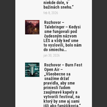
niekde dole, v
bažinách snehu.“
feb 8, 2026
Rozhovor –
Talebringer – Kedysi
sme fungovali pod
čudesným názvom
LËS a vždy keď sme
to vyslovili, bolo nám
do smiechu…
jan 30, 2026
Rozhovor – Burn Fest
Open Air –
„Všeobecne sa
snažíme držať
pravidla, aby sme
priniesli ľudom
zaujímavé kapely a
vytvorili festival, na
ktorý by sme aj sami
išli ako fanúšikovia.“