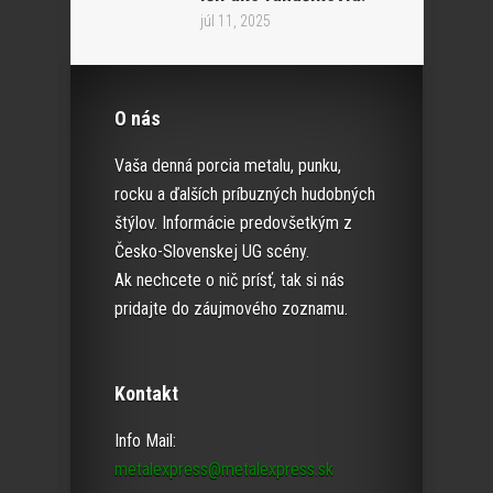
júl 11, 2025
O nás
Vaša denná porcia metalu, punku,
rocku a ďalších príbuzných hudobných
štýlov. Informácie predovšetkým z
Česko-Slovenskej UG scény.
Ak nechcete o nič prísť, tak si nás
pridajte do záujmového zoznamu.
Kontakt
Info Mail:
metalexpress@metalexpress.sk