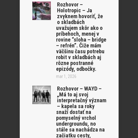
Rozhovor –
Holotropic – Ja
zvyknem hovoriť, že
o skladbách
uvažujem skôr ako o
príbehoch, menej v
rovine “sloha – bridge
– refrén”. Čiže mám
väčšinu času potrebu
robit v skladbách aj
rôzne postranné
epizódy, odbočky.
mar 1, 2026
Rozhovor – WAYD –
„Má to aj svoj
interpretačný význam
– kapela sa roky
snaží dostať na
pomyselný vrchol
undergroundu, no
stále sa nachádza na
začiatku cesty,