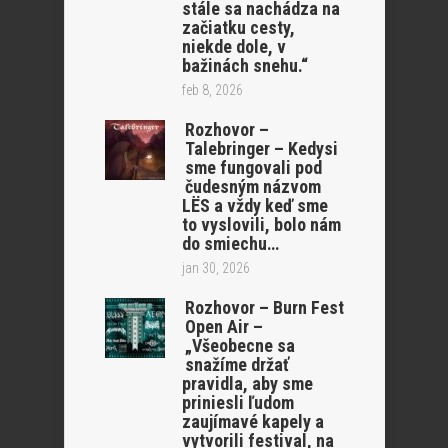
stále sa nachádza na
začiatku cesty,
niekde dole, v
bažinách snehu.“
feb 8, 2026
Rozhovor –
Talebringer – Kedysi
sme fungovali pod
čudesným názvom
LËS a vždy keď sme
to vyslovili, bolo nám
do smiechu…
jan 30, 2026
Rozhovor – Burn Fest
Open Air –
„Všeobecne sa
snažíme držať
pravidla, aby sme
priniesli ľudom
zaujímavé kapely a
vytvorili festival, na