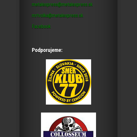
metalexpress@metalexpress.sk
mrtvolka@metalexpress.sk
Facebook
Podporujeme: