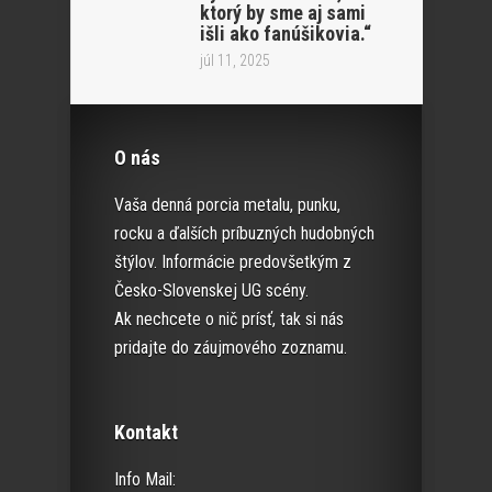
ktorý by sme aj sami
išli ako fanúšikovia.“
júl 11, 2025
O nás
Vaša denná porcia metalu, punku,
rocku a ďalších príbuzných hudobných
štýlov. Informácie predovšetkým z
Česko-Slovenskej UG scény.
Ak nechcete o nič prísť, tak si nás
pridajte do záujmového zoznamu.
Kontakt
Info Mail: