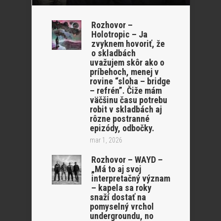
Rozhovor –
Holotropic – Ja
zvyknem hovoriť, že
o skladbách
uvažujem skôr ako o
príbehoch, menej v
rovine “sloha – bridge
– refrén”. Čiže mám
väčšinu času potrebu
robit v skladbách aj
rôzne postranné
epizódy, odbočky.
mar 1, 2026
Rozhovor – WAYD –
„Má to aj svoj
interpretačný význam
– kapela sa roky
snaží dostať na
pomyselný vrchol
undergroundu, no