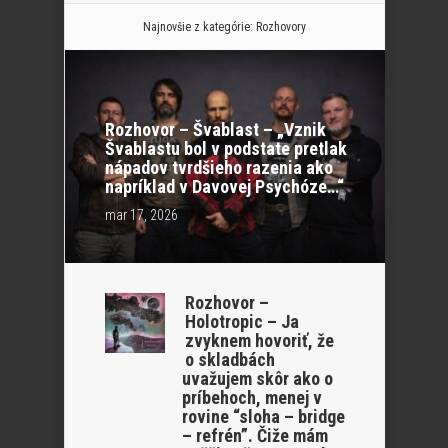
Najnovšie z kategórie:
Rozhovory
Rozhovor – Švablast – „Vznik
Švablastu bol v podstate pretlak
nápadov tvrdšieho razenia ako
napríklad v Davovej Psychóze…“
mar 17, 2026
Rozhovor –
Holotropic – Ja
zvyknem hovoriť, že
o skladbách
uvažujem skôr ako o
príbehoch, menej v
rovine “sloha – bridge
– refrén”. Čiže mám