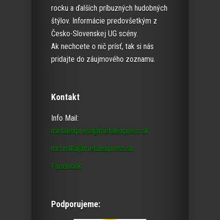
rocku a ďalších príbuzných hudobných
štýlov. Informácie predovšetkým z
Česko-Slovenskej UG scény.
Ak nechcete o nič prísť, tak si nás
pridajte do záujmového zoznamu.
Kontakt
Info Mail:
metalexpress@metalexpress.sk
mrtvolka@metalexpress.sk
Facebook
Podporujeme: