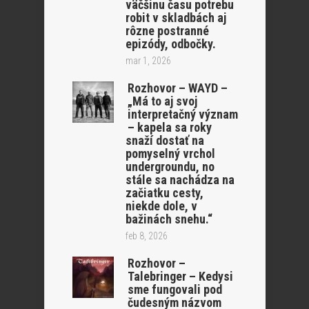
väčšinu času potrebu
robit v skladbách aj
rôzne postranné
epizódy, odbočky.
mar 1, 2026
Rozhovor – WAYD –
„Má to aj svoj
interpretačný význam
– kapela sa roky
snaží dostať na
pomyselný vrchol
undergroundu, no
stále sa nachádza na
začiatku cesty,
niekde dole, v
bažinách snehu.“
feb 8, 2026
Rozhovor –
Talebringer – Kedysi
sme fungovali pod
čudesným názvom