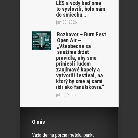
LËS a vždy keď sme
to vyslovili, bolo nám
do smiechu…
jan 30, 2026
Rozhovor – Burn Fest
Open Air –
„Všeobecne sa
snažíme držať
pravidla, aby sme
priniesli ľudom
zaujímavé kapely a
vytvorili festival, na
ktorý by sme aj sami
išli ako fanúšikovia.“
júl 11, 2025
O nás
Vaša denná porcia metalu, punku,