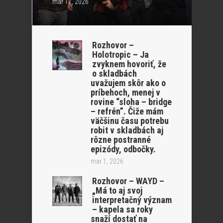
mar 17, 2026
Rozhovor –
Holotropic – Ja
zvyknem hovoriť, že
o skladbách
uvažujem skôr ako o
príbehoch, menej v
rovine “sloha – bridge
– refrén”. Čiže mám
väčšinu času potrebu
robit v skladbách aj
rôzne postranné
epizódy, odbočky.
mar 1, 2026
Rozhovor – WAYD –
„Má to aj svoj
interpretačný význam
– kapela sa roky
snaží dostať na