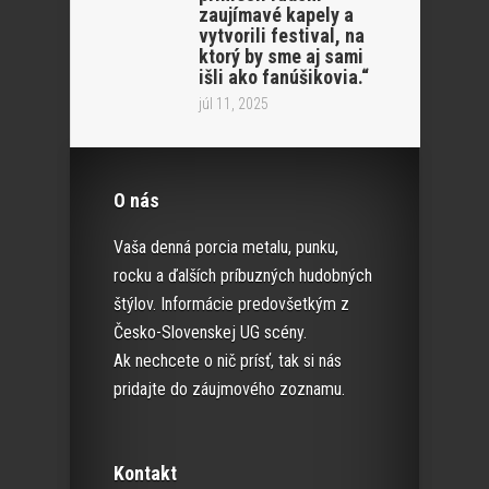
zaujímavé kapely a
vytvorili festival, na
ktorý by sme aj sami
išli ako fanúšikovia.“
júl 11, 2025
O nás
Vaša denná porcia metalu, punku,
rocku a ďalších príbuzných hudobných
štýlov. Informácie predovšetkým z
Česko-Slovenskej UG scény.
Ak nechcete o nič prísť, tak si nás
pridajte do záujmového zoznamu.
Kontakt