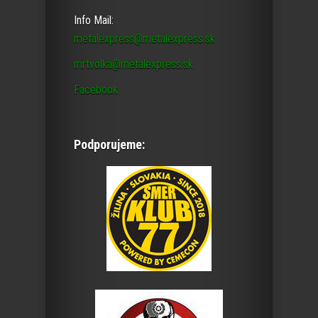
Info Mail:
metalexpress@metalexpress.sk
mrtvolka@metalexpress.sk
Facebook
Podporujeme: