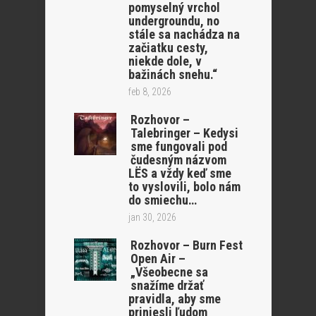
pomyselný vrchol
undergroundu, no
stále sa nachádza na
začiatku cesty,
niekde dole, v
bažinách snehu.“
feb 8, 2026
Rozhovor –
Talebringer – Kedysi
sme fungovali pod
čudesným názvom
LËS a vždy keď sme
to vyslovili, bolo nám
do smiechu…
jan 30, 2026
Rozhovor – Burn Fest
Open Air –
„Všeobecne sa
snažíme držať
pravidla, aby sme
priniesli ľudom