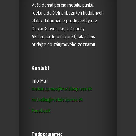
Vaša denná porcia metalu, punku,
rocku a ďalších príbuzných hudobných
štýlov. Informácie predovšetkým z
Česko-Slovenskej UG scény.
Ak nechcete o nič prísť, tak si nás
pridajte do záujmového zoznamu.
Kontakt
Info Mail:
metalexpress@metalexpress.sk
mrtvolka@metalexpress.sk
Facebook
Podporujeme: