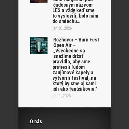
čudesným názvom
LËS a vždy keď sme
to vyslovili, bolo nám
do smiechu…
jan 30, 2026
Rozhovor – Burn Fest
Open Air –
„Všeobecne sa
snažíme držať
pravidla, aby sme
priniesli ľudom
zaujímavé kapely a
vytvorili festival, na
ktorý by sme aj sami
išli ako fanúšikovia.“
júl 11, 2025
O nás