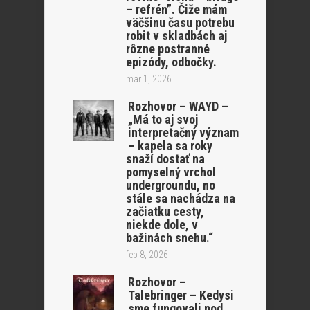
– refrén”. Čiže mám
väčšinu času potrebu
robit v skladbách aj
rôzne postranné
epizódy, odbočky.
mar 1, 2026
Rozhovor – WAYD –
„Má to aj svoj
interpretačný význam
– kapela sa roky
snaží dostať na
pomyselný vrchol
undergroundu, no
stále sa nachádza na
začiatku cesty,
niekde dole, v
bažinách snehu.“
feb 8, 2026
Rozhovor –
Talebringer – Kedysi
sme fungovali pod