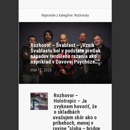
Najnovšie z kategórie:
Rozhovory
Rozhovor – Švablast – „Vznik
Švablastu bol v podstate pretlak
nápadov tvrdšieho razenia ako
napríklad v Davovej Psychóze…“
mar 17, 2026
Rozhovor –
Holotropic – Ja
zvyknem hovoriť, že
o skladbách
uvažujem skôr ako o
príbehoch, menej v
rovine “sloha – bridge