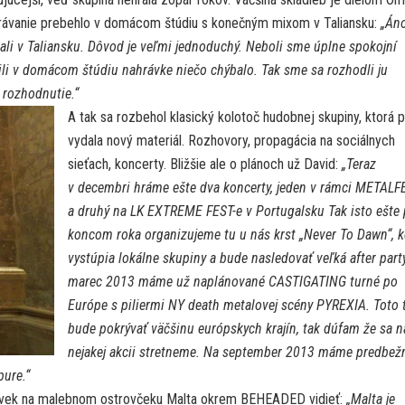
Nahrávanie prebehlo v domácom štúdiu s konečným mixom v Taliansku:
„Áno
ali v Taliansku. Dôvod je veľmi jednoduchý. Neboli sme úplne spokojní
li v domácom štúdiu nahrávke niečo chýbalo. Tak sme sa rozhodli ju
 rozhodnutie.“
A tak sa rozbehol klasický kolotoč hudobnej skupiny, ktorá 
vydala nový materiál. Rozhovory, propagácia na sociálnych
sieťach, koncerty. Bližšie ale o plánoch už David:
„Teraz
v decembri hráme ešte dva koncerty, jeden v rámci METAL
a druhý na LK EXTREME FEST-e v Portugalsku Tak isto ešte 
koncom roka organizujeme tu u nás krst „Never To Dawn“, 
vystúpia lokálne skupiny a bude nasledovať veľká after part
marec 2013 máme už naplánované CASTIGATING turné po
Európe s piliermi NY death metalovej scény PYREXIA. Toto 
bude pokrývať väčšinu európskych krajín, tak dúfam že sa n
nejakej akcii stretneme. Na september 2013 máme predbež
pure.“
človek na malebnom ostrovčeku Malta okrem BEHEADED vidieť:
„Malta je