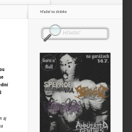
Hľadať na stránke
jou
me
diní
ž
n aj
sa