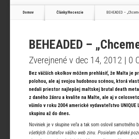
Domov
Články/Recenzie
BEHEADED – „Chceme 
BEHEADED – „Chceme u
Zverejnené v dec 14, 2012 |
0 
Bez väčších okolkov môžem prehlásiť, že Malta je pr
polohou, ale aj svojou hudobnou scénou, ktorá vlas
nedali priestor najlepšej maltskej brutal death meta
z daného žánru a kvalite na Malte, ale aj v celosve
všimlo v roku 2004 americké vydavateľstvo UNIQUE 
skupinu až do dnes.
Noviniek je v skupine veľa a tak som oslovil samotného ba
všetkých čitateľov vášho web zinu. Posielam ďaleké pozd