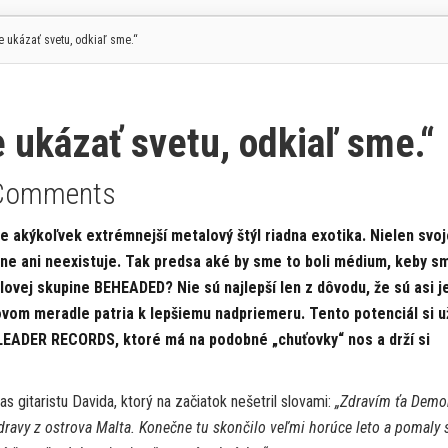
ukázať svetu, odkiaľ sme.“
kázať svetu, odkiaľ sme.“
Comments
e akýkoľvek extrémnejší metalový štýl riadna exotika. Nielen svo
tne ani neexistuje. Tak predsa aké by sme to boli médium, keby s
lovej skupine BEHEADED? Nie sú najlepší len z dôvodu, že sú asi je
tovom meradle patria k lepšiemu nadpriemeru. Tento potenciál si u
LEADER RECORDS, ktoré má na podobné „chuťovky“ nos a drží si
s gitaristu Davida, ktorý na začiatok nešetril slovami:
„Zdravím ťa Demo
ravy z ostrova Malta. Konečne tu skončilo veľmi horúce leto a pomaly 