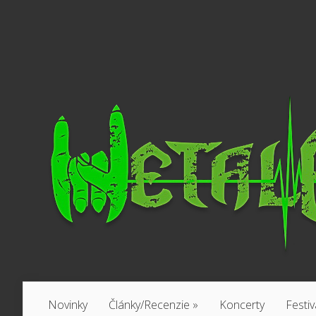
Novinky
Články/Recenzie
»
Koncerty
Festiv