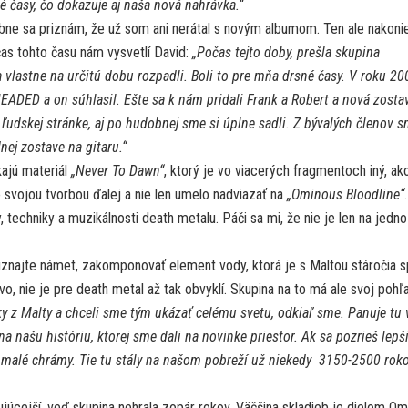
časy, čo dokazuje aj naša nová nahrávka.“
e sa priznám, že už som ani nerátal s novým albumom. Ten ale nakoni
očas tohto času nám vysvetlí David:
„Počas tejto doby, prešla skupina
stne na určitú dobu rozpadli. Boli to pre mňa drsné časy. V roku 20
ADED a on súhlasil. Ešte sa k nám pridali Frank a Robert a nová zosta
o ľudskej stránke, aj po hudobnej sme si úplne sadli. Z bývalých členov 
nej zostave na gitaru.“
kajú materiál
„Never To Dawn“
, ktorý je vo viacerých fragmentoch iný, ak
o svojou tvorbou ďalej a nie len umelo nadviazať na
„Ominous Bloodline“
.
, techniky a muzikálnosti death metalu. Páči sa mi, že nie je len na jedno
uznajte námet, zakomponovať element vody, ktorá je s Maltou stáročia s
o, nie je pre death metal až tak obvyklí. Skupina na to má ale svoj pohľ
y z Malty a chceli sme tým ukázať celému svetu, odkiaľ sme. Panuje tu 
našu históriu, ktorej sme dali na novinke priestor. Ak sa pozrieš lepš
a malé chrámy. Tie tu stály na našom pobreží už niekedy 3150-2500 rok
cejší, veď skupina nehrala zopár rokov. Väčšina skladieb je dielom Om