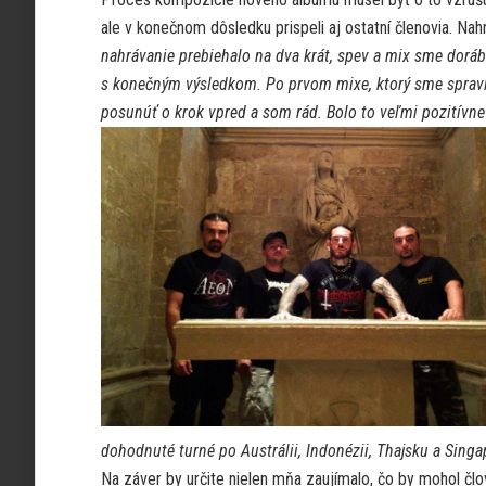
ale v konečnom dôsledku prispeli aj ostatní členovia. 
nahrávanie prebiehalo na dva krát, spev a mix sme doráb
s konečným výsledkom. Po prvom mixe, ktorý sme spravi
posunúť o krok vpred a som rád. Bolo to veľmi pozitívne
dohodnuté turné po Austrálii, Indonézii, Thajsku a Singa
Na záver by určite nielen mňa zaujímalo, čo by mohol 