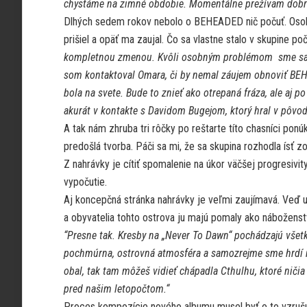
chystáme na zimné obdobie. Momentálne prežívam dobré 
Dlhých sedem rokov nebolo o BEHEADED nič počuť. Osobn
prišiel a opäť ma zaujal. Čo sa vlastne stalo v skupine p
kompletnou zmenou. Kvôli osobným problémom sme sa vla
som kontaktoval Omara, či by nemal záujem obnoviť BEHE
bola na svete. Bude to znieť ako otrepaná fráza, ale aj p
akurát v kontakte s Davidom Bugejom, ktorý hral v pôvod
A tak nám zhruba tri rôčky po reštarte títo chasníci ponú
predošlá tvorba. Páči sa mi, že sa skupina rozhodla ísť z
Z nahrávky je cítiť spomalenie na úkor väčšej progresivity
vypočutie.
Aj koncepčná stránka nahrávky je veľmi zaujímavá. Veď 
a obyvatelia tohto ostrova ju majú pomaly ako náboženstv
“Presne tak. Kresby na „Never To Dawn“ pochádzajú všetk
pochmúrna, ostrovná atmosféra a samozrejme sme hrdí na 
obal, tak tam môžeš vidieť chápadla Cthulhu, ktoré niči
pred našim letopočtom.“
Proces kompozície nového albumu musel byť o to vzrušujú