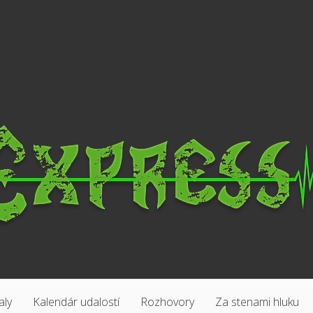
aly
Kalendár udalostí
Rozhovory
Za stenami hluku