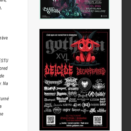
,
práve
FESTU
pred
kde
y. Na
turné
a
ne