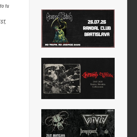
to tu
ST,