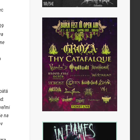
ec
09
va
sme
o
pätá
ad:
veľmi
ie na
ov
ara,