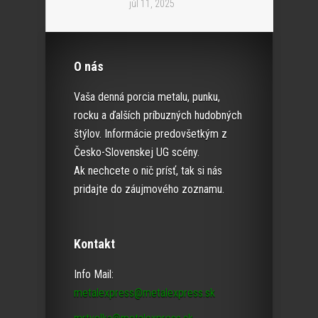
júl 11, 2025
O nás
Vaša denná porcia metalu, punku,
rocku a ďalších príbuzných hudobných
štýlov. Informácie predovšetkým z
Česko-Slovenskej UG scény.
Ak nechcete o nič prísť, tak si nás
pridajte do záujmového zoznamu.
Kontakt
Info Mail:
metalexpress@metalexpress.sk