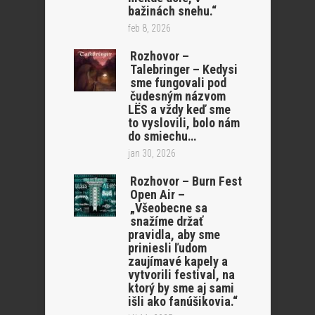
bažinách snehu.“
feb 8, 2026
Rozhovor –
Talebringer – Kedysi
sme fungovali pod
čudesným názvom
LËS a vždy keď sme
to vyslovili, bolo nám
do smiechu…
jan 30, 2026
Rozhovor – Burn Fest
Open Air –
„Všeobecne sa
snažíme držať
pravidla, aby sme
priniesli ľudom
zaujímavé kapely a
vytvorili festival, na
ktorý by sme aj sami
išli ako fanúšikovia.“