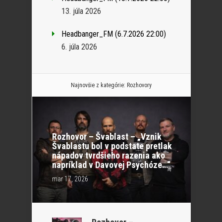
13. júla 2026
Headbanger_FM (6.7.2026 22:00)
6. júla 2026
Najnovšie z kategórie:
Rozhovory
Rozhovor – Švablast – „Vznik
Švablastu bol v podstate pretlak
nápadov tvrdšieho razenia ako
napríklad v Davovej Psychóze…“
mar 17, 2026