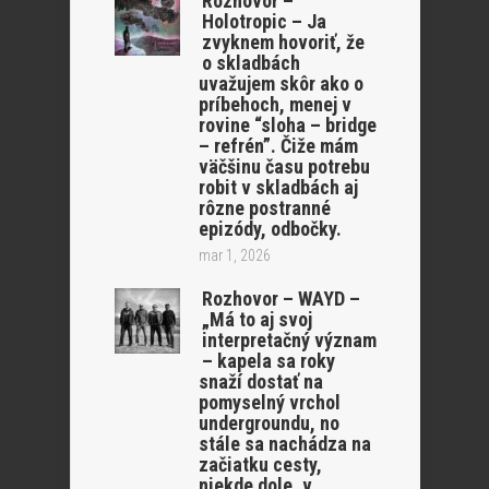
Rozhovor –
Holotropic – Ja
zvyknem hovoriť, že
o skladbách
uvažujem skôr ako o
príbehoch, menej v
rovine “sloha – bridge
– refrén”. Čiže mám
väčšinu času potrebu
robit v skladbách aj
rôzne postranné
epizódy, odbočky.
mar 1, 2026
Rozhovor – WAYD –
„Má to aj svoj
interpretačný význam
– kapela sa roky
snaží dostať na
pomyselný vrchol
undergroundu, no
stále sa nachádza na
začiatku cesty,
niekde dole, v