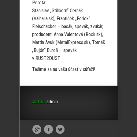
Porota:
Stanislav „Stillborn“ Černák
(Valhalla.sk), František „Ferick“
Fleischacker – basák, spevák, zvukár,
producent, Anna Valentová (Rock.sk),
Martin Avuk (MetalExpress.sk), Tomáš
„Bujón“ Buroň – spevák
v RUST2DUST.
Tešíme sa na vašu účasť v súťaži!
Autor:
admin