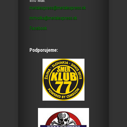
Info Mail:
metalexpress@metalexpress.sk
mrtvolka@metalexpress.sk
Facebook
Podporujeme: