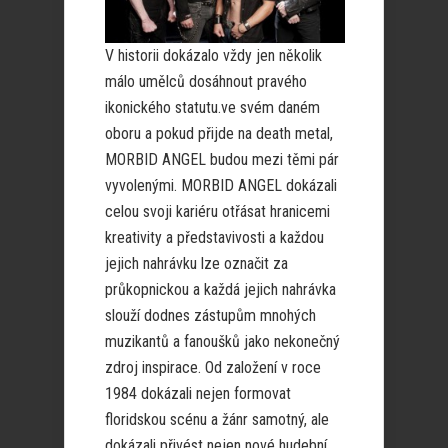
V historii dokázalo vždy jen několik
málo umělců dosáhnout pravého
ikonického statutu.ve svém daném
oboru a pokud přijde na death metal,
MORBID ANGEL budou mezi těmi pár
vyvolenými. MORBID ANGEL dokázali
celou svoji kariéru otřásat hranicemi
kreativity a představivosti a každou
jejich nahrávku lze označit za
průkopnickou a každá jejich nahrávka
slouží dodnes zástupům mnohých
muzikantů a fanoušků jako nekonečný
zdroj inspirace. Od založení v roce
1984 dokázali nejen formovat
floridskou scénu a žánr samotný, ale
dokázali přivést nejen nové hudební