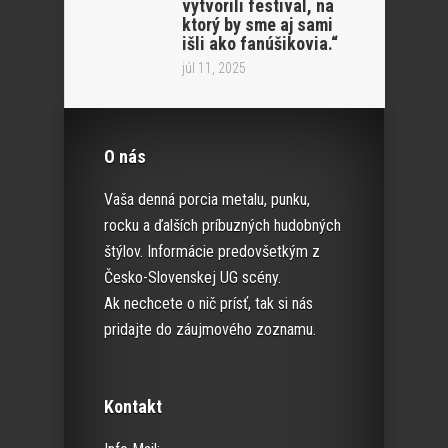
vytvorili festival, na
ktorý by sme aj sami
išli ako fanúšikovia.“
júl 11, 2025
O nás
Vaša denná porcia metalu, punku,
rocku a ďalších príbuzných hudobných
štýlov. Informácie predovšetkým z
Česko-Slovenskej UG scény.
Ak nechcete o nič prísť, tak si nás
pridajte do záujmového zoznamu.
Kontakt