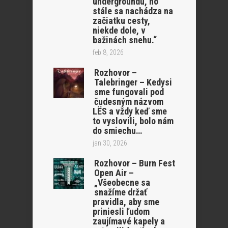
undergroundu, no
stále sa nachádza na
začiatku cesty,
niekde dole, v
bažinách snehu.“
feb 8, 2026
Rozhovor –
Talebringer – Kedysi
sme fungovali pod
čudesným názvom
LËS a vždy keď sme
to vyslovili, bolo nám
do smiechu…
jan 30, 2026
Rozhovor – Burn Fest
Open Air –
„Všeobecne sa
snažíme držať
pravidla, aby sme
priniesli ľudom
zaujímavé kapely a