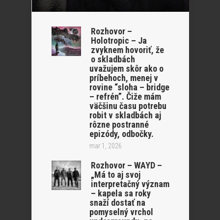
Rozhovor –
Holotropic – Ja
zvyknem hovoriť, že
o skladbách
uvažujem skôr ako o
príbehoch, menej v
rovine “sloha – bridge
– refrén”. Čiže mám
väčšinu času potrebu
robit v skladbách aj
rôzne postranné
epizódy, odbočky.
mar 1, 2026
Rozhovor – WAYD –
„Má to aj svoj
interpretačný význam
– kapela sa roky
snaží dostať na
pomyselný vrchol