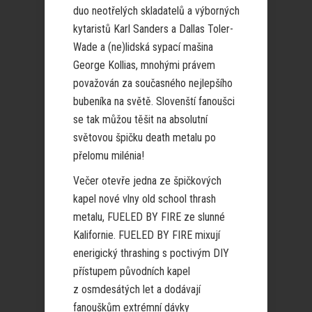
duo neotřelých skladatelů a výborných
kytaristů Karl Sanders a Dallas Toler-
Wade a (ne)lidská sypací mašina
George Kollias, mnohými právem
považován za současného nejlepšího
bubeníka na světě. Slovenští fanoušci
se tak můžou těšit na absolutní
světovou špičku death metalu po
přelomu milénia!
Večer otevře jedna ze špičkových
kapel nové vlny old school thrash
metalu, FUELED BY FIRE ze slunné
Kalifornie. FUELED BY FIRE mixují
enerigický thrashing s poctivým DIY
přístupem původních kapel
z osmdesátých let a dodávají
fanouškům extrémní dávky