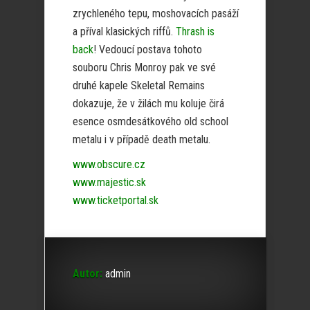
zrychleného tepu, moshovacích pasáží
a příval klasických riffů.
Thrash is
back
! Vedoucí postava tohoto
souboru Chris Monroy pak ve své
druhé kapele Skeletal Remains
dokazuje, že v žilách mu koluje čirá
esence osmdesátkového old school
metalu i v případě death metalu.
www.obscure.cz
www.majestic.sk
www.ticketportal.sk
Autor:
admin