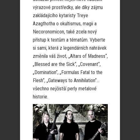
výrazové prostředky, ale díky zájmu
zakládajícího kytaristy Treye
Azagthotha o okultismus, magii a
Necoronomicon, také zcela nový
přístup k textům a tématům. Vyberte
si sami, která z legendárních nahrávek
změnila váš život, „Altars of Madness“,
„Blessed are the Sick“, „Covenant“,
„Domination“, „Formulas Fatal to the
Flesh“, „Gateways to Annihilation“…
všechno nejčistší perly metalové
historie.