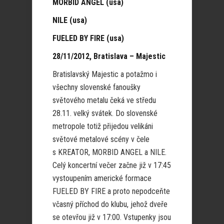
MORBID ANGEL (usa)
NILE (usa)
FUELED BY FIRE (usa)
28/11/2012, Bratislava – Majestic
Bratislavský Majestic a potažmo i
všechny slovenské fanoušky
světového metalu čeká ve středu
28.11. velký svátek. Do slovenské
metropole totiž přijedou velikáni
světové metalové scény v čele
s KREATOR, MORBID ANGEL a NILE.
Celý koncertní večer začne již v 17:45
vystoupením americké formace
FUELED BY FIRE a proto nepodceňte
včasný příchod do klubu, jehož dveře
se otevřou již v 17:00. Vstupenky jsou