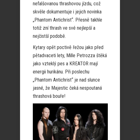
nefalšovanou thrashovou jízdu, což
skvěle dokumentuje i jejich novinka
„Phantom Antichrist“. Přesně takhle
totiž zní thrash ve své nejlepší a
nejčistší podobě.
Kytary opět poctivě řežou jako před
pětadvaceti lety, Mille Petrozza štěká
jako vzteklý pes a KREATOR mají
energii hurikánu. Při poslechu
„Phantom Antichrist“ je nad slunce
jasné, že Majestic čeká nespoutaná
thrashová bouře!