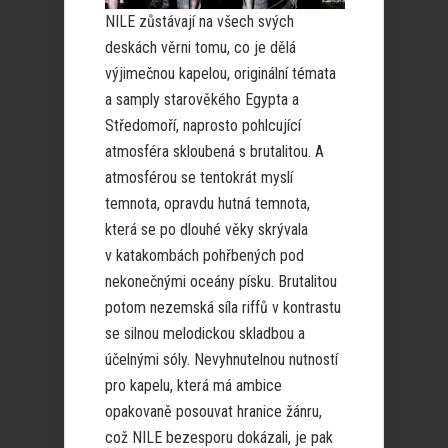
NILE zůstávají na všech svých
deskách věrni tomu, co je dělá
výjimečnou kapelou, originální témata
a samply starověkého Egypta a
Středomoří, naprosto pohlcující
atmosféra skloubená s brutalitou. A
atmosférou se tentokrát myslí
temnota, opravdu hutná temnota,
která se po dlouhé věky skrývala
v katakombách pohřbených pod
nekonečnými oceány písku. Brutalitou
potom nezemská síla riffů v kontrastu
se silnou melodickou skladbou a
účelnými sóly. Nevyhnutelnou nutností
pro kapelu, která má ambice
opakovaně posouvat hranice žánru,
což NILE bezesporu dokázali, je pak