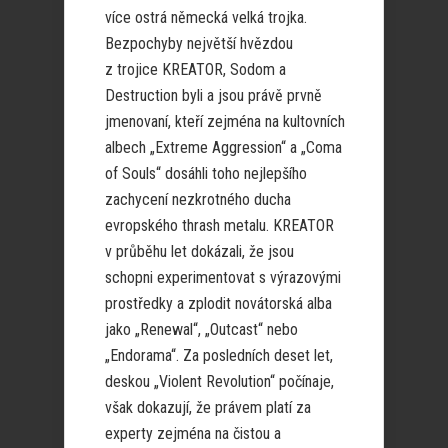
více ostrá německá velká trojka.
Bezpochyby největší hvězdou
z trojice KREATOR, Sodom a
Destruction byli a jsou právě prvně
jmenovaní, kteří zejména na kultovních
albech „Extreme Aggression“ a „Coma
of Souls“ dosáhli toho nejlepšího
zachycení nezkrotného ducha
evropského thrash metalu. KREATOR
v průběhu let dokázali, že jsou
schopni experimentovat s výrazovými
prostředky a zplodit novátorská alba
jako „Renewal“, „Outcast“ nebo
„Endorama“. Za posledních deset let,
deskou „Violent Revolution“ počínaje,
však dokazují, že právem platí za
experty zejména na čistou a