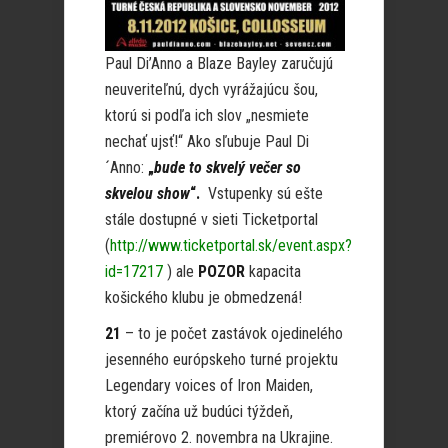
Paul Di’Anno a Blaze Bayley zaručujú
neuveriteľnú, dych vyrážajúcu šou,
ktorú si podľa ich slov „nesmiete
nechať ujsť!“ Ako sľubuje Paul Di
´Anno:
„
bude to skvelý večer so
skvelou show
“.
Vstupenky sú ešte
stále dostupné v sieti Ticketportal
(
http://www.ticketportal.sk/event.aspx?
id=17217
) ale
POZOR
kapacita
košického klubu je obmedzená!
21
– to je počet zastávok ojedinelého
jesenného európskeho turné projektu
Legendary voices of Iron Maiden,
ktorý začína už budúci týždeň,
premiérovo 2. novembra na Ukrajine.