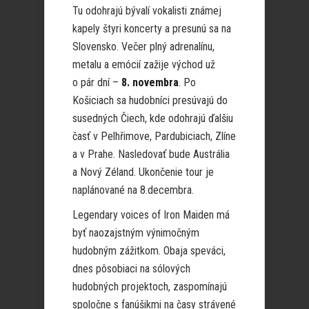
Tu odohrajú bývalí vokalisti známej
kapely štyri koncerty a presunú sa na
Slovensko. Večer plný adrenalínu,
metalu a emócií zažije východ už
o pár dní –
8. novembra
. Po
Košiciach sa hudobníci presúvajú do
susedných Čiech, kde odohrajú ďalšiu
časť v Pelhřimove, Pardubiciach, Zlíne
a v Prahe. Nasledovať bude Austrália
a Nový Zéland. Ukončenie tour je
naplánované na 8.decembra.
Legendary voices of Iron Maiden má
byť naozajstným výnimočným
hudobným zážitkom. Obaja speváci,
dnes pôsobiaci na sólových
hudobných projektoch, zaspomínajú
spoločne s fanúšikmi na časy strávené