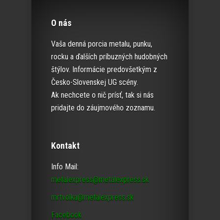
O nás
Vaša denná porcia metalu, punku,
rocku a ďalších príbuzných hudobných
štýlov. Informácie predovšetkým z
Česko-Slovenskej UG scény.
Ak nechcete o nič prísť, tak si nás
pridajte do záujmového zoznamu.
Kontakt
Info Mail:
metalexpress@metalexpress.sk
mrtvolka@metalexpress.sk
Facebook