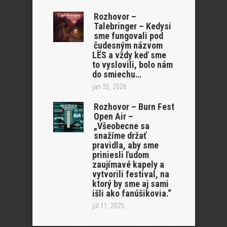
Rozhovor –
Talebringer – Kedysi
sme fungovali pod
čudesným názvom
LËS a vždy keď sme
to vyslovili, bolo nám
do smiechu…
jan 30, 2026
Rozhovor – Burn Fest
Open Air –
„Všeobecne sa
snažíme držať
pravidla, aby sme
priniesli ľudom
zaujímavé kapely a
vytvorili festival, na
ktorý by sme aj sami
išli ako fanúšikovia.“
júl 11, 2025