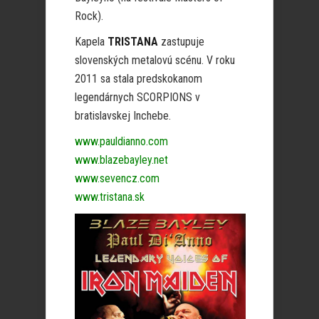
Rock).
Kapela
TRISTANA
zastupuje
slovenských metalovú scénu. V roku
2011 sa stala predskokanom
legendárnych SCORPIONS v
bratislavskej Inchebe.
www.pauldianno.com
www.blazebayley.net
www.sevencz.com
www.tristana.sk