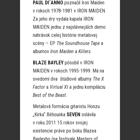
PAUL DI´ANNO
poznačil Iron Maiden
v rokoch 1978-1981 v IRON MAIDEN.
Za jeho éry vydala kapela IRON
MAIDEN jednu z najslávnejších demo
nahrávok celej histórie metalovej
scény – EP
The Soundhouse Tape
a
albumov
Iron Maiden
a
Killers
.
BLAZE BAYLEY
pôsobil v IRON
MAIDEN v rokoch 1995-1999. Má na
svedomí dva štúdiové albumy
The X
Factor
a
Virtual XI
a jednu kompiláciu
Best of the Beast.
Metalová formácia gitaristu Honzu
„Kirka“ Běhounka
SEVEN
oslávila
v roku 2011 15 rokov svojej
existencie práve po boku Blazea
Bayleyho (na festivale Masters of