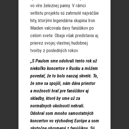
vo víre železnej panny. V rámci
setlistu projektu sú zahrnuté najväčšie
hity, ktorými legendárna skupina Iron
Maiden valcovala davy fanúšikov po
celom svete. Obaja však predstavia aj
prierez svojej vlastnej hudobnej
tvorby z posledných rokov.
„S Paulom sme odohrali tento rok už
niekoľko koncertov v Rusku a môžem
povedať, že to bolo naozaj skvelé. To,
že sme sa spojili, nám dáva priestor
a možnosti hrať pre fanúšikov aj
skladby, ktoré by sme už za
normálnych okolností nehrali.
Odohral som mnoho samostatných
koncertov vo východnej Európe a som
skutočne ohromený z fanúšikov. Sú