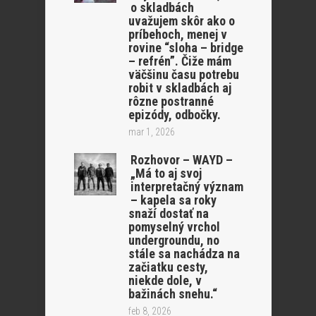
o skladbách
uvažujem skôr ako o
príbehoch, menej v
rovine “sloha – bridge
– refrén”. Čiže mám
väčšinu času potrebu
robit v skladbách aj
rôzne postranné
epizódy, odbočky.
mar 1, 2026
Rozhovor – WAYD –
„Má to aj svoj
interpretačný význam
– kapela sa roky
snaží dostať na
pomyselný vrchol
undergroundu, no
stále sa nachádza na
začiatku cesty,
niekde dole, v
bažinách snehu.“
feb 8, 2026