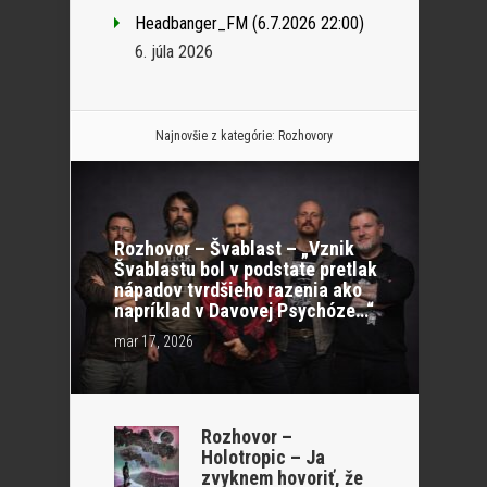
Headbanger_FM (6.7.2026 22:00)
6. júla 2026
Najnovšie z kategórie:
Rozhovory
Rozhovor – Švablast – „Vznik
Švablastu bol v podstate pretlak
nápadov tvrdšieho razenia ako
napríklad v Davovej Psychóze…“
mar 17, 2026
Rozhovor –
Holotropic – Ja
zvyknem hovoriť, že