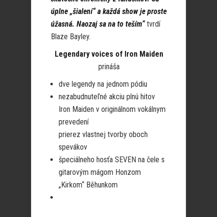
úplne „šialení“ a každá show je proste
úžasná. Naozaj sa na to teším“
tvrdí
Blaze Bayley.
Legendary voices of Iron Maiden
prináša
dve legendy na jednom pódiu
nezabudnuteľné akciu plnú hitov
Iron Maiden v originálnom vokálnym
prevedení
prierez vlastnej tvorby oboch
spevákov
špeciálneho hosťa SEVEN na čele s
gitarovým mágom Honzom
„Kirkom“ Běhunkom