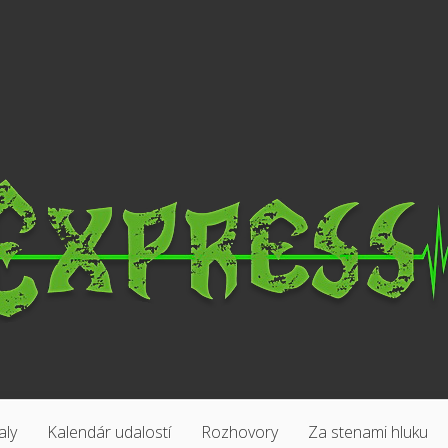
aly
Kalendár udalostí
Rozhovory
Za stenami hluku