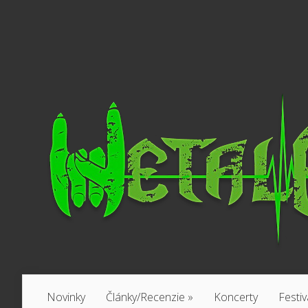
Novinky
Články/Recenzie
»
Koncerty
Festiv