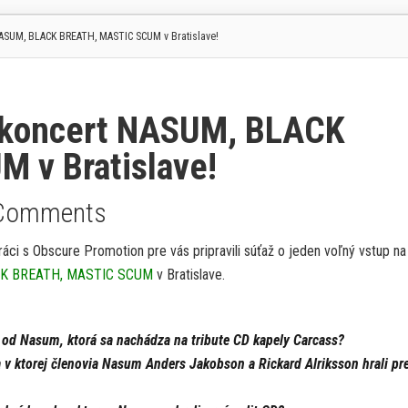
ASUM, BLACK BREATH, MASTIC SCUM v Bratislave!
a koncert NASUM, BLACK
 v Bratislave!
Comments
áci s Obscure Promotion pre vás pripravili súťaž o jeden voľný vstup na
K BREATH, MASTIC SCUM
v Bratislave.
a od Nasum, ktorá sa nachádza na tribute CD kapely Carcass?
a v ktorej členovia Nasum Anders Jakobson a Rickard Alriksson hrali pr