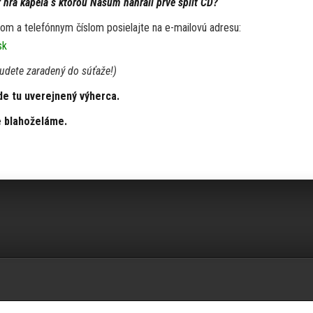
r hrá kapela s ktorou Nasum nahrali prvé split CD?
m a telefónnym číslom posielajte na e-mailovú adresu:
sk
udete zaradený do súťaže!)
de tu uverejnený výherca.
e blahoželáme.