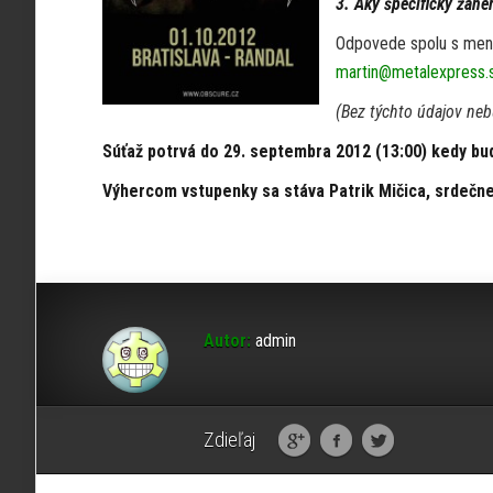
3. Aký špecifický žáne
Odpovede spolu s meno
martin@metalexpress.
(Bez týchto údajov neb
Súťaž potrvá do 29. septembra 2012 (13:00) kedy bu
Výhercom vstupenky sa stáva Patrik Mičica, srdečn
Autor:
admin
Zdieľaj