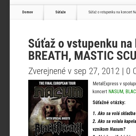
Domov
Súťaže
Súťaž o vstupenku na koncert N
Súťaž o vstupenku n
BREATH, MASTIC SCUM
Zverejnené v sep 27, 2012 |
0 
MetalExpress v spolupr
koncert
NASUM, BLAC
Súťažné otázky:
1. Ako sa volá skladb
2. Ako sa volala kapel
vznikom Nasum?