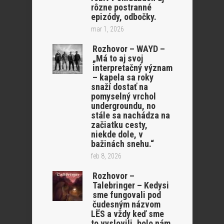
rôzne postranné
epizódy, odbočky.
mar 1, 2026
Rozhovor – WAYD –
„Má to aj svoj
interpretačný význam
– kapela sa roky
snaží dostať na
pomyselný vrchol
undergroundu, no
stále sa nachádza na
začiatku cesty,
niekde dole, v
bažinách snehu.“
feb 8, 2026
Rozhovor –
Talebringer – Kedysi
sme fungovali pod
čudesným názvom
LËS a vždy keď sme
to vyslovili, bolo nám