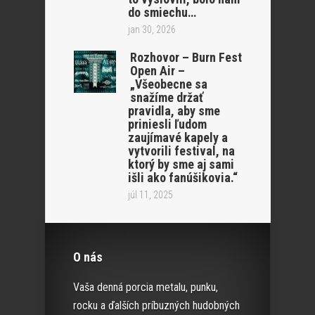
do smiechu…
jan 30, 2026
Rozhovor – Burn Fest
Open Air –
„Všeobecne sa
snažíme držať
pravidla, aby sme
priniesli ľudom
zaujímavé kapely a
vytvorili festival, na
ktorý by sme aj sami
išli ako fanúšikovia.“
júl 11, 2025
O nás
Vaša denná porcia metalu, punku,
rocku a ďalších príbuzných hudobných