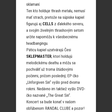
sklamaní.
Ten kto holduje thrash metalu, nemusí
mať strach, pretože na súpiske kapiel
figurujú aj
CELLS
z ďalekého severu,
a svojím živelným thrashovým setom
určite napomôžu k všeobecnému
headbangingu.
Päticu kapiel uzatvárajú Česi
SKLEPMASTER
, ktorí holdujú
melodickému deathu a môžu sa
pochváliť už troma štúdiovými
počinmi, pričom posledný, EP-čko
„Unforgiven Sin“ vyšlo pred dvoma
rokmi. Nedávno im taktiež vyšlo DVD-
čko nazvané „The Great Sin“.
Koncert sa bude konať v našom
obľúbenom RANDAL CLUBE a pozor!