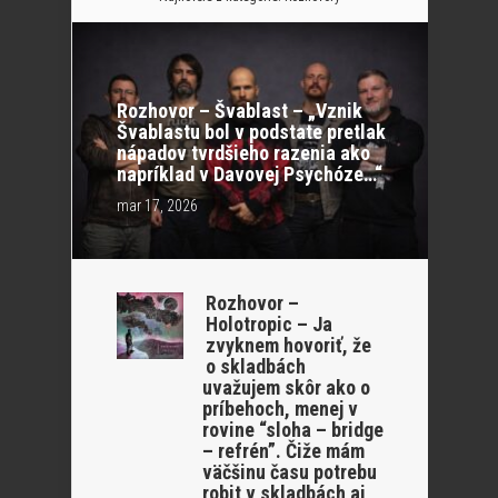
Rozhovor – Švablast – „Vznik
Švablastu bol v podstate pretlak
nápadov tvrdšieho razenia ako
napríklad v Davovej Psychóze…“
mar 17, 2026
Rozhovor –
Holotropic – Ja
zvyknem hovoriť, že
o skladbách
uvažujem skôr ako o
príbehoch, menej v
rovine “sloha – bridge
– refrén”. Čiže mám
väčšinu času potrebu
robit v skladbách aj