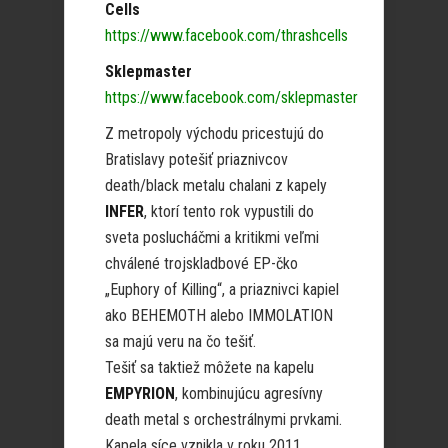
Cells
https://www.facebook.com/thrashcells
Sklepmaster
https://www.facebook.com/sklepmaster
Z metropoly východu pricestujú do
Bratislavy potešiť priaznivcov
death/black metalu chalani z kapely
INFER
, ktorí tento rok vypustili do
sveta poslucháčmi a kritikmi veľmi
chválené trojskladbové EP-čko
„Euphory of Killing“, a priaznivci kapiel
ako BEHEMOTH alebo IMMOLATION
sa majú veru na čo tešiť.
Tešiť sa taktiež môžete na kapelu
EMPYRION
, kombinujúcu agresívny
death metal s orchestrálnymi prvkami.
Kapela síce vznikla v roku 2011,