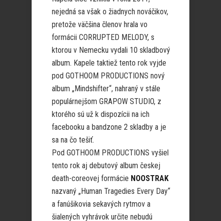
nejedná sa však o žiadnych nováčikov,
pretože väčšina členov hrala vo
formácii CORRUPTED MELODY, s
ktorou v Nemecku vydali 10 skladbový
album. Kapele taktiež tento rok vyjde
pod GOTHOOM PRODUCTIONS nový
album „Mindshifter“, nahraný v stále
populárnejšom GRAPOW STUDIO, z
ktorého sú už k dispozícii na ich
facebooku a bandzone 2 skladby a je
sa na čo tešiť.
Pod GOTHOOM PRODUCTIONS vyšiel
tento rok aj debutový album českej
death-coreovej formácie
NOOSTRAK
nazvaný „Human Tragedies Every Day“
a fanúšikovia sekavých rytmov a
šialených vyhrávok určite nebudú