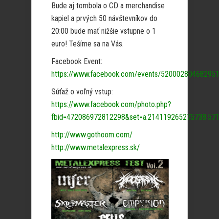
Bude aj tombola o CD a merchandise
kapiel a prvých 50 návštevníkov do
20:00 bude mať nižšie vstupne o 1
euro! Tešíme sa na Vás.
Facebook Event:
https://www.facebook.com/events/520002804682951
Súťaž o voľný vstup:
https://www.facebook.com/photo.php?
fbid=472086972812298&set=a.214119265275738.571
http://www.gothoom.com/
http://www.metalexpress.sk/