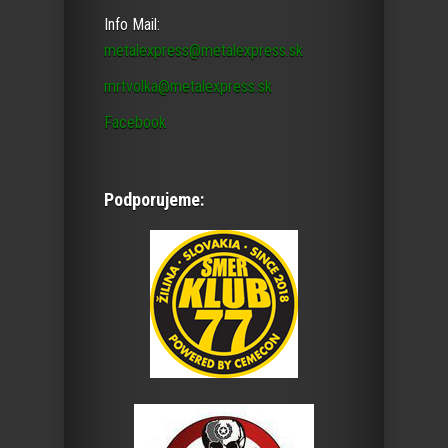
Info Mail:
metalexpress@metalexpress.sk
mrtvolka@metalexpress.sk
Facebook
Podporujeme: