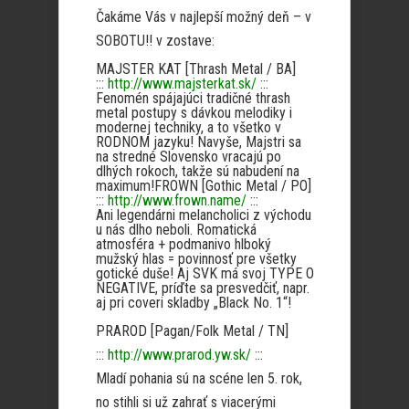
Čakáme Vás v najlepší možný deň – v
SOBOTU!! v zostave:
MAJSTER KAT [Thrash Metal / BA]
:::
http://www.majsterkat.sk/
:::
Fenomén spájajúci tradičné thrash
metal postupy s dávkou melodiky i
modernej techniky, a to všetko v
RODNOM jazyku! Navyše, Majstri sa
na stredné Slovensko vracajú po
dlhých rokoch, takže sú nabudení na
maximum!FROWN [Gothic Metal / PO]
:::
http://www.frown.name/
:::
Ani legendárni melancholici z východu
u nás dlho neboli. Romatická
atmosféra + podmanivo hlboký
mužský hlas = povinnosť pre všetky
gotické duše! Aj SVK má svoj TYPE O
NEGATIVE, príďte sa presvedčiť, napr.
aj pri coveri skladby „Black No. 1“!
PRAROD [Pagan/Folk Metal / TN]
:::
http://www.prarod.yw.sk/
:::
Mladí pohania sú na scéne len 5. rok,
no stihli si už zahrať s viacerými