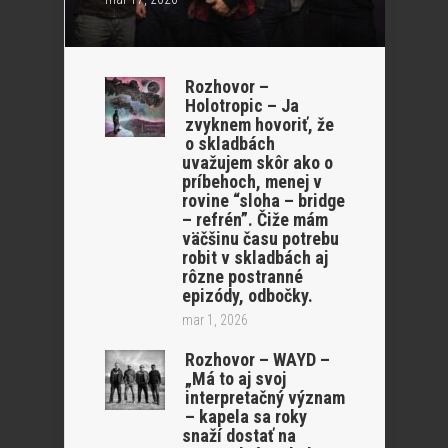
Rozhovor –
Holotropic – Ja
zvyknem hovoriť, že
o skladbách
uvažujem skôr ako o
príbehoch, menej v
rovine “sloha – bridge
– refrén”. Čiže mám
väčšinu času potrebu
robit v skladbách aj
rôzne postranné
epizódy, odbočky.
mar 1, 2026
Rozhovor – WAYD –
„Má to aj svoj
interpretačný význam
– kapela sa roky
snaží dostať na