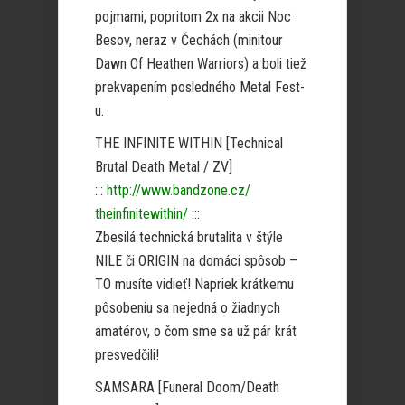
pojmami; popritom 2x na akcii Noc
Besov, neraz v Čechách (minitour
Dawn Of Heathen Warriors) a boli tiež
prekvapením posledného Metal Fest-
u.
THE INFINITE WITHIN [Technical
Brutal Death Metal / ZV]
:::
http://www.bandzone.cz/
theinfinitewithin/
:::
Zbesilá technická brutalita v štýle
NILE či ORIGIN na domáci spôsob –
TO musíte vidieť! Napriek krátkemu
pôsobeniu sa nejedná o žiadnych
amatérov, o čom sme sa už pár krát
presvedčili!
SAMSARA [Funeral Doom/Death