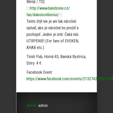
Metal / TO]
:::
http://www.bandzone.cz/
fan/diabolostiberius/
:::
Tento štýl nie je ani tak náročné
opísať, ako je náročné ho prežiť a
pochopiť. Jedno je isté: Čaká nás
UTRPENIE! (For fans of EVOKEN,
AHAB etc.)
Tirish Pub, Horná 45, Banská Bystrica,
Entry: 4 €
Facebook Event:
https://www.facebook.com/events/213274298801438
Autor:
admin