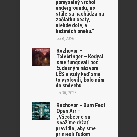
pomyselný vrchol
undergroundu, no
stále sa nachádza na
začiatku cesty,
niekde dole, v
bažinách snehu.“
feb 8, 2026
Rozhovor –
Talebringer – Kedysi
sme fungovali pod
čudesným názvom
LËS a vždy keď sme
to vyslovili, bolo nám
do smiechu…
jan 30, 2026
Rozhovor – Burn Fest
Open Air –
„Všeobecne sa
snažíme držať
pravidla, aby sme
priniesli ľudom