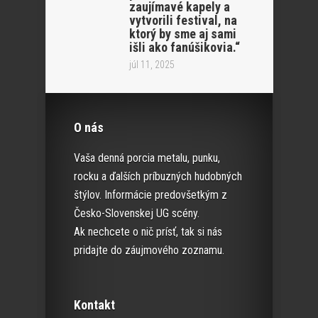
zaujímavé kapely a
vytvorili festival, na
ktorý by sme aj sami
išli ako fanúšikovia.“
júl 11, 2025
O nás
Vaša denná porcia metalu, punku,
rocku a ďalších príbuzných hudobných
štýlov. Informácie predovšetkým z
Česko-Slovenskej UG scény.
Ak nechcete o nič prísť, tak si nás
pridajte do záujmového zoznamu.
Kontakt