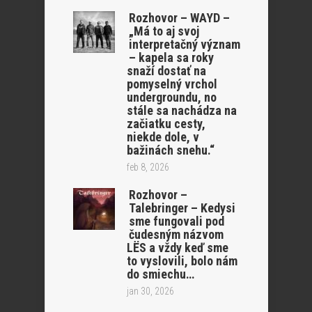
Rozhovor – WAYD –
„Má to aj svoj
interpretačný význam
– kapela sa roky
snaží dostať na
pomyselný vrchol
undergroundu, no
stále sa nachádza na
začiatku cesty,
niekde dole, v
bažinách snehu.“
feb 8, 2026
Rozhovor –
Talebringer – Kedysi
sme fungovali pod
čudesným názvom
LËS a vždy keď sme
to vyslovili, bolo nám
do smiechu…
jan 30, 2026