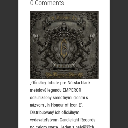
0 Comments
„Oficiálny tribute pre Nórsku black
metalovú legendu EMPEROR
odsúhlasený samotnými členmi s
názvom „In Honour of Icon E“.
Distribuovaný ich oficiálnym
vydavateľstvom Candlelight Records
po celom svete. Jeden z najväčších