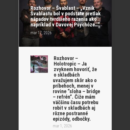
Rozhovor – Švablast – „Vznik
Švablastu bol v podstate pretlak
nápadov tvrdšieho razenia ako
napríklad v Davovej Psychóze…“
mar 17, 2026
Rozhovor –
Holotropic – Ja
zvyknem hovoriť, že
o skladbách
uvažujem skôr ako o
príbehoch, menej v
rovine “sloha – bridge
– refrén”. Čiže mám
väčšinu času potrebu
robit v skladbách aj
rôzne postranné
epizódy, odbočky.
mar 1, 2026