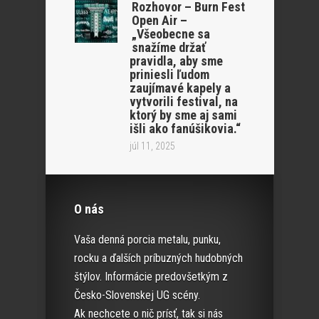
Rozhovor – Burn Fest
Open Air –
„Všeobecne sa
snažíme držať
pravidla, aby sme
priniesli ľudom
zaujímavé kapely a
vytvorili festival, na
ktorý by sme aj sami
išli ako fanúšikovia.“
júl 11, 2025
O nás
Vaša denná porcia metalu, punku,
rocku a ďalších príbuzných hudobných
štýlov. Informácie predovšetkým z
Česko-Slovenskej UG scény.
Ak nechcete o nič prísť, tak si nás