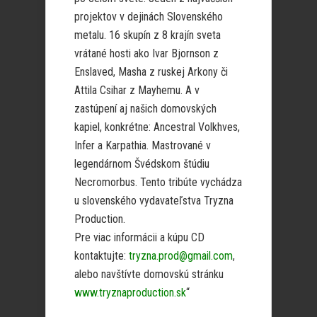
projektov v dejinách Slovenského
metalu. 16 skupín z 8 krajín sveta
vrátané hosti ako Ivar Bjornson z
Enslaved, Masha z ruskej Arkony či
Attila Csihar z Mayhemu. A v
zastúpení aj našich domovských
kapiel, konkrétne: Ancestral Volkhves,
Infer a Karpathia. Mastrované v
legendárnom Švédskom štúdiu
Necromorbus. Tento tribúte vychádza
u slovenského vydavateľstva Tryzna
Production.
Pre viac informácii a kúpu CD
kontaktujte:
tryzna.prod@gmail.com
,
alebo navštívte domovskú stránku
www.tryznaproduction.sk
“