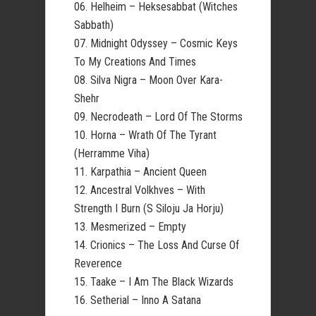
06. Helheim – Heksesabbat (Witches
Sabbath)
07. Midnight Odyssey – Cosmic Keys
To My Creations And Times
08. Silva Nigra – Moon Over Kara-
Shehr
09. Necrodeath – Lord Of The Storms
10. Horna – Wrath Of The Tyrant
(Herramme Viha)
11. Karpathia – Ancient Queen
12. Ancestral Volkhves – With
Strength I Burn (S Siloju Ja Horju)
13. Mesmerized – Empty
14. Crionics – The Loss And Curse Of
Reverence
15. Taake – I Am The Black Wizards
16. Setherial – Inno A Satana