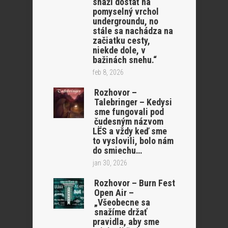
snaží dostať na
pomyselný vrchol
undergroundu, no
stále sa nachádza na
začiatku cesty,
niekde dole, v
bažinách snehu.“
feb 8, 2026
Rozhovor –
Talebringer – Kedysi
sme fungovali pod
čudesným názvom
LËS a vždy keď sme
to vyslovili, bolo nám
do smiechu…
jan 30, 2026
Rozhovor – Burn Fest
Open Air –
„Všeobecne sa
snažíme držať
pravidla, aby sme