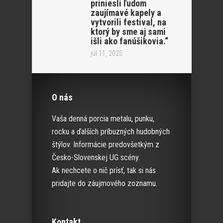
priniesli ľudom
zaujímavé kapely a
vytvorili festival, na
ktorý by sme aj sami
išli ako fanúšikovia.“
júl 11, 2025
O nás
Vaša denná porcia metalu, punku,
rocku a ďalších príbuzných hudobných
štýlov. Informácie predovšetkým z
Česko-Slovenskej UG scény.
Ak nechcete o nič prísť, tak si nás
pridajte do záujmového zoznamu.
Kontakt