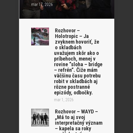
mar 17, 2026
Rozhovor –
Holotropic – Ja
zvyknem hovoriť, že
o skladbách
uvažujem skôr ako o
príbehoch, menej v
rovine “sloha – bridge
– refrén”. Čiže mám
väčšinu času potrebu
robit v skladbách aj
rôzne postranné
epizódy, odbočky.
mar 1, 2026
Rozhovor – WAYD –
„Má to aj svoj
interpretačný význam
– kapela sa roky