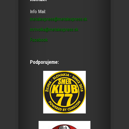
Info Mail:
metalexpress@metalexpress.sk
mrtvolka@metalexpress.sk
Facebook
Podporujeme: