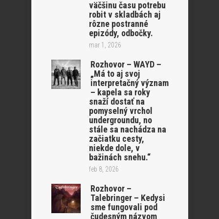
väčšinu času potrebu
robit v skladbách aj
rôzne postranné
epizódy, odbočky.
mar 1, 2026
Rozhovor – WAYD –
„Má to aj svoj
interpretačný význam
– kapela sa roky
snaží dostať na
pomyselný vrchol
undergroundu, no
stále sa nachádza na
začiatku cesty,
niekde dole, v
bažinách snehu.“
feb 8, 2026
Rozhovor –
Talebringer – Kedysi
sme fungovali pod
čudesným názvom