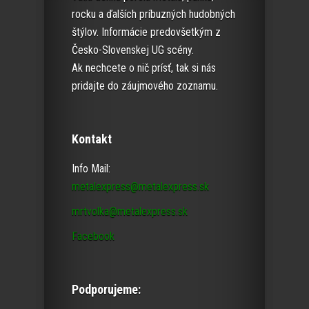
rocku a ďalších príbuzných hudobných
štýlov. Informácie predovšetkým z
Česko-Slovenskej UG scény.
Ak nechcete o nič prísť, tak si nás
pridajte do záujmového zoznamu.
Kontakt
Info Mail:
metalexpress@metalexpress.sk
mrtvolka@metalexpress.sk
Facebook
Podporujeme: