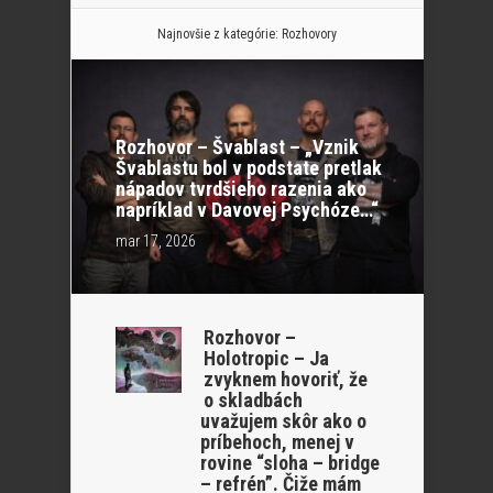
Najnovšie z kategórie:
Rozhovory
Rozhovor – Švablast – „Vznik
Švablastu bol v podstate pretlak
nápadov tvrdšieho razenia ako
napríklad v Davovej Psychóze…“
mar 17, 2026
Rozhovor –
Holotropic – Ja
zvyknem hovoriť, že
o skladbách
uvažujem skôr ako o
príbehoch, menej v
rovine “sloha – bridge
– refrén”. Čiže mám