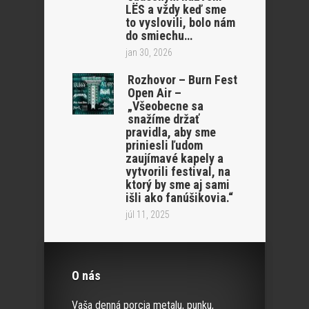
LËS a vždy keď sme
to vyslovili, bolo nám
do smiechu…
jan 30, 2026
Rozhovor – Burn Fest
Open Air –
„Všeobecne sa
snažíme držať
pravidla, aby sme
priniesli ľudom
zaujímavé kapely a
vytvorili festival, na
ktorý by sme aj sami
išli ako fanúšikovia.“
júl 11, 2025
O nás
Vaša denná porcia metalu, punku,