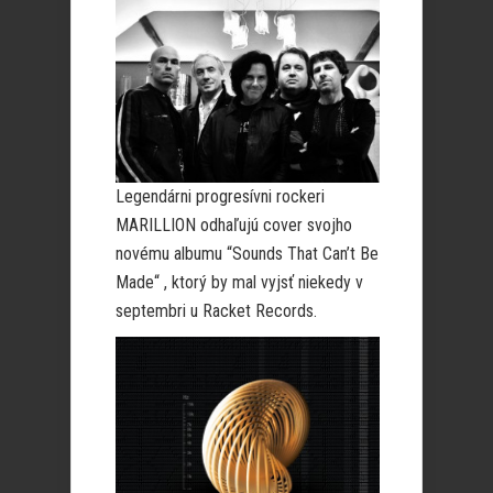
Legendárni progresívni rockeri
MARILLION odhaľujú cover svojho
novému albumu “Sounds That Can’t Be
Made“ , ktorý by mal vyjsť niekedy v
septembri u Racket Records.