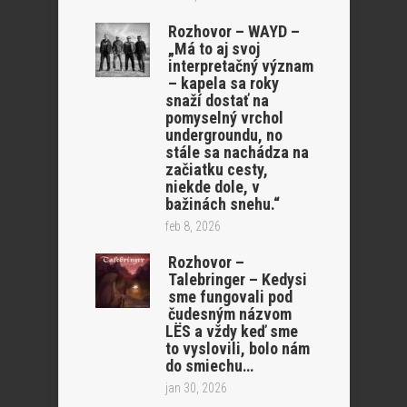
Rozhovor – WAYD –
„Má to aj svoj
interpretačný význam
– kapela sa roky
snaží dostať na
pomyselný vrchol
undergroundu, no
stále sa nachádza na
začiatku cesty,
niekde dole, v
bažinách snehu.“
feb 8, 2026
Rozhovor –
Talebringer – Kedysi
sme fungovali pod
čudesným názvom
LËS a vždy keď sme
to vyslovili, bolo nám
do smiechu…
jan 30, 2026