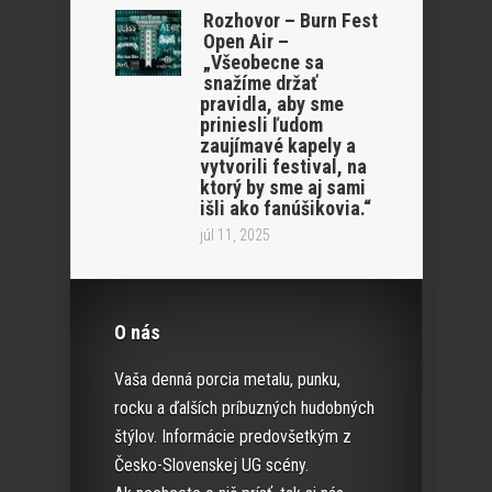
Rozhovor – Burn Fest
Open Air –
„Všeobecne sa
snažíme držať
pravidla, aby sme
priniesli ľudom
zaujímavé kapely a
vytvorili festival, na
ktorý by sme aj sami
išli ako fanúšikovia.“
júl 11, 2025
O nás
Vaša denná porcia metalu, punku,
rocku a ďalších príbuzných hudobných
štýlov. Informácie predovšetkým z
Česko-Slovenskej UG scény.