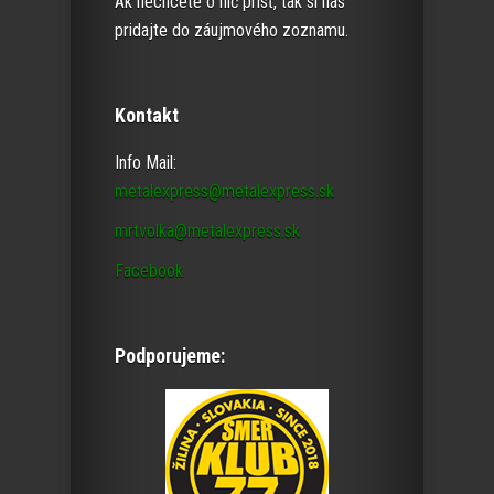
Ak nechcete o nič prísť, tak si nás
pridajte do záujmového zoznamu.
Kontakt
Info Mail:
metalexpress@metalexpress.sk
mrtvolka@metalexpress.sk
Facebook
Podporujeme: