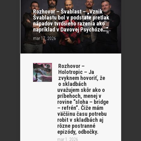
Rozhovor – Švablast – „Vznik
Švablastu bol v podstate pretlak
nápadov tvrdšieho razenia ako
napríklad v Davovej Psychóze…“
mar 17, 2026
Rozhovor –
Holotropic – Ja
zvyknem hovoriť, že
o skladbách
uvažujem skôr ako o
príbehoch, menej v
rovine “sloha – bridge
– refrén”. Čiže mám
väčšinu času potrebu
robit v skladbách aj
rôzne postranné
epizódy, odbočky.
mar 1, 2026