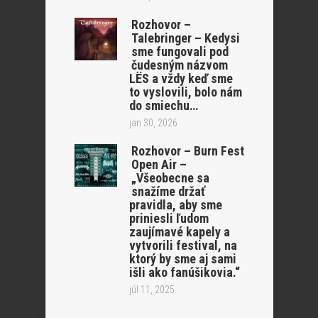
Rozhovor –
Talebringer – Kedysi
sme fungovali pod
čudesným názvom
LËS a vždy keď sme
to vyslovili, bolo nám
do smiechu…
jan 30, 2026
Rozhovor – Burn Fest
Open Air –
„Všeobecne sa
snažíme držať
pravidla, aby sme
priniesli ľudom
zaujímavé kapely a
vytvorili festival, na
ktorý by sme aj sami
išli ako fanúšikovia.“
júl 11, 2025