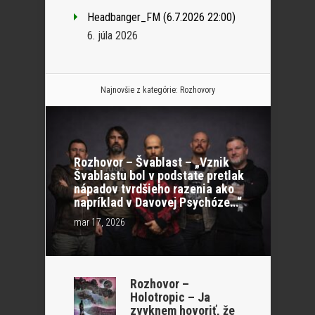
Headbanger_FM (6.7.2026 22:00)
6. júla 2026
Najnovšie z kategórie:
Rozhovory
Rozhovor – Švablast – „Vznik
Švablastu bol v podstate pretlak
nápadov tvrdšieho razenia ako
napríklad v Davovej Psychóze…“
mar 17, 2026
Rozhovor –
Holotropic – Ja
zvyknem hovoriť, že