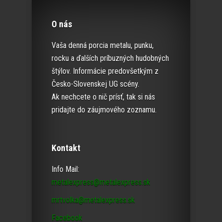
O nás
Vaša denná porcia metalu, punku,
rocku a ďalších príbuzných hudobných
štýlov. Informácie predovšetkým z
Česko-Slovenskej UG scény.
Ak nechcete o nič prísť, tak si nás
pridajte do záujmového zoznamu.
Kontakt
Info Mail:
metalexpress@metalexpress.sk
mrtvolka@metalexpress.sk
Facebook