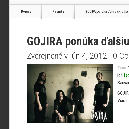
Domov
Novinky
GOJIRA ponúka ďalšiu skladbu 
GOJIRA ponúka ďalšiu 
Zverejnené v jún 4, 2012 |
0 C
Francú
ich
fa
Sauvag
GOJIRA
Viac 