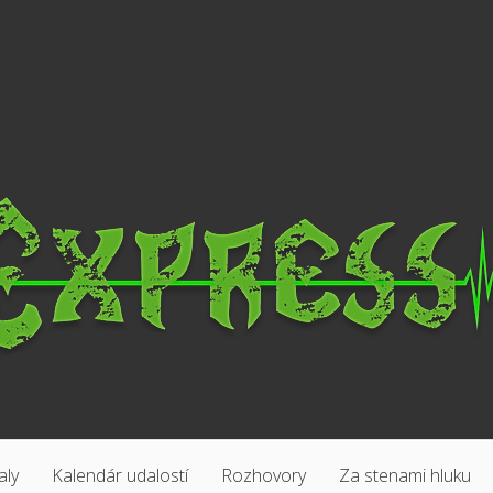
aly
Kalendár udalostí
Rozhovory
Za stenami hluku