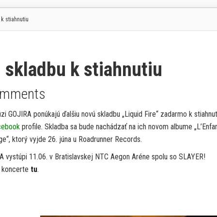
k stiahnutiu
skladbu k stiahnutiu
omments
zi GOJIRA ponúkajú ďalšiu novú skladbu „Liquid Fire“ zadarmo k stiahnut
cebook
profile. Skladba sa bude nachádzať na ich novom albume „L’Enfa
e“, ktorý vyjde 26. júna u Roadrunner Records.
 vystúpi 11.06. v Bratislavskej NTC Aegon Aréne spolu so SLAYER!
o koncerte
tu
.