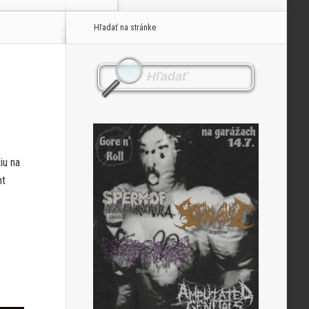
Hľadať na stránke
iu na
nt