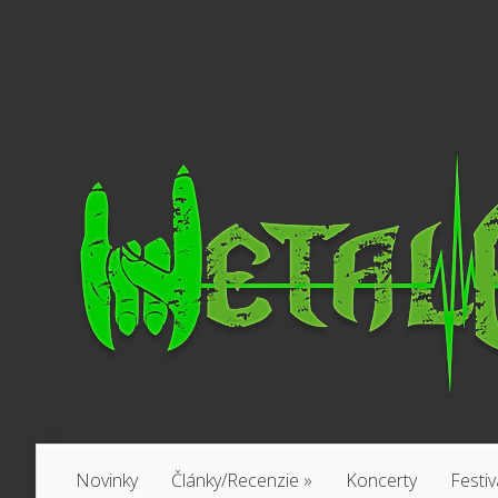
Novinky
Články/Recenzie
»
Koncerty
Festiv