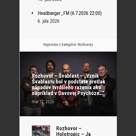
Headbanger_FM (6.7.2026 22:00)
6. júla 2026
Najnovšie z kategórie:
Rozhovory
Rozhovor – Švablast – „Vznik
Švablastu bol v podstate pretlak
nápadov tvrdšieho razenia ako
napríklad v Davovej Psychóze…“
mar 17, 2026
Rozhovor –
Holotropic – Ja