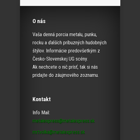
O nás
Vaša denná porcia metalu, punku,
rocku a ďalších príbuzných hudobných
štýlov. Informácie predovšetkým z
Česko-Slovenskej UG scény.
Ak nechcete o nič prísť, tak si nás
pridajte do záujmového zoznamu.
Kontakt
Info Mail:
metalexpress@metalexpress.sk
mrtvolka@metalexpress.sk