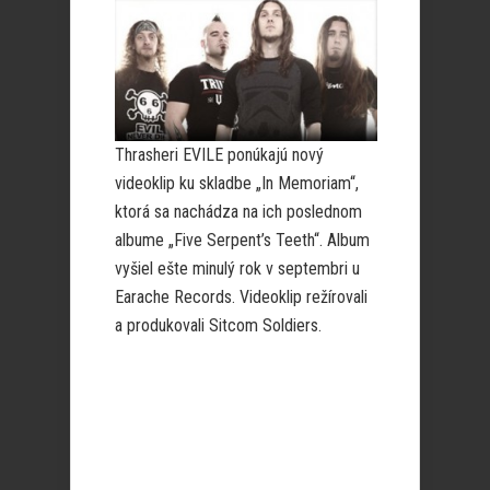
Thrasheri EVILE ponúkajú nový
videoklip ku skladbe „In Memoriam“,
ktorá sa nachádza na ich poslednom
albume „Five Serpent’s Teeth“. Album
vyšiel ešte minulý rok v septembri u
Earache Records. Videoklip režírovali
a produkovali Sitcom Soldiers.