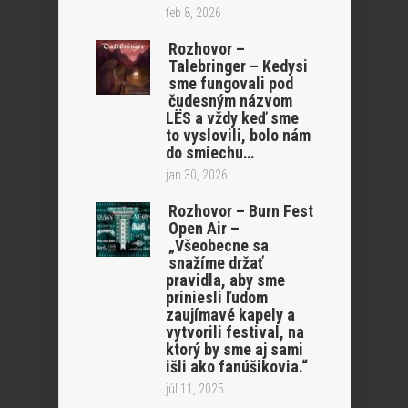
feb 8, 2026
Rozhovor –
Talebringer – Kedysi
sme fungovali pod
čudesným názvom
LËS a vždy keď sme
to vyslovili, bolo nám
do smiechu…
jan 30, 2026
Rozhovor – Burn Fest
Open Air –
„Všeobecne sa
snažíme držať
pravidla, aby sme
priniesli ľudom
zaujímavé kapely a
vytvorili festival, na
ktorý by sme aj sami
išli ako fanúšikovia.“
júl 11, 2025