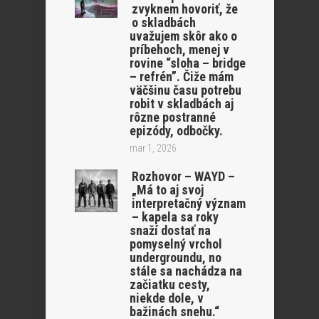
zvyknem hovoriť, že
o skladbách
uvažujem skôr ako o
príbehoch, menej v
rovine “sloha – bridge
– refrén”. Čiže mám
väčšinu času potrebu
robit v skladbách aj
rôzne postranné
epizódy, odbočky.
mar 1, 2026
Rozhovor – WAYD –
„Má to aj svoj
interpretačný význam
– kapela sa roky
snaží dostať na
pomyselný vrchol
undergroundu, no
stále sa nachádza na
začiatku cesty,
niekde dole, v
bažinách snehu.“