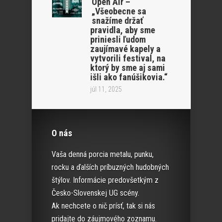
Open Air –
„Všeobecne sa
snažíme držať
pravidla, aby sme
priniesli ľudom
zaujímavé kapely a
vytvorili festival, na
ktorý by sme aj sami
išli ako fanúšikovia.“
júl 11, 2025
O nás
Vaša denná porcia metalu, punku,
rocku a ďalších príbuzných hudobných
štýlov. Informácie predovšetkým z
Česko-Slovenskej UG scény.
Ak nechcete o nič prísť, tak si nás
pridajte do záujmového zoznamu.