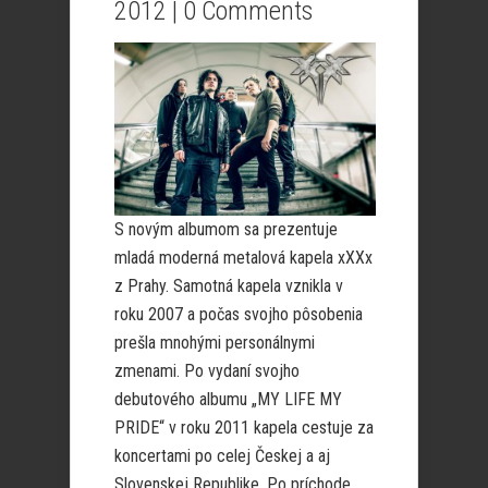
2012 |
0 Comments
S novým albumom sa prezentuje
mladá moderná metalová kapela xXXx
z Prahy. Samotná kapela vznikla v
roku 2007 a počas svojho pôsobenia
prešla mnohými personálnymi
zmenami. Po vydaní svojho
debutového albumu „MY LIFE MY
PRIDE“ v roku 2011 kapela cestuje za
koncertami po celej Českej a aj
Slovenskej Republike. Po príchode