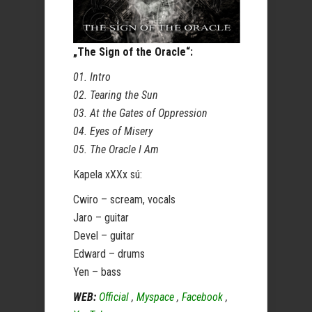
„The Sign of the Oracle“:
01. Intro
02. Tearing the Sun
03. At the Gates of Oppression
04. Eyes of Misery
05. The Oracle I Am
Kapela xXXx sú:
Cwiro – scream, vocals
Jaro – guitar
Devel – guitar
Edward – drums
Yen – bass
WEB:
Official
,
Myspace
,
Facebook
,