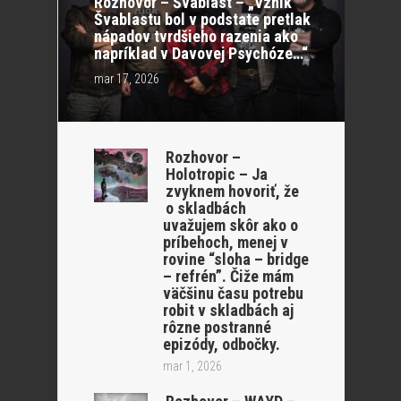
Rozhovor – Švablast – „Vznik
Švablastu bol v podstate pretlak
nápadov tvrdšieho razenia ako
napríklad v Davovej Psychóze…“
mar 17, 2026
Rozhovor –
Holotropic – Ja
zvyknem hovoriť, že
o skladbách
uvažujem skôr ako o
príbehoch, menej v
rovine “sloha – bridge
– refrén”. Čiže mám
väčšinu času potrebu
robit v skladbách aj
rôzne postranné
epizódy, odbočky.
mar 1, 2026