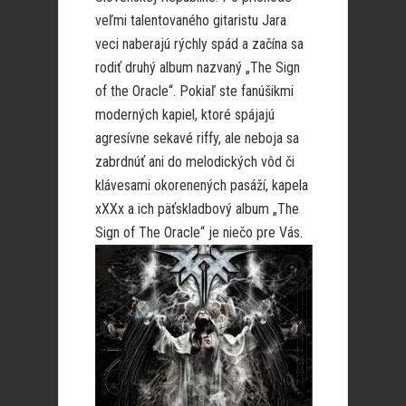
veľmi talentovaného gitaristu Jara
veci naberajú rýchly spád a začína sa
rodiť druhý album nazvaný „The Sign
of the Oracle“. Pokiaľ ste fanúšikmi
moderných kapiel, ktoré spájajú
agresívne sekavé riffy, ale neboja sa
zabrdnúť ani do melodických vôd či
klávesami okorenených pasáží, kapela
xXXx a ich päťskladbový album „The
Sign of The Oracle“ je niečo pre Vás.