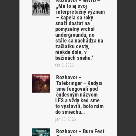
Rozhovor – WAYD –
„Má to aj svoj
interpretačný význam
– kapela sa roky
snaží dostať na
pomyselný vrchol
undergroundu, no
stále sa nachádza na
začiatku cesty,
niekde dole, v
bažinách snehu.“
feb 8, 2026
Rozhovor –
Talebringer – Kedysi
sme fungovali pod
čudesným názvom
LËS a vždy keď sme
to vyslovili, bolo nám
do smiechu…
jan 30, 2026
Rozhovor – Burn Fest