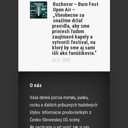
Rozhovor – Burn Fest
Open Air –
„Všeobecne sa
snažíme držať
pravidla, aby sme
priniesli ľudom
zaujímavé kapely a
vytvorili festival, na
ktorý by sme aj sami
išli ako fanúšikovia.“
júl 11, 2025
O nás
Vaša denná porcia metalu, punku,
rocku a ďalších príbuzných hudobných
štýlov. Informácie predovšetkým z
Česko-Slovenskej UG scény.
Ak nechcete o nič prísť, tak si nás