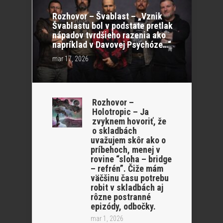
Rozhovor – Švablast – „Vznik
Švablastu bol v podstate pretlak
nápadov tvrdšieho razenia ako
napríklad v Davovej Psychóze…“
mar 17, 2026
Rozhovor –
Holotropic – Ja
zvyknem hovoriť, že
o skladbách
uvažujem skôr ako o
príbehoch, menej v
rovine “sloha – bridge
– refrén”. Čiže mám
väčšinu času potrebu
robit v skladbách aj
rôzne postranné
epizódy, odbočky.
mar 1, 2026