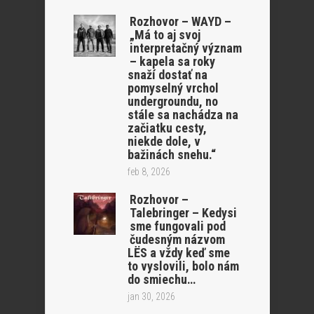
Rozhovor – WAYD –
„Má to aj svoj
interpretačný význam
– kapela sa roky
snaží dostať na
pomyselný vrchol
undergroundu, no
stále sa nachádza na
začiatku cesty,
niekde dole, v
bažinách snehu.“
feb 8, 2026
Rozhovor –
Talebringer – Kedysi
sme fungovali pod
čudesným názvom
LËS a vždy keď sme
to vyslovili, bolo nám
do smiechu…
jan 30, 2026