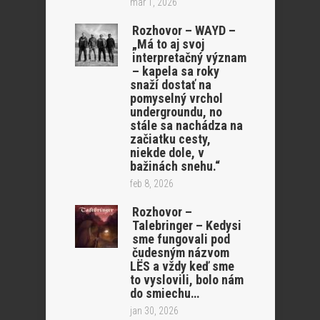
mar 1, 2026
Rozhovor – WAYD –
„Má to aj svoj
interpretačný význam
– kapela sa roky
snaží dostať na
pomyselný vrchol
undergroundu, no
stále sa nachádza na
začiatku cesty,
niekde dole, v
bažinách snehu.“
feb 8, 2026
Rozhovor –
Talebringer – Kedysi
sme fungovali pod
čudesným názvom
LËS a vždy keď sme
to vyslovili, bolo nám
do smiechu…
jan 30, 2026