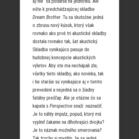
aj-nie“ sa podarila na jednotku. Ale
ešte k predchádzajúcej skladbe
Dream Brother
. Tu sa skutočne jedná
o zbrusu nový kúsok, ktorý však
rovnako ako prvé tri akustické skladby
dostala rovnako tak, šat akustický.
Skladba vynikajúco pasuje do
hudobnej koncepcie akustických
výletov. Aby ste ma nechápali zle,
všetky tieto skladby, ako novinka, tak
i tie staršie sú vynikajúce aj v tomto
prevedení a nejedná sa o žiadny
fatálny prešľap. Ale je otázne čo sa
kapela s
Perspective
snaží naznačiť.
Je to náhly impulz, popud, ktorý má
vyplniť čakanie na dlhohrajúci dvojku?
Je to náznak možného smerovania?
Tak trochu si myslím, že sa jedná