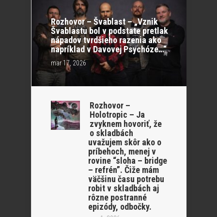
Rozhovor – Švablast – „Vznik
Švablastu bol v podstate pretlak
nápadov tvrdšieho razenia ako
napríklad v Davovej Psychóze…“
mar 17, 2026
Rozhovor –
Holotropic – Ja
zvyknem hovoriť, že
o skladbách
uvažujem skôr ako o
príbehoch, menej v
rovine “sloha – bridge
– refrén”. Čiže mám
väčšinu času potrebu
robit v skladbách aj
rôzne postranné
epizódy, odbočky.