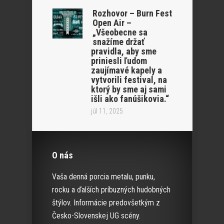
Rozhovor – Burn Fest
Open Air –
„Všeobecne sa
snažíme držať
pravidla, aby sme
priniesli ľudom
zaujímavé kapely a
vytvorili festival, na
ktorý by sme aj sami
išli ako fanúšikovia.“
júl 11, 2025
O nás
Vaša denná porcia metalu, punku,
rocku a ďalších príbuzných hudobných
štýlov. Informácie predovšetkým z
Česko-Slovenskej UG scény.