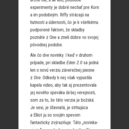
experimenty je dobré nechať pre Korn
a im podobným. Riffy strácajú na
hutnosti a údernosti, čo je k všetkému
podporené faktom, že skladby
poznáte z One a zneli dobre vo svojej
pôvodnej podobe.
Ale čo dve novinky. I keď v druhom
prípade, pri skladbe
Eden 2.0
sa jedná
len o novú verziu záverečnej piesne
z
One
. Odkedy k nej však vypustila
kapela video, aby tak aj prezentovala
jej nového speváka širšej verejnosti,
som za to, že táto verzia je božská.
Je sexi, je šťavnatá, je strhujúca
a Elliot ju so svojím spevom
fantasticky zvýrazňuje. Táto „novinka-