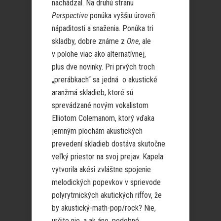
nachádzal. Na druhú stranu
Perspective
ponúka vyššiu úroveň
nápaditosti a snaženia. Ponúka tri
skladby, dobre známe z
One
, ale
v polohe viac ako alternatívnej,
plus dve novinky. Pri prvých troch
„prerábkach“ sa jedná o akustické
aranžmá skladieb, ktoré sú
sprevádzané novým vokalistom
Elliotom Colemanom, ktorý vďaka
jemným plochám akustických
prevedení skladieb dostáva skutočne
veľký priestor na svoj prejav. Kapela
vytvorila akési zvláštne spojenie
melodických popevkov v sprievode
polyrytmických akutických riffov, že
by akustický-math-pop/rock? Nie,
určite nie, a ak áno, podobné