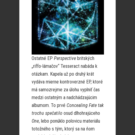
Ostatné EP
Perspective
britských
„riffo-lámačov“ Tesseract nabáda k
otázkam. Kapela už po druhý krát
vydáva mierne kontroverzné EP, ktoré
má samozrejme za úlohu vyplniť čas
medzi ostatným a nadchádzajúcim
albumom. To prvé
Concealing Fate tak
trochu spečatilo
osud dlhohrajúceho
One
, lebo ponúklo polovicu materiálu
totožného s tým, ktorý sa na ňom