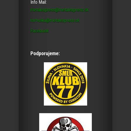
Info Mail:
metalexpress@metalexpress.sk
mrtvolka@metalexpress.sk
Facebook
Podporujeme: