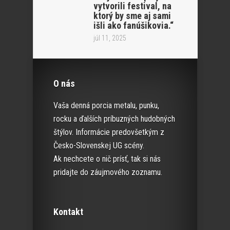
vytvorili festival, na
ktorý by sme aj sami
išli ako fanúšikovia.“
júl 11, 2025
O nás
Vaša denná porcia metalu, punku,
rocku a ďalších príbuzných hudobných
štýlov. Informácie predovšetkým z
Česko-Slovenskej UG scény.
Ak nechcete o nič prísť, tak si nás
pridajte do záujmového zoznamu.
Kontakt