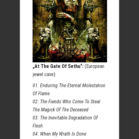
„At The Gate Of Sethu“:
(European
jewel case):
01. Enduring The Eternal Molestation
Of Flame
02. The Fiends Who Come To Steal
The Magick Of The Deceased
03. The Inevitable Degradation Of
Flesh
04. When My Wrath Is Done