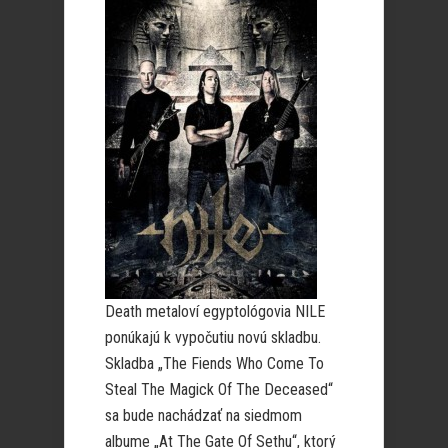
Death metaloví egyptológovia NILE
ponúkajú k vypočutiu novú skladbu.
Skladba „The Fiends Who Come To
Steal The Magick Of The Deceased“
sa bude nachádzať na siedmom
albume „At The Gate Of Sethu“, ktorý