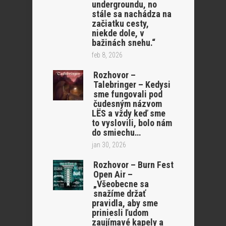
undergroundu, no
stále sa nachádza na
začiatku cesty,
niekde dole, v
bažinách snehu.“
feb 8, 2026
Rozhovor –
Talebringer – Kedysi
sme fungovali pod
čudesným názvom
LËS a vždy keď sme
to vyslovili, bolo nám
do smiechu…
jan 30, 2026
Rozhovor – Burn Fest
Open Air –
„Všeobecne sa
snažíme držať
pravidla, aby sme
priniesli ľudom
zaujímavé kapely a