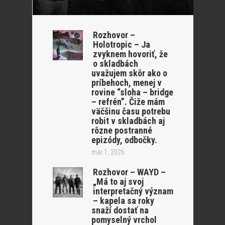
Rozhovor –
Holotropic – Ja
zvyknem hovoriť, že
o skladbách
uvažujem skôr ako o
príbehoch, menej v
rovine “sloha – bridge
– refrén”. Čiže mám
väčšinu času potrebu
robit v skladbách aj
rôzne postranné
epizódy, odbočky.
mar 1, 2026
Rozhovor – WAYD –
„Má to aj svoj
interpretačný význam
– kapela sa roky
snaží dostať na
pomyselný vrchol