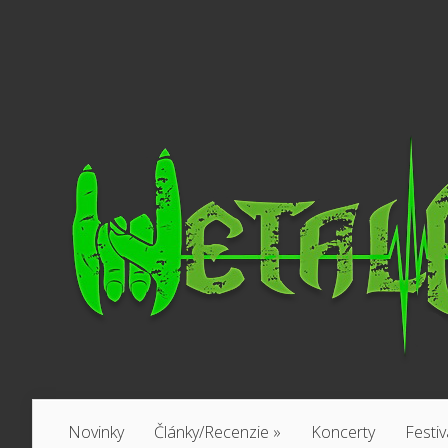
Novinky
Články/Recenzie
»
Koncerty
Festiv