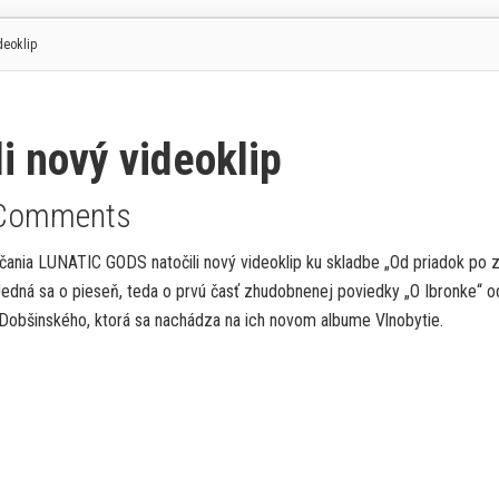
deoklip
 nový videoklip
Comments
čania LUNATIC GODS natočili nový videoklip ku skladbe „Od priadok po 
Jedná sa o pieseň, teda o prvú časť zhudobnenej poviedky „O Ibronke“ o
Dobšinského, ktorá sa nachádza na ich novom albume Vlnobytie.