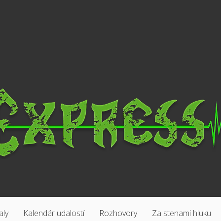
aly
Kalendár udalostí
Rozhovory
Za stenami hluku