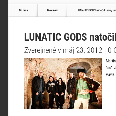
Domov
Novinky
LUNATIC GODS natočili nový vi
LUNATIC GODS natočili
Zverejnené v máj 23, 2012 |
0 
Martin
čas“. 
Pavla 