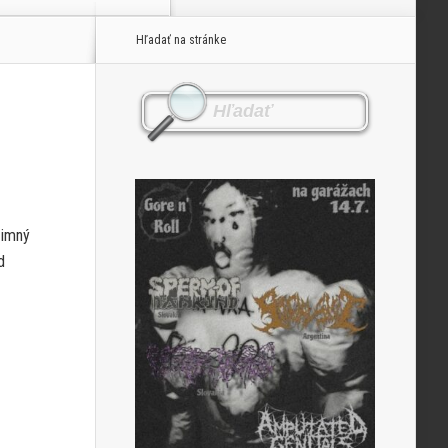
Hľadať na stránke
zimný
d