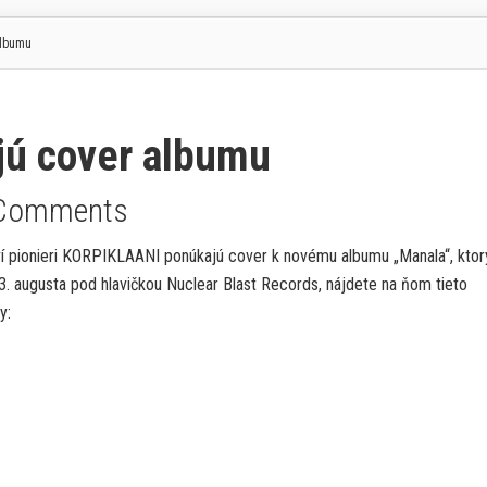
albumu
ú cover albumu
Comments
í pionieri KORPIKLAANI ponúkajú cover k novému albumu „Manala“, ktor
3. augusta pod hlavičkou Nuclear Blast Records, nájdete na ňom tieto
y: