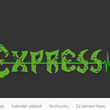
aly
Kalendár udalostí
Rozhovory
Za stenami hluku