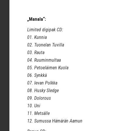
„Manala“:
Limited digipak CD:
01. Kunnia
02. Tuonelan Tuvilla
03. Rauta
04. Ruuminmultaa
05. Petoeläimen Kuola
06. Synkkä
07. Ievan Polkka
08. Husky Sledge
09. Dolorous
10. Uni
11. Metsälle
12. Sumussa Hämärän Aamun