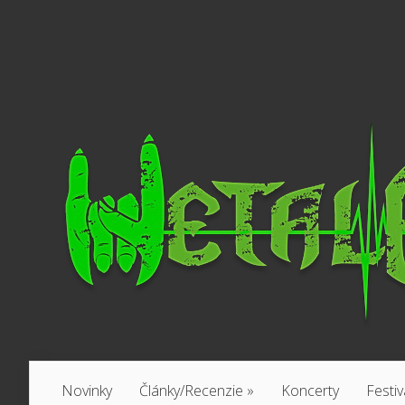
Novinky
Články/Recenzie
»
Koncerty
Festiv