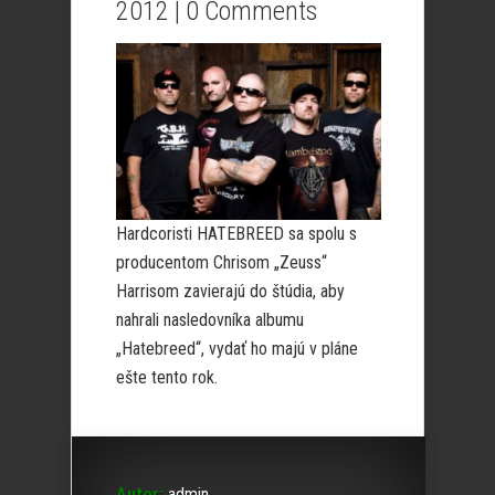
2012 |
0 Comments
Hardcoristi HATEBREED sa spolu s
producentom Chrisom „Zeuss“
Harrisom zavierajú do štúdia, aby
nahrali nasledovníka albumu
„Hatebreed“, vydať ho majú v pláne
ešte tento rok.
Autor:
admin