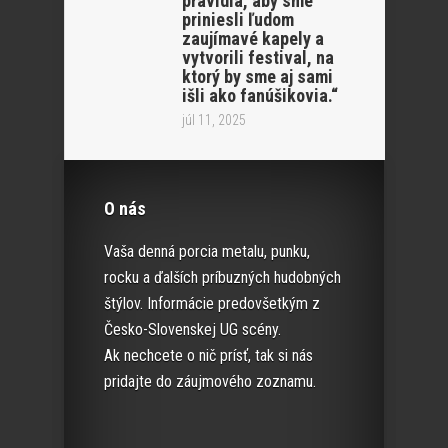
pravidla, aby sme
priniesli ľudom
zaujímavé kapely a
vytvorili festival, na
ktorý by sme aj sami
išli ako fanúšikovia.“
júl 11, 2025
O nás
Vaša denná porcia metalu, punku,
rocku a ďalších príbuzných hudobných
štýlov. Informácie predovšetkým z
Česko-Slovenskej UG scény.
Ak nechcete o nič prísť, tak si nás
pridajte do záujmového zoznamu.