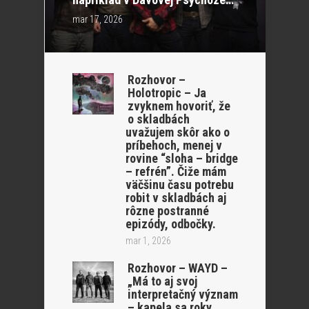
mar 17, 2026
Rozhovor –
Holotropic – Ja
zvyknem hovoriť, že
o skladbách
uvažujem skôr ako o
príbehoch, menej v
rovine “sloha – bridge
– refrén”. Čiže mám
väčšinu času potrebu
robit v skladbách aj
rôzne postranné
epizódy, odbočky.
mar 1, 2026
Rozhovor – WAYD –
„Má to aj svoj
interpretačný význam
– kapela sa roky