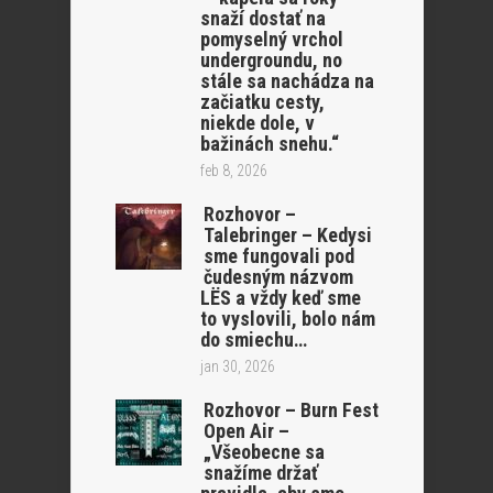
snaží dostať na
pomyselný vrchol
undergroundu, no
stále sa nachádza na
začiatku cesty,
niekde dole, v
bažinách snehu.“
feb 8, 2026
Rozhovor –
Talebringer – Kedysi
sme fungovali pod
čudesným názvom
LËS a vždy keď sme
to vyslovili, bolo nám
do smiechu…
jan 30, 2026
Rozhovor – Burn Fest
Open Air –
„Všeobecne sa
snažíme držať