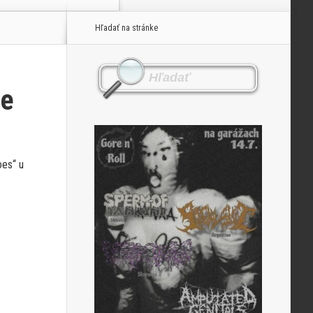
Hľadať na stránke
me
oes“ u