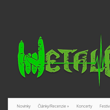
Novinky
Články/Recenzie
»
Koncerty
Festiv