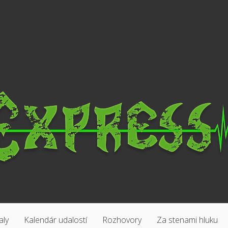
aly
Kalendár udalostí
Rozhovory
Za stenami hluku