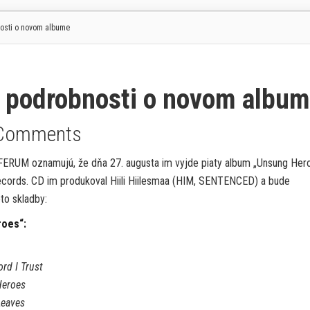
osti o novom albume
 podrobnosti o novom albu
Comments
FERUM oznamujú, že dňa 27. augusta im vyjde piaty album „Unsung Her
cords. CD im produkoval Hiili Hiilesmaa (HIM, SENTENCED) a bude
to skladby:
roes“:
rd I Trust
Heroes
Leaves