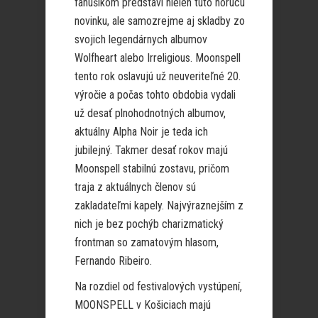
fanúšikom predstaví nielen túto horúcu
novinku, ale samozrejme aj skladby zo
svojich legendárnych albumov
Wolfheart alebo Irreligious. Moonspell
tento rok oslavujú už neuveriteľné 20.
výročie a počas tohto obdobia vydali
už desať plnohodnotných albumov,
aktuálny Alpha Noir je teda ich
jubilejný. Takmer desať rokov majú
Moonspell stabilnú zostavu, pričom
traja z aktuálnych členov sú
zakladateľmi kapely. Najvýraznejším z
nich je bez pochýb charizmatický
frontman so zamatovým hlasom,
Fernando Ribeiro.
Na rozdiel od festivalových vystúpení,
MOONSPELL v Košiciach majú