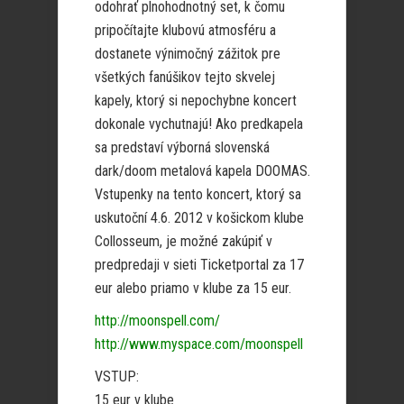
odohrať plnohodnotný set, k čomu
pripočítajte klubovú atmosféru a
dostanete výnimočný zážitok pre
všetkých fanúšikov tejto skvelej
kapely, ktorý si nepochybne koncert
dokonale vychutnajú! Ako predkapela
sa predstaví výborná slovenská
dark/doom metalová kapela DOOMAS.
Vstupenky na tento koncert, ktorý sa
uskutoční 4.6. 2012 v košickom klube
Collosseum, je možné zakúpiť v
predpredaji v sieti Ticketportal za 17
eur alebo priamo v klube za 15 eur.
http://moonspell.com/
http://www.myspace.com/moonspe
ll
VSTUP:
15 eur v klube