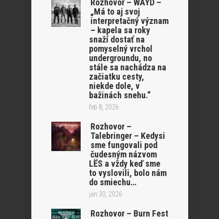
Rozhovor – WAYD –
„Má to aj svoj
interpretačný význam
– kapela sa roky
snaží dostať na
pomyselný vrchol
undergroundu, no
stále sa nachádza na
začiatku cesty,
niekde dole, v
bažinách snehu.“
feb 8, 2026
Rozhovor –
Talebringer – Kedysi
sme fungovali pod
čudesným názvom
LËS a vždy keď sme
to vyslovili, bolo nám
do smiechu…
jan 30, 2026
Rozhovor – Burn Fest