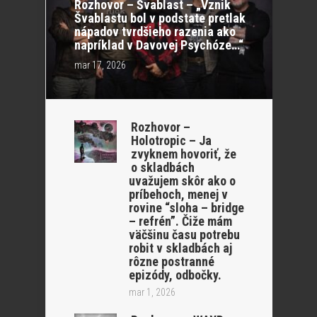
Rozhovor – Švablast – „Vznik
Švablastu bol v podstate pretlak
nápadov tvrdšieho razenia ako
napríklad v Davovej Psychóze…“
mar 17, 2026
Rozhovor –
Holotropic – Ja
zvyknem hovoriť, že
o skladbách
uvažujem skôr ako o
príbehoch, menej v
rovine “sloha – bridge
– refrén”. Čiže mám
väčšinu času potrebu
robit v skladbách aj
rôzne postranné
epizódy, odbočky.
mar 1, 2026