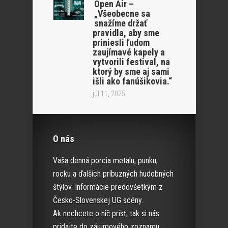
Open Air –
„Všeobecne sa
snažíme držať
pravidla, aby sme
priniesli ľudom
zaujímavé kapely a
vytvorili festival, na
ktorý by sme aj sami
išli ako fanúšikovia.“
júl 11, 2025
O nás
Vaša denná porcia metalu, punku,
rocku a ďalších príbuzných hudobných
štýlov. Informácie predovšetkým z
Česko-Slovenskej UG scény.
Ak nechcete o nič prísť, tak si nás
pridajte do záujmového zoznamu.