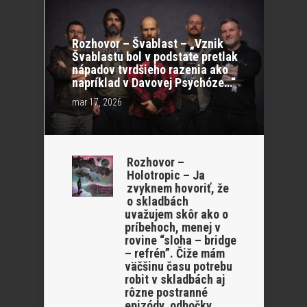
Rozhovor – Švablast – „Vznik
Švablastu bol v podstate pretlak
nápadov tvrdšieho razenia ako
napríklad v Davovej Psychóze…“
mar 17, 2026
Rozhovor –
Holotropic – Ja
zvyknem hovoriť, že
o skladbách
uvažujem skôr ako o
príbehoch, menej v
rovine “sloha – bridge
– refrén”. Čiže mám
väčšinu času potrebu
robit v skladbách aj
rôzne postranné
epizódy, odbočky.