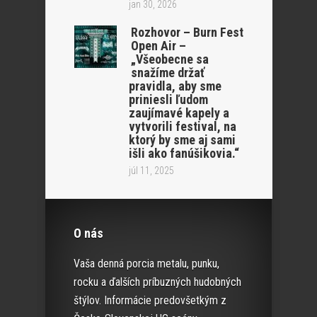
jan 30, 2026
Rozhovor – Burn Fest
Open Air –
„Všeobecne sa
snažíme držať
pravidla, aby sme
priniesli ľudom
zaujímavé kapely a
vytvorili festival, na
ktorý by sme aj sami
išli ako fanúšikovia.“
júl 11, 2025
O nás
Vaša denná porcia metalu, punku,
rocku a ďalších príbuzných hudobných
štýlov. Informácie predovšetkým z