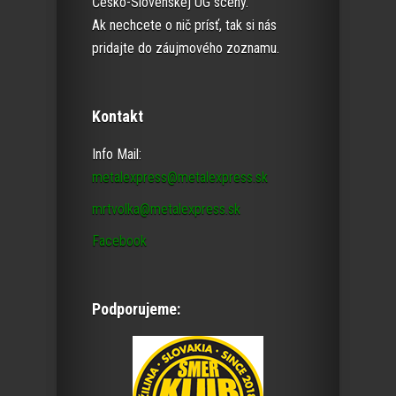
Česko-Slovenskej UG scény.
Ak nechcete o nič prísť, tak si nás
pridajte do záujmového zoznamu.
Kontakt
Info Mail:
metalexpress@metalexpress.sk
mrtvolka@metalexpress.sk
Facebook
Podporujeme: