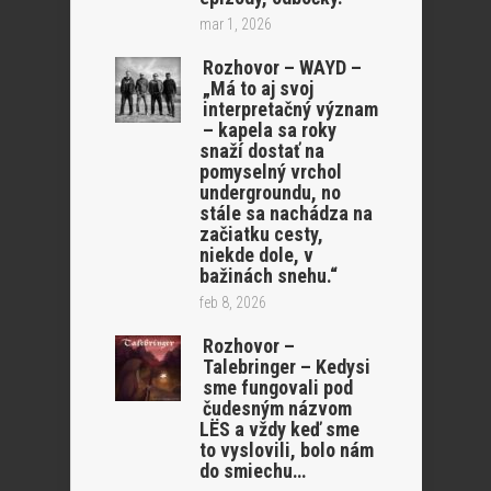
mar 1, 2026
Rozhovor – WAYD –
„Má to aj svoj
interpretačný význam
– kapela sa roky
snaží dostať na
pomyselný vrchol
undergroundu, no
stále sa nachádza na
začiatku cesty,
niekde dole, v
bažinách snehu.“
feb 8, 2026
Rozhovor –
Talebringer – Kedysi
sme fungovali pod
čudesným názvom
LËS a vždy keď sme
to vyslovili, bolo nám
do smiechu…