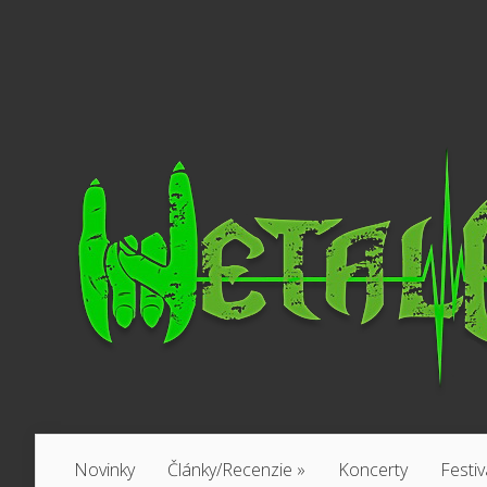
Novinky
Články/Recenzie
»
Koncerty
Festiv