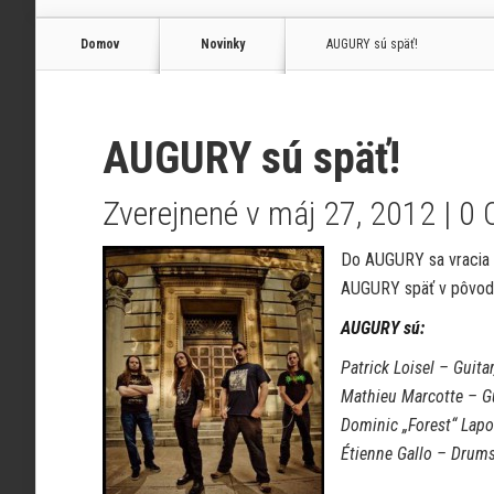
Domov
Novinky
AUGURY sú späť!
AUGURY sú späť!
Zverejnené v máj 27, 2012 |
0 
Do AUGURY sa vracia b
AUGURY späť v pôvodn
AUGURY sú:
Patrick Loisel – Guita
Mathieu Marcotte – G
Dominic „Forest“ Lapo
Étienne Gallo – Drum