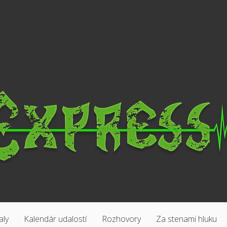
aly
Kalendár udalostí
Rozhovory
Za stenami hluku