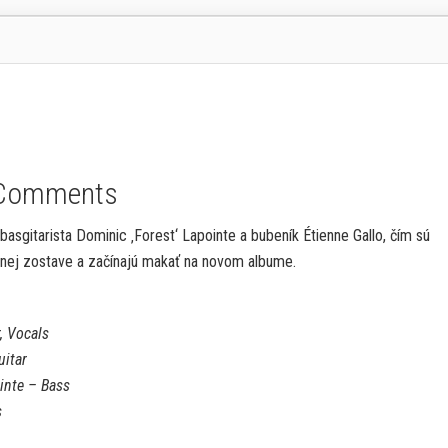
Comments
asgitarista Dominic ‚Forest‘ Lapointe a bubeník Étienne Gallo, čím sú
ej zostave a začínajú makať na novom albume.
r, Vocals
uitar
inte – Bass
s