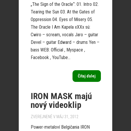
„The Sign of the Oracle“: 01. Intro 02.
Tearing the Sun 03. At the Gates of
Oppression 04. Eyes of Misery 05.
The Oracle I Am Kapela xXXx sú:
Cwiro – scream, vocals Jaro – guitar
Devel – guitar Edward – drums Yen –
bass WEB: Official , Myspace ,
Facebook , YouTube...
Čítaj ďalej
IRON MASK majú
nový videoklip
ZVEREJNENÉ V MÁJ 31, 2012
Power-metaloví Belgičania IRON