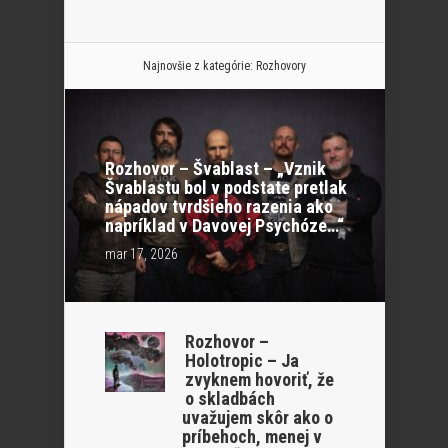
Najnovšie z kategórie:
Rozhovory
Rozhovor – Švablast – „Vznik
Švablastu bol v podstate pretlak
nápadov tvrdšieho razenia ako
napríklad v Davovej Psychóze…“
mar 17, 2026
Rozhovor –
Holotropic – Ja
zvyknem hovoriť, že
o skladbách
uvažujem skôr ako o
príbehoch, menej v