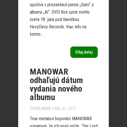
spočíva v prezentácií piesni „Gato“ z
albumu „Ki“. DVD Box uzrie svetlo
sveta 18. júna pod hlavičkou
HevyDevy Records. Viac info na
tomto...
Čítaj ďalej
MANOWAR
odhaľujú dátum
vydania nového
albumu
ZVEREJNENÉ V MÁJ 31, 2012
True metaloví bojovníci MANOWAR
oznamujú, že ich nový počin „The Lord