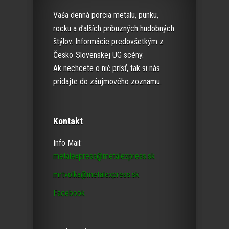
Vaša denná porcia metalu, punku,
rocku a ďalších príbuzných hudobných
štýlov. Informácie predovšetkým z
Česko-Slovenskej UG scény.
Ak nechcete o nič prísť, tak si nás
pridajte do záujmového zoznamu.
Kontakt
Info Mail:
metalexpress@metalexpress.sk
mrtvolka@metalexpress.sk
Facebook