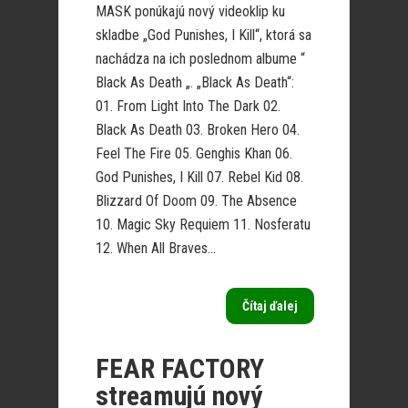
MASK ponúkajú nový videoklip ku
skladbe „God Punishes, I Kill“, ktorá sa
nachádza na ich poslednom albume “
Black As Death „. „Black As Death“:
01. From Light Into The Dark 02.
Black As Death 03. Broken Hero 04.
Feel The Fire 05. Genghis Khan 06.
God Punishes, I Kill 07. Rebel Kid 08.
Blizzard Of Doom 09. The Absence
10. Magic Sky Requiem 11. Nosferatu
12. When All Braves...
Čítaj ďalej
FEAR FACTORY
streamujú nový