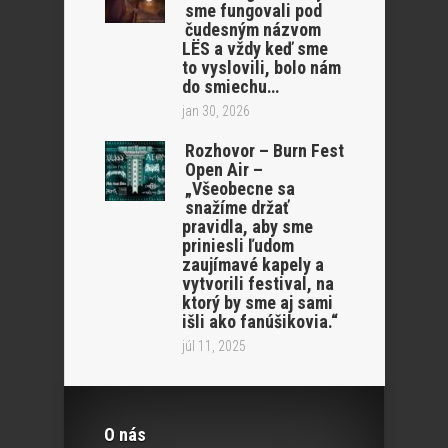
sme fungovali pod
čudesným názvom
LËS a vždy keď sme
to vyslovili, bolo nám
do smiechu…
jan 30, 2026
Rozhovor – Burn Fest
Open Air –
„Všeobecne sa
snažíme držať
pravidla, aby sme
priniesli ľudom
zaujímavé kapely a
vytvorili festival, na
ktorý by sme aj sami
išli ako fanúšikovia.“
júl 11, 2025
O nás