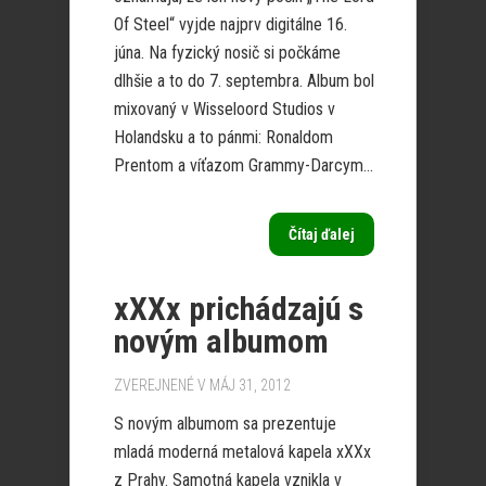
Of Steel“ vyjde najprv digitálne 16.
júna. Na fyzický nosič si počkáme
dlhšie a to do 7. septembra. Album bol
mixovaný v Wisseloord Studios v
Holandsku a to pánmi: Ronaldom
Prentom a víťazom Grammy-Darcym...
Čítaj ďalej
xXXx prichádzajú s
novým albumom
ZVEREJNENÉ V MÁJ 31, 2012
S novým albumom sa prezentuje
mladá moderná metalová kapela xXXx
z Prahy. Samotná kapela vznikla v