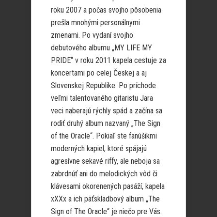
roku 2007 a počas svojho pôsobenia
prešla mnohými personálnymi
zmenami. Po vydaní svojho
debutového albumu „MY LIFE MY
PRIDE“ v roku 2011 kapela cestuje za
koncertami po celej Českej a aj
Slovenskej Republike. Po príchode
veľmi talentovaného gitaristu Jara
veci naberajú rýchly spád a začína sa
rodiť druhý album nazvaný „The Sign
of the Oracle“. Pokiaľ ste fanúšikmi
moderných kapiel, ktoré spájajú
agresívne sekavé riffy, ale neboja sa
zabrdnúť ani do melodických vôd či
klávesami okorenených pasáží, kapela
xXXx a ich päťskladbový album „The
Sign of The Oracle“ je niečo pre Vás.