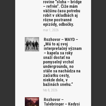
rovine “sloha – bridge
– refrén”. Čiže mám
väčšinu času potrebu
robit v skladbách aj
rôzne postranné
epizódy, odbočky.
mar 1, 2026
Rozhovor – WAYD –
„Má to aj svoj
interpretačný význam
– kapela sa roky
snaží dostať na
pomyselný vrchol
undergroundu, no
stále sa nachádza na
začiatku cesty,
niekde dole, v
bažinách snehu.“
feb 8, 2026
Rozhovor –
Talebringer – Kedysi